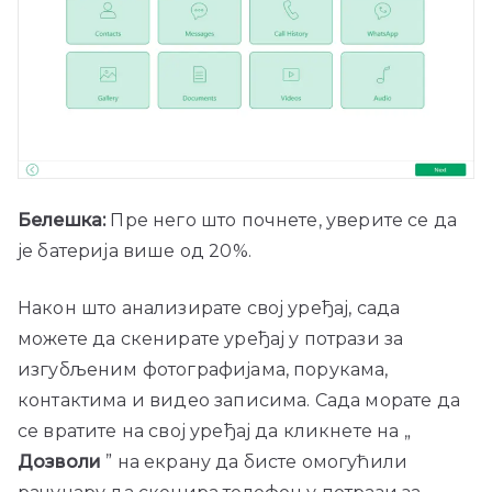
Белешка:
Пре него што почнете, уверите се да
је батерија више од 20%.
Након што анализирате свој уређај, сада
можете да скенирате уређај у потрази за
изгубљеним фотографијама, порукама,
контактима и видео записима. Сада морате да
се вратите на свој уређај да кликнете на „
Дозволи
” на екрану да бисте омогућили