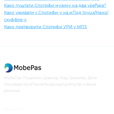
Како пуштати Спотифи музику на два уређаја?
Како уживати у Спотифи-у на иПод тоуцх/Нано/
схуффле-у
Како претворити Спотифи УРИ у МП3
МобеПас Лоцатион Цхангер, Мац Цлеанер, Дата
Рецовери за иПхоне/Андроид/Цомпутер и више
решења.
МобеПас