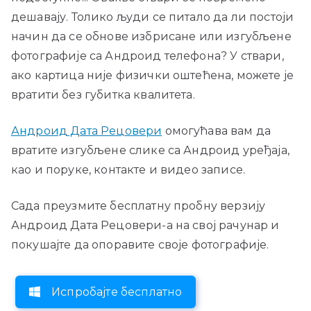
дешавају. Толико људи се питало да ли постоји
начин да се обнове избрисане или изгубљене
фотографије са Андроид телефона? У ствари,
ако картица није физички оштећена, можете је
вратити без губитка квалитета.
Андроид Дата Рецовери
омогућава вам да
вратите изгубљене слике са Андроид уређаја,
као и поруке, контакте и видео записе.
Сада преузмите бесплатну пробну верзију
Андроид Дата Рецовери-а на свој рачунар и
покушајте да опоравите своје фотографије.
Испробајте бесплатно