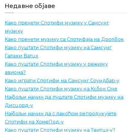
а
Недавне објаве
ж
и
Како пренети Спотифи музику у Самсунг
т
музику
и
Како пренети музику са Спотифаја на Дропбок
:
Како пуштати Спотифи музику на Самсунг
Галаки Ватцх
Како пуштати Спотифи музику у режиму
авиона?
Како играти Спотифи на Самсунг Соундбар-у
Како пуштати Спотифи музику на Ксбок Оне
Најбољи начин да пуштате Спотифи музику на
Дисцорд-у
Најбољи начин да с лакоћом репродукујете
Спотифи на ХомеПод-у
Како пуштати Спотифи музику на Твитцх-у?