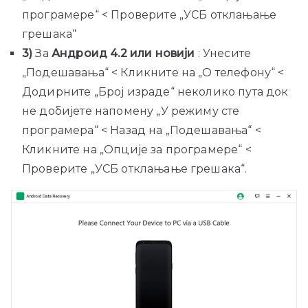
програмере“ < Проверите „УСБ отклањање
грешака“
3)
За
Андроид 4.2 или новији
: Унесите
„Подешавања“ < Кликните на „О телефону“ <
Додирните „Број израде“ неколико пута док
не добијете напомену „У режиму сте
програмера“ < Назад на „Подешавања“ <
Кликните на „Опције за програмере“ <
Проверите „УСБ отклањање грешака“.