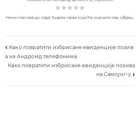
Нема гласова до сада! Будите први који ће оценити ову објаву.
Пост
Како повратити избрисане евиденције позив
а на Андроид телефонима
навигатион
Како повратити избрисане евиденције позива
на Самсунг-у