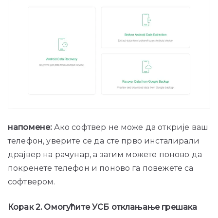
напомене:
Ако софтвер не може да открије ваш
телефон, уверите се да сте прво инсталирали
драјвер на рачунар, а затим можете поново да
покренете телефон и поново га повежете са
софтвером.
Корак 2. Омогућите УСБ отклањање грешака