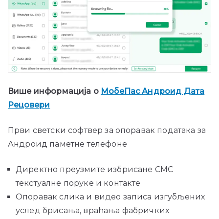
Више информација о
МобеПас Андроид Дата
Рецовери
Први светски софтвер за опоравак података за
Андроид паметне телефоне
Директно преузмите избрисане СМС
текстуалне поруке и контакте
Опоравак слика и видео записа изгубљених
услед брисања, враћања фабричких