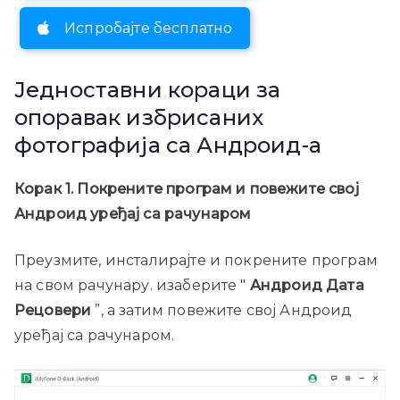
Испробајте бесплатно
Једноставни кораци за
опоравак избрисаних
фотографија са Андроид-а
Корак 1. Покрените програм и повежите свој
Андроид уређај са рачунаром
Преузмите, инсталирајте и покрените програм
на свом рачунару. изаберите "
Андроид Дата
Рецовери
”, а затим повежите свој Андроид
уређај са рачунаром.