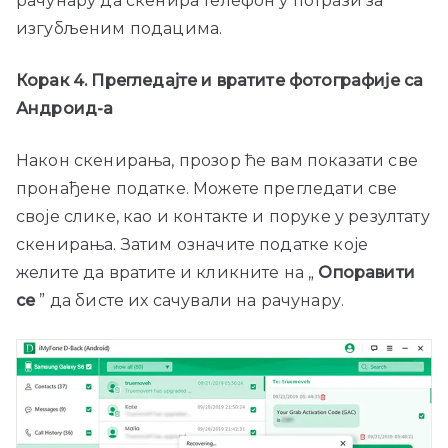
рачунару да скенира телефон у потрази за
изгубљеним подацима.
Корак 4. Прегледајте и вратите фотографије са
Андроид-а
Након скенирања, прозор ће вам показати све
пронађене податке. Можете прегледати све
своје слике, као и контакте и поруке у резултату
скенирања. Затим означите податке које
желите да вратите и кликните на „
Опоравити
се
” да бисте их сачували на рачунару.