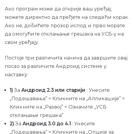
Ако програм може да открије ваш уређај,
можете директно да пређете на следећи корак.
Ако не, добићете прозор испод и прво морате
да омогућите отклањање грешака на УСБ-у на
свом уређају.
Постоје три различита начина да завршите овај
посао за различите Андроид системе у
наставку:
1)
За
Андроид 2.3 или старији
: Унесите
„Подешавања” < Кликните на „Апликације” <
Кликните на „Развој” < Означите „УСБ
отклањање грешака”
2)
За
Андроид 3.0 до 4.1
: Унесите
„Подешавања“ < Кликните на „Опције за