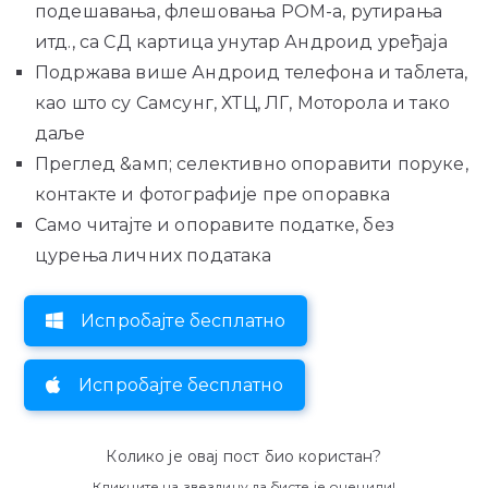
подешавања, флешовања РОМ-а, рутирања
итд., са СД картица унутар Андроид уређаја
Подржава више Андроид телефона и таблета,
као што су Самсунг, ХТЦ, ЛГ, Моторола и тако
даље
Преглед &амп; селективно опоравити поруке,
контакте и фотографије пре опоравка
Само читајте и опоравите податке, без
цурења личних података
Испробајте бесплатно
Испробајте бесплатно
Колико је овај пост био користан?
Кликните на звездицу да бисте је оценили!