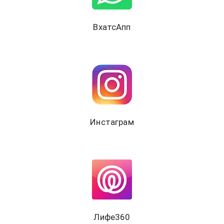
ВхатсАпп
Инстаграм
Лифе360