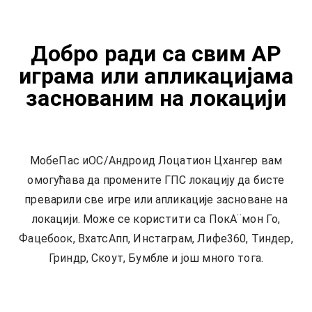
Добро ради са свим АР
играма или апликацијама
заснованим на локацији
МобеПас иОС/Андроид Лоцатион Цхангер вам
омогућава да промените ГПС локацију да бисте
преварили све игре или апликације засноване на
локацији. Може се користити са ПокА¨мон Го,
Фацебоок, ВхатсАпп, Инстаграм, Лифе360, Тиндер,
Гриндр, Скоут, Бумбле и још много тога.