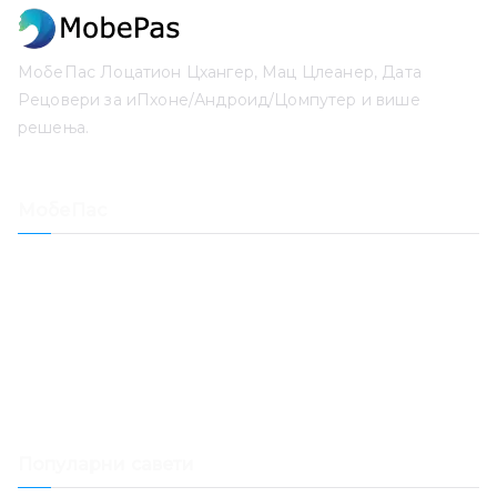
МобеПас Лоцатион Цхангер, Мац Цлеанер, Дата
Рецовери за иПхоне/Андроид/Цомпутер и више
решења.
МобеПас
Лоцатион Цхангер
иПхоне Дата Рецовери
Опоравак иОС система
Откључавање лозинке за иПхоне
Опоравак датума
Мац Цлеанер
Популарни савети