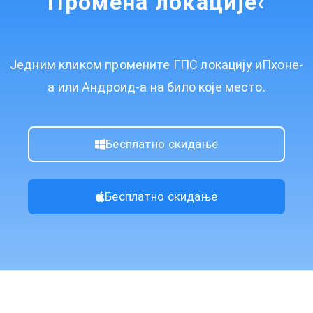
Промена локације‹
Једним кликом промените ГПС локацију иПхоне-
а или Андроид-а на било које место.
Бесплатно скидање
Бесплатно скидање