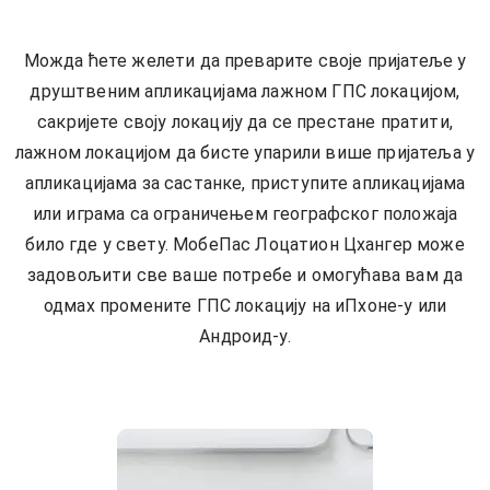
Можда ћете желети да преварите своје пријатеље у
друштвеним апликацијама лажном ГПС локацијом,
сакријете своју локацију да се престане пратити,
лажном локацијом да бисте упарили више пријатеља у
апликацијама за састанке, приступите апликацијама
или играма са ограничењем географског положаја
било где у свету. МобеПас Лоцатион Цхангер може
задовољити све ваше потребе и омогућава вам да
одмах промените ГПС локацију на иПхоне-у или
Андроид-у.