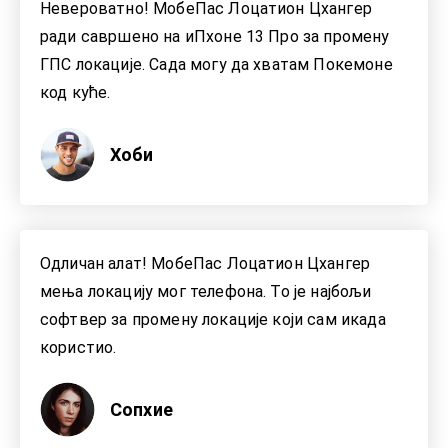
Невероватно! МобеПас Лоцатион Цхангер
ради савршено на иПхоне 13 Про за промену
ГПС локације. Сада могу да хватам Покемоне
код куће.
Хоби
Одличан алат! МобеПас Лоцатион Цхангер
мења локацију мог телефона. То је најбољи
софтвер за промену локације који сам икада
користио.
Сопхие