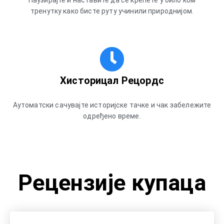
тренутку како бисте руту учинили природнијом.
Хисторицал Рецордс
Аутоматски сачувајте историјске тачке и чак забележите
одређено време.
Рецензије купаца