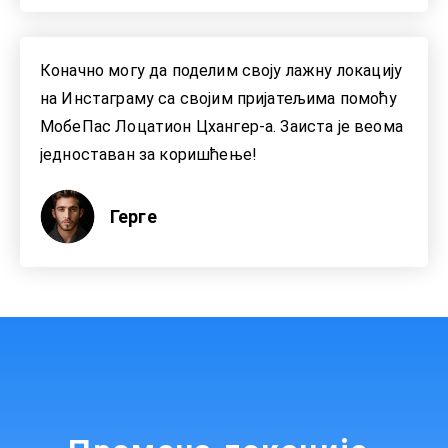
Коначно могу да поделим своју лажну локацију
на Инстаграму са својим пријатељима помоћу
МобеПас Лоцатион Цхангер-а. Заиста је веома
једноставан за коришћење!
Герге