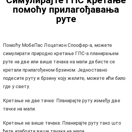
Симулирајте ГПС кретање
помоћу прилагођавања
руте
Помоћу МобеПас Лоцатион Споофер-а, можете
симулирати природно кретање ГПС-а планирањем
руте на две или више тачака на мапи да бисте се
кретали прилагођеном брзином. Једноставно
подесите руту и ​​брзину коју желите, можете ићи било
где у свету.
Кретање на две тачке: Планирајте руту између две
тачке на мапи.
Кретање на више тачака: Планирајте руту тако што
ћете изабрати више тачака на мапи.