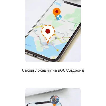
Сакриј локацију на иОС/Андроид