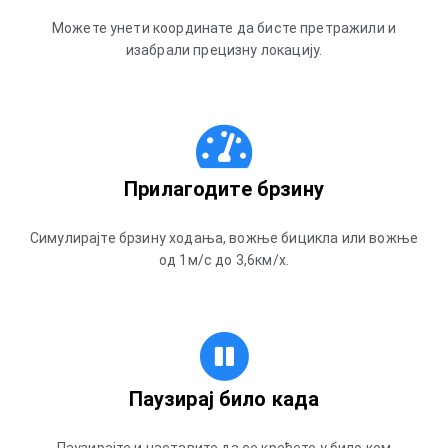
Можете унети координате да бисте претражили и
изабрали прецизну локацију.
Прилагодите брзину
Симулирајте брзину ходања, вожње бицикла или вожње
од 1м/с до 3,6км/х.
Паузирај било када
Паузирајте и наставите да се крећете у било ком