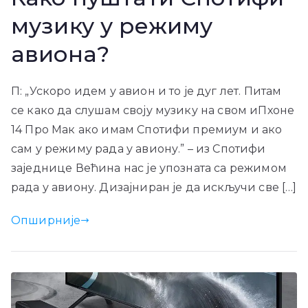
музику у режиму
авиона?
П: „Ускоро идем у авион и то је дуг лет. Питам
се како да слушам своју музику на свом иПхоне
14 Про Мак ако имам Спотифи премиум и ако
сам у режиму рада у авиону.” – из Спотифи
заједнице Већина нас је упозната са режимом
рада у авиону. Дизајниран је да искључи све […]
Опширније