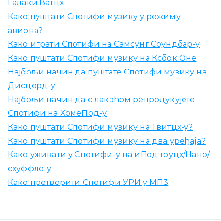
Галаки Ватцх
Како пуштати Спотифи музику у режиму
авиона?
Како играти Спотифи на Самсунг Соундбар-у
Како пуштати Спотифи музику на Ксбок Оне
Најбољи начин да пуштате Спотифи музику на
Дисцорд-у
Најбољи начин да с лакоћом репродукујете
Спотифи на ХомеПод-у
Како пуштати Спотифи музику на Твитцх-у?
Како пуштати Спотифи музику на два уређаја?
Како уживати у Спотифи-у на иПод тоуцх/Нано/
схуффле-у
Како претворити Спотифи УРИ у МП3