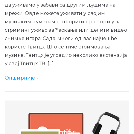
да уживамо у забави са другим људима на
мрежи. Овде можете уживати у својим
музичким нумерама, отворити просторију за
стриминг уживо за ћаскање или делити видео
снимке игара. Сада, многи од вас најчешће
користе Твитцх. Што се тиче стримовања
музике, Твитцх је уградио неколико екстензија
у свој Твитцх ТВ, […]
Опширније