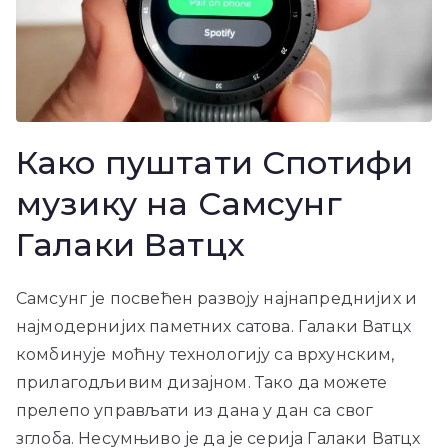
Како пуштати Спотифи
музику на Самсунг
Галаки Ватцх
Самсунг је посвећен развоју најнапреднијих и
најмодернијих паметних сатова. Галаки Ватцх
комбинује моћну технологију са врхунским,
прилагодљивим дизајном. Тако да можете
прелепо управљати из дана у дан са свог
зглоба. Несумњиво је да је серија Галаки Ватцх