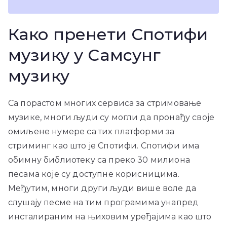
Како пренети Спотифи
музику у Самсунг
музику
Са порастом многих сервиса за стримовање
музике, многи људи су могли да пронађу своје
омиљене нумере са тих платформи за
стриминг као што је Спотифи. Спотифи има
обимну библиотеку са преко 30 милиона
песама које су доступне корисницима.
Међутим, многи други људи више воле да
слушају песме на тим програмима унапред
инсталираним на њиховим уређајима као што