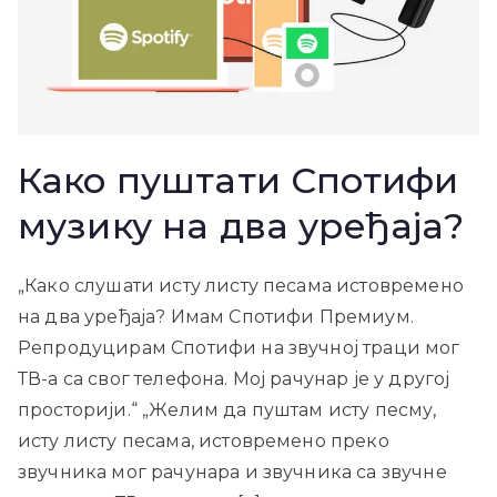
Како пуштати Спотифи
музику на два уређаја?
„Како слушати исту листу песама истовремено
на два уређаја? Имам Спотифи Премиум.
Репродуцирам Спотифи на звучној траци мог
ТВ-а са свог телефона. Мој рачунар је у другој
просторији.“ „Желим да пуштам исту песму,
исту листу песама, истовремено преко
звучника мог рачунара и звучника са звучне