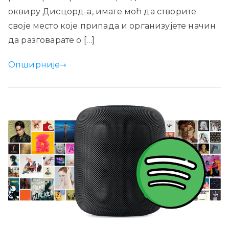
оквиру Дисцорд-а, имате моћ да створите
своје место које припада и организујете начин
да разговарате о […]
Опширније