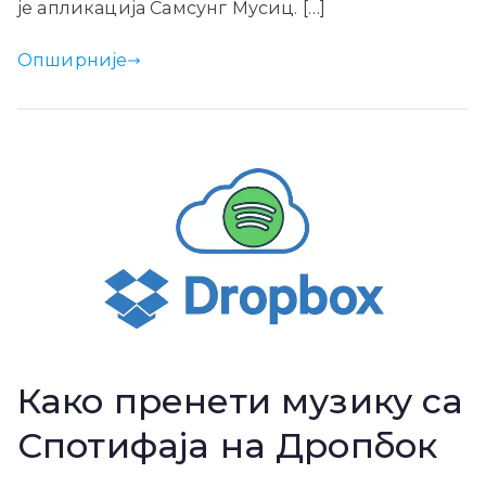
је апликација Самсунг Мусиц. […]
Опширније
Како пренети музику са
Спотифаја на Дропбок