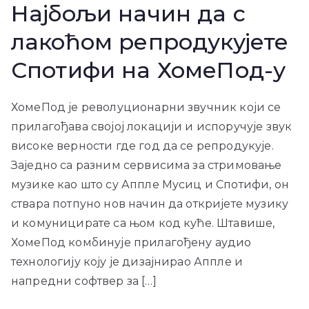
Најбољи начин да с
лакоћом репродукујете
Спотифи на ХомеПод-у
ХомеПод је револуционарни звучник који се
прилагођава својој локацији и испоручује звук
високе верности где год да се репродукује.
Заједно са разним сервисима за стримовање
музике као што су Аппле Мусиц и Спотифи, он
ствара потпуно нов начин да откријете музику
и комуницирате са њом код куће. Штавише,
ХомеПод комбинује прилагођену аудио
технологију коју је дизајнирао Аппле и
напредни софтвер за […]