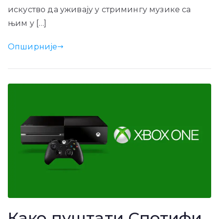
искуство да уживају у стримингу музике са
њим у […]
Опширније
Како пуштати Спотифи