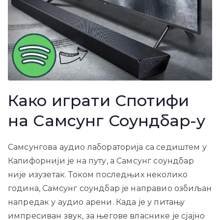
Како играти Спотифи
на Самсунг Соундбар-у
Самсунгова аудио лабораторија са седиштем у
Калифорнији је на путу, а Самсунг соундбар
није изузетак. Током последњих неколико
година, Самсунг соундбар је направио озбиљан
напредак у аудио арени. Када је у питању
импресиван звук, за његове власнике је сјајно