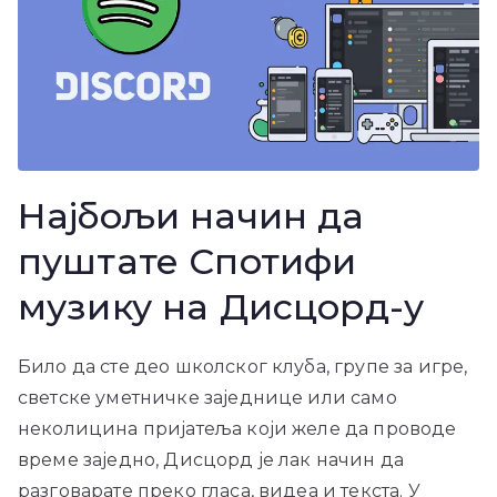
Најбољи начин да
пуштате Спотифи
музику на Дисцорд-у
Било да сте део школског клуба, групе за игре,
светске уметничке заједнице или само
неколицина пријатеља који желе да проводе
време заједно, Дисцорд је лак начин да
разговарате преко гласа, видеа и текста. У