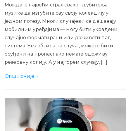
Можда је највећи страх сваког љубитеља
музике да изгубите сву своју колекцију у
једном потезу. Многи случајеви се дешавају
мобилним уређајима — могу бити украдени,
случајно форматирани или доживети пад
система. Без обзира на случај, можете бити
осуђени на пропаст ако немате одрживу
резервну копију. А у најгорем случају, […]
Опширније