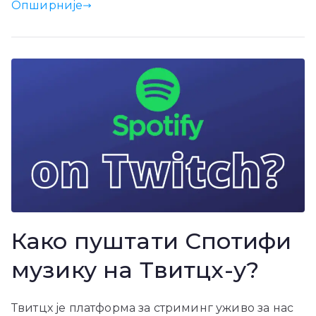
Опширније
Како пуштати Спотифи
музику на Твитцх-у?
Твитцх је платформа за стриминг уживо за нас