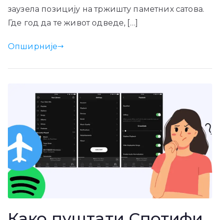
заузела позицију на тржишту паметних сатова.
Где год да те живот одведе, […]
Опширније
Како пуштати Спотифи