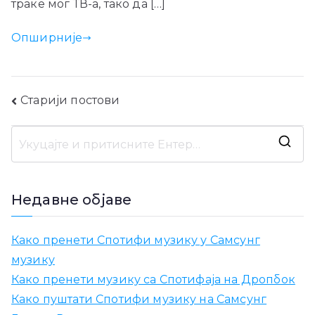
траке мог ТВ-а, тако да […]
Опширније
Навигација
Старији постови
постова
Т
р
а
Недавне објаве
ж
и
Како пренети Спотифи музику у Самсунг
т
музику
и
Како пренети музику са Спотифаја на Дропбок
:
Како пуштати Спотифи музику на Самсунг