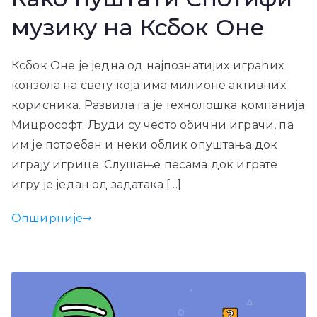
музику на Ксбок Оне
Ксбок Оне је једна од најпознатијих играћих
конзола на свету која има милионе активних
корисника. Развила га је технолошка компанија
Мицрософт. Људи су често обични играчи, па
им је потребан и неки облик опуштања док
играју игрице. Слушање песама док играте
игру је један од задатака […]
Опширније