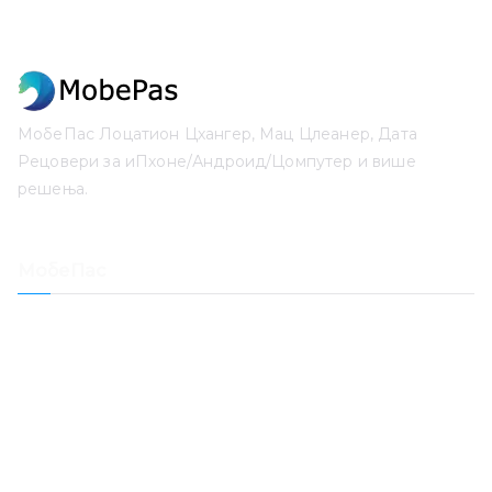
МобеПас Лоцатион Цхангер, Мац Цлеанер, Дата
Рецовери за иПхоне/Андроид/Цомпутер и више
решења.
МобеПас
Лоцатион Цхангер
иПхоне Дата Рецовери
Опоравак иОС система
Откључавање лозинке за иПхоне
Опоравак датума
Мац Цлеанер