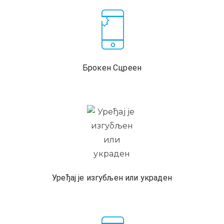
Брокен Сцреен
Уређај је изгубљен или украден