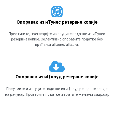
Опоравак из иТунес резервне копије
Приступите, прегледајте и извуците податке из иТунес
резервне копије. Селективно опоравите податке без
враћања иПхоне/иПад-а.
Опоравак из иЦлоуд резервне копије
Преузмите и извуците податке из иЦлоуд резервне копије
на рачунар. Проверите податке и вратите жељени садржај.