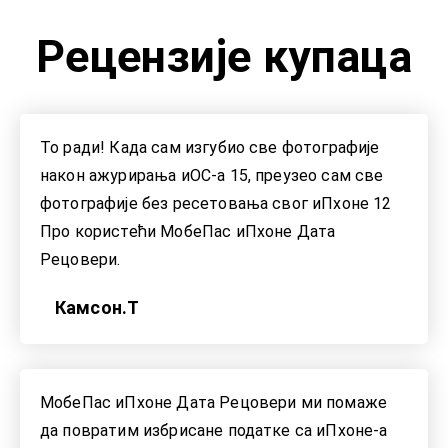
Рецензије купаца
То ради! Када сам изгубио све фотографије
након ажурирања иОС-а 15, преузео сам све
фотографије без ресетовања свог иПхоне 12
Про користећи МобеПас иПхоне Дата
Рецовери.
Камсон.Т
МобеПас иПхоне Дата Рецовери ми помаже
да повратим избрисане податке са иПхоне-а