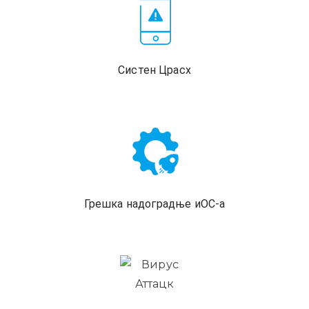
Систен Црасх
Грешка надоградње иОС-а