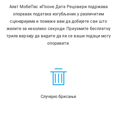
Алат МобеПас иПхоне Дата Рецовери подржава
опоравак података изгубљених у различитим
сценаријима и помаже вам да добијете све што
желите за неколико секунди. Преузмите бесплатну
трила верзију да видите да ли се ваши подаци могу
опоравити.
Случајно брисање