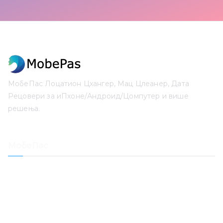
МобеПас Лоцатион Цхангер, Мац Цлеанер, Дата
Рецовери за иПхоне/Андроид/Цомпутер и више
решења.
МобеПас
Лоцатион Цхангер
иПхоне Дата Рецовери
Опоравак иОС система
Откључавање лозинке за иПхоне
Опоравак датума