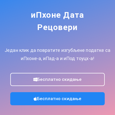
иПхоне Дата
Рецовери
Један клик да повратите изгубљене податке са
иПхоне-а, иПад-а и иПод тоуцх-а!
Бесплатно скидање
Бесплатно скидање