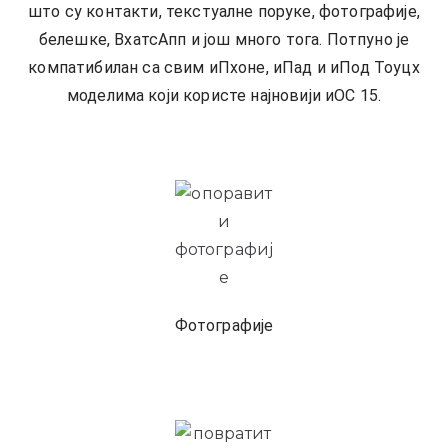
што су контакти, текстуалне поруке, фотографије,
белешке, ВхатсАпп и још много тога. Потпуно је
компатибилан са свим иПхоне, иПад и иПод Тоуцх
моделима који користе најновији иОС 15.
Фотографије