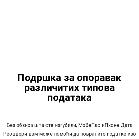
Подршка за опоравак
различитих типова
података
Без обзира шта сте изгубили, МобеПас иПхоне Дата
Реоцвери вам може помоћи да повратите податке као