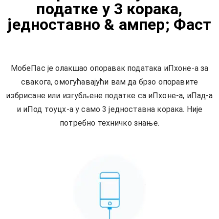
податке у 3 корака,
једноставно & ампер; Фаст
МобеПас је олакшао опоравак података иПхоне-а за
свакога, омогућавајући вам да брзо опоравите
избрисане или изгубљене податке са иПхоне-а, иПад-а
и иПод тоуцх-а у само 3 једноставна корака. Није
потребно техничко знање.