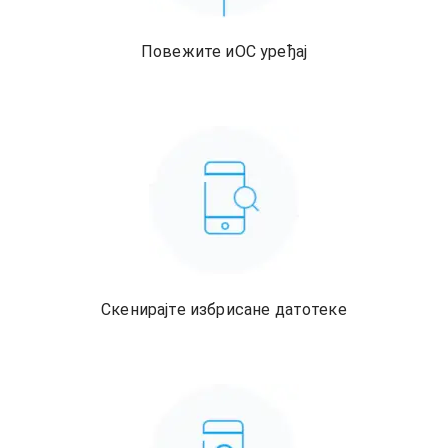
Повежите иОС уређај
Скенирајте избрисане датотеке