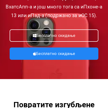
ВхатсАпп-а и још много тога са иПхоне-а
13 или иПад-а (подржано за иОС 15).
Бесплатно скидање
Бесплатно скидање
Повратите изгубљене