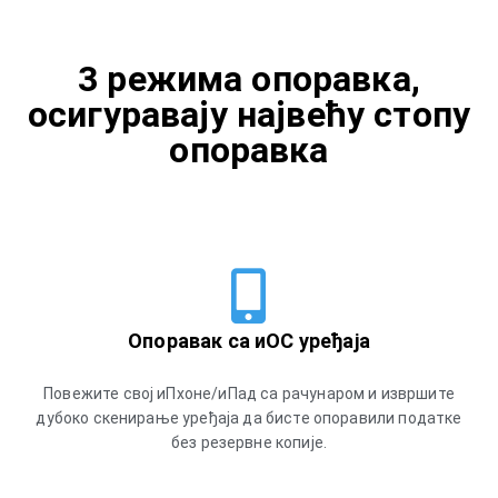
3 режима опоравка,
осигуравају највећу стопу
опоравка
Опоравак са иОС уређаја
Повежите свој иПхоне/иПад са рачунаром и извршите
дубоко скенирање уређаја да бисте опоравили податке
без резервне копије.