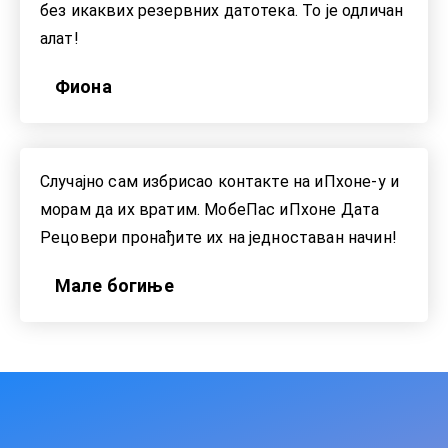
без икаквих резервних датотека. То је одличан
алат!
Фиона
Случајно сам избрисао контакте на иПхоне-у и
морам да их вратим. МобеПас иПхоне Дата
Рецовери пронађите их на једноставан начин!
Мале богиње