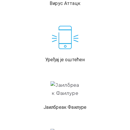
Вирус Аттацк
Уређај је оштећен
Јаилбреак Фаилуре