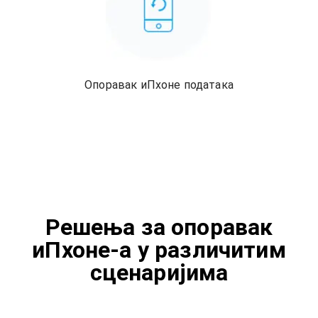
Опоравак иПхоне података
Решења за опоравак
иПхоне-а у различитим
сценаријима