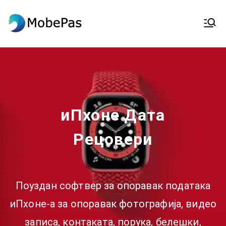
МобеПас
МобеПас Промена локације,
Андроид Дата Рецовери &
Мобиле Трансфер
иПхоне Дата
Рецовери
Поуздан софтвер за опоравак података
иПхоне-а за опоравак фотографија, видео
записа, контаката, порука, белешки,