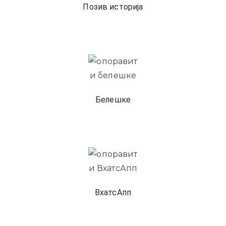
Позив историја
Белешке
ВхатсАпп