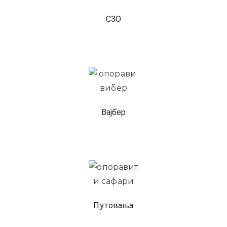
СЗО
Вајбер
Путовања