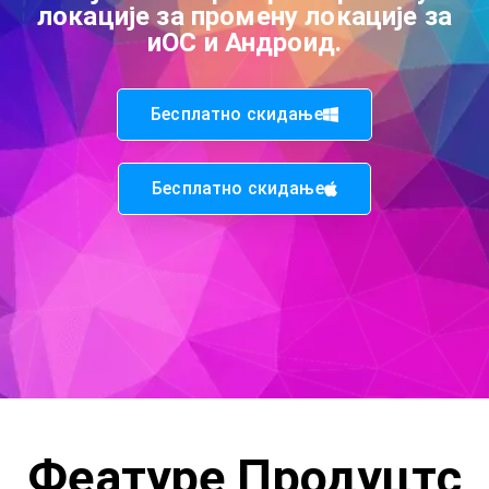
локације за промену локације за
иОС и Андроид.
Бесплатно скидање
Бесплатно скидање
Феатуре Продуцтс