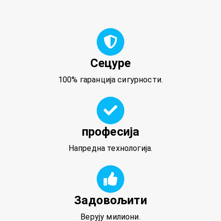
Сецуре
100% гаранција сигурности.
професија
Напредна технологија.
Задовољити
Верују милиони.