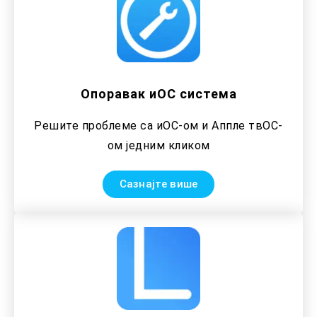
Опоравак иОС система
Решите проблеме са иОС-ом и Аппле твОС-
ом једним кликом
Сазнајте више