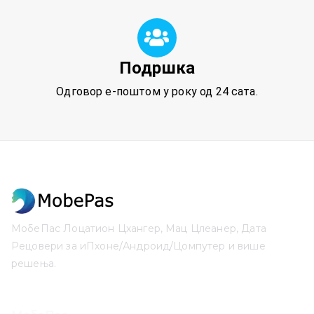
Подршка
Одговор е-поштом у року од 24 сата.
МобеПас Лоцатион Цхангер, Мац Цлеанер, Дата
Рецовери за иПхоне/Андроид/Цомпутер и више
решења.