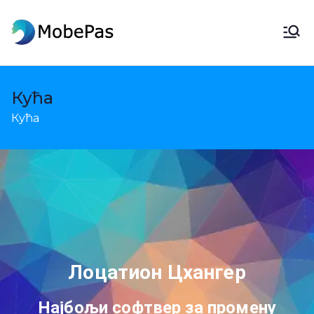
МобеПас
МобеПас Промена локације,
Андроид Дата Рецовери &
Мобиле Трансфер
Кућа
Кућа
Лоцатион Цхангер
Најбољи софтвер за промену