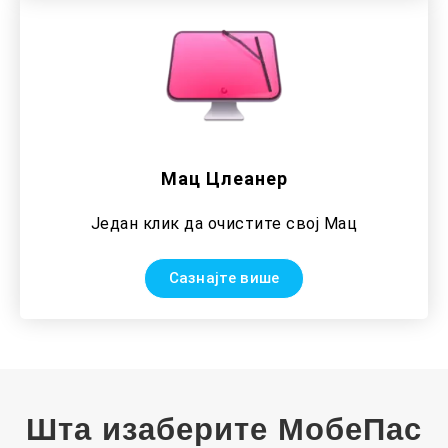
Мац Цлеанер
Један клик да очистите свој Мац
Сазнајте више
Шта изаберите МобеПас