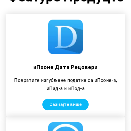
иПхоне Дата Рецовери
Повратите изгубљене податке са иПхоне-а,
иПад-а и иПод-а
Сазнајте више