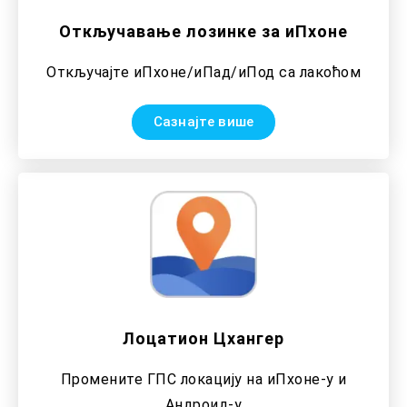
Откључавање лозинке за иПхоне
Откључајте иПхоне/иПад/иПод са лакоћом
Сазнајте више
Лоцатион Цхангер
Промените ГПС локацију на иПхоне-у и
Андроид-у