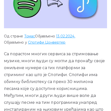
Од стране
Томас
Објављено
13.02.2024.
Објављено у
Спотифи Цонвертер
Са порастом многих сервиса за стримовање
музике, многи људи су могли да пронађу своје
омиљене нумере са тих платформи за
стриминг као што је Спотифи. Спотифи има
обимну библиотеку са преко 30 милиона
песама које су доступне корисницима.
Међутим, многи други људи више воле да
слушају песме на тим програмима унапред
инсталираним на њиховим уређајима као што