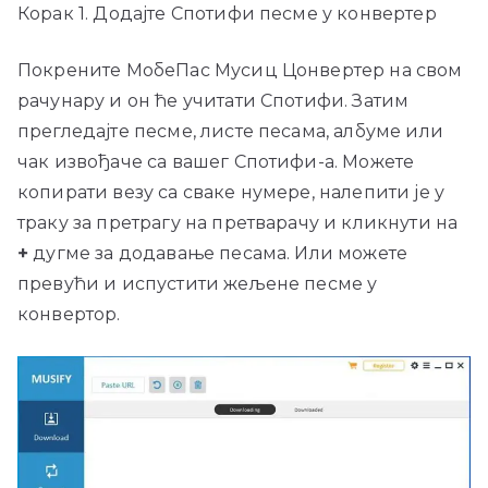
Корак 1. Додајте Спотифи песме у конвертер
Покрените МобеПас Мусиц Цонвертер на свом
рачунару и он ће учитати Спотифи. Затим
прегледајте песме, листе песама, албуме или
чак извођаче са вашег Спотифи-а. Можете
копирати везу са сваке нумере, налепити је у
траку за претрагу на претварачу и кликнути на
+
дугме за додавање песама. Или можете
превући и испустити жељене песме у
конвертор.