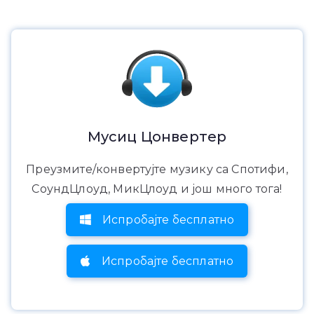
Мусиц Цонвертер
Преузмите/конвертујте музику са Спотифи,
СоундЦлоуд, МикЦлоуд и још много тога!
Испробајте бесплатно
Испробајте бесплатно