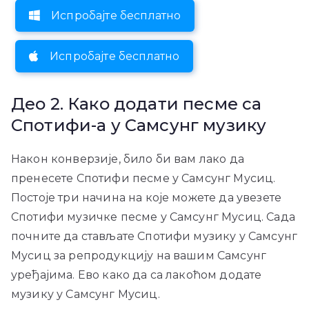
Испробајте бесплатно
Испробајте бесплатно
Део 2. Како додати песме са
Спотифи-а у Самсунг музику
Након конверзије, било би вам лако да
пренесете Спотифи песме у Самсунг Мусиц.
Постоје три начина на које можете да увезете
Спотифи музичке песме у Самсунг Мусиц. Сада
почните да стављате Спотифи музику у Самсунг
Мусиц за репродукцију на вашим Самсунг
уређајима. Ево како да са лакоћом додате
музику у Самсунг Мусиц.