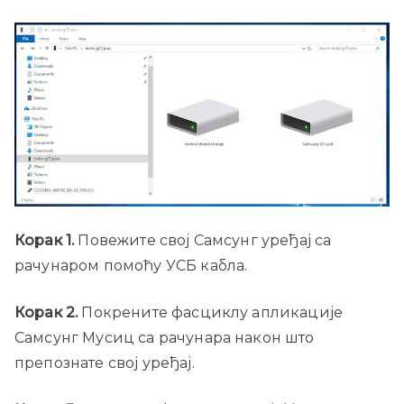
Корак 1.
Повежите свој Самсунг уређај са
рачунаром помоћу УСБ кабла.
Корак 2.
Покрените фасциклу апликације
Самсунг Мусиц са рачунара након што
препознате свој уређај.