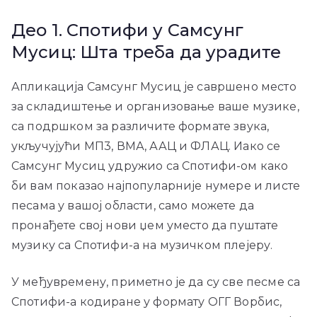
Део 1. Спотифи у Самсунг
Мусиц: Шта треба да урадите
Апликација Самсунг Мусиц је савршено место
за складиштење и организовање ваше музике,
са подршком за различите формате звука,
укључујући МП3, ВМА, ААЦ и ФЛАЦ. Иако се
Самсунг Мусиц удружио са Спотифи-ом како
би вам показао најпопуларније нумере и листе
песама у вашој области, само можете да
пронађете свој нови џем уместо да пуштате
музику са Спотифи-а на музичком плејеру.
У међувремену, приметно је да су све песме са
Спотифи-а кодиране у формату ОГГ Ворбис,