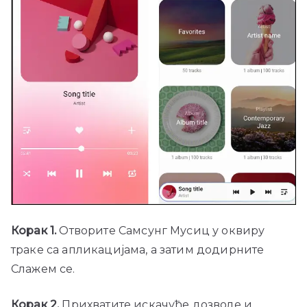
Корак 1.
Отворите Самсунг Мусиц у оквиру
траке са апликацијама, а затим додирните
Слажем се.
Корак 2.
Прихватите искачуће дозволе и