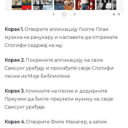
Корак 1.
Отворите апликацију Гоогле Плаи
музика на рачунару и наставите да отпремате
Спотифи садржај на њу.
Корак 2.
Покрените апликацију на свом
Самсунг уређају и пронађите своје Спотифи
песме из Моје библиотеке.
Корак 3.
Кликните на песме и додирните
Преузми да бисте преузели музику на своје
Самсунг уређаје.
Корак 4.
Отворите Филе Манагер, а затим