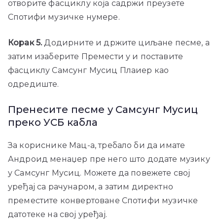
отворите фасциклу која садржи преузете
Спотифи музичке нумере.
Корак 5.
Додирните и држите циљане песме, а
затим изаберите Премести у и поставите
фасциклу Самсунг Мусиц Плаиер као
одредиште.
Пренесите песме у Самсунг Мусиц
преко УСБ кабла
За кориснике Мац-а, требало би да имате
Андроид менаџер пре него што додате музику
у Самсунг Мусиц. Можете да повежете свој
уређај са рачунаром, а затим директно
преместите конвертоване Спотифи музичке
датотеке на свој уређај.