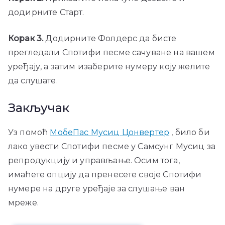
додирните Старт.
Корак 3.
Додирните Фолдерс да бисте
прегледали Спотифи песме сачуване на вашем
уређају, а затим изаберите нумеру коју желите
да слушате.
Закључак
Уз помоћ
МобеПас Мусиц Цонвертер
, било би
лако увести Спотифи песме у Самсунг Мусиц за
репродукцију и управљање. Осим тога,
имаћете опцију да пренесете своје Спотифи
нумере на друге уређаје за слушање ван
мреже.