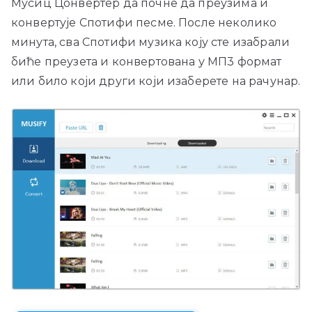
Мусиц Цонвертер да почне да преузима и
конвертује Спотифи песме. После неколико
минута, сва Спотифи музика коју сте изабрали
биће преузета и конвертована у МП3 формат
или било који други који изаберете на рачунар.