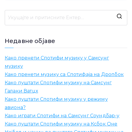
Т
р
а
Недавне објаве
ж
и
Како пренети Спотифи музику у Самсунг
т
музику
и
Како пренети музику са Спотифаја на Дропбок
:
Како пуштати Спотифи музику на Самсунг
Галаки Ватцх
Како пуштати Спотифи музику у режиму
авиона?
Како играти Спотифи на Самсунг Соундбар-у
Како пуштати Спотифи музику на Ксбок Оне