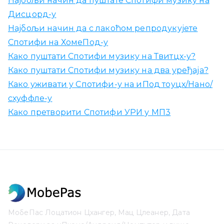
Најбољи начин да пуштате Спотифи музику на
Дисцорд-у
Најбољи начин да с лакоћом репродукујете
Спотифи на ХомеПод-у
Како пуштати Спотифи музику на Твитцх-у?
Како пуштати Спотифи музику на два уређаја?
Како уживати у Спотифи-у на иПод тоуцх/Нано/
схуффле-у
Како претворити Спотифи УРИ у МП3
МобеПас Лоцатион Цхангер, Мац Цлеанер, Дата