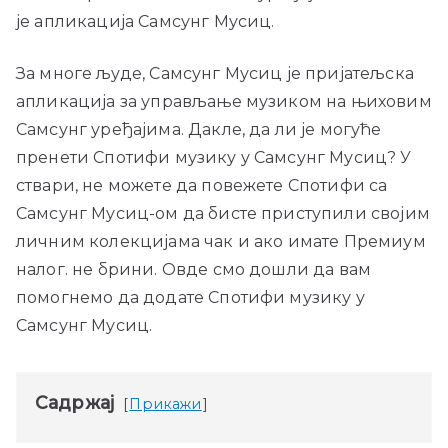
је апликација Самсунг Мусиц.
За многе људе, Самсунг Мусиц је пријатељска
апликација за управљање музиком на њиховим
Самсунг уређајима. Дакле, да ли је могуће
пренети Спотифи музику у Самсунг Мусиц? У
ствари, не можете да повежете Спотифи са
Самсунг Мусиц-ом да бисте приступили својим
личним колекцијама чак и ако имате Премиум
налог. не брини. Овде смо дошли да вам
помогнемо да додате Спотифи музику у
Самсунг Мусиц.
Садржај
Прикажи