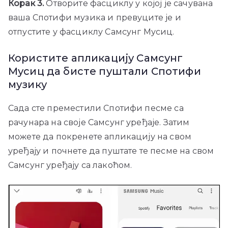
Корак 3.
Отворите фасциклу у којој је сачувана
ваша Спотифи музика и превуците је и
отпустите у фасциклу Самсунг Мусиц.
Користите апликацију Самсунг
Мусиц да бисте пуштали Спотифи
музику
Сада сте преместили Спотифи песме са
рачунара на своје Самсунг уређаје. Затим
можете да покренете апликацију на свом
уређају и почнете да пуштате те песме на свом
Самсунг уређају са лакоћом.