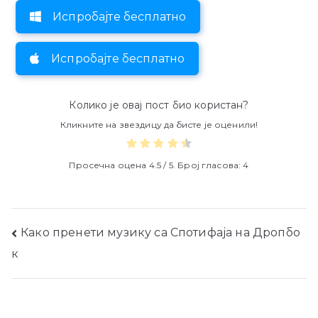
Испробајте бесплатно
Испробајте бесплатно
Колико је овај пост био користан?
Кликните на звездицу да бисте је оценили!
Просечна оцена
4.5
/ 5. Број гласова:
4
Пост
Како пренети музику са Спотифаја на Дропбо
к
навигатион