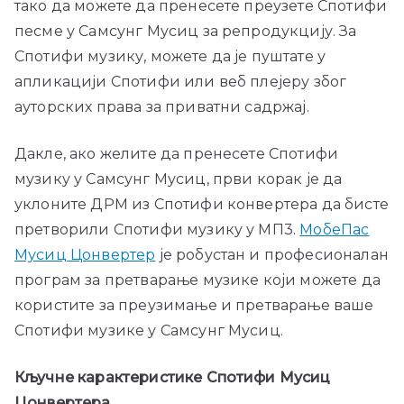
тако да можете да пренесете преузете Спотифи
песме у Самсунг Мусиц за репродукцију. За
Спотифи музику, можете да је пуштате у
апликацији Спотифи или веб плејеру због
ауторских права за приватни садржај.
Дакле, ако желите да пренесете Спотифи
музику у Самсунг Мусиц, први корак је да
уклоните ДРМ из Спотифи конвертера да бисте
претворили Спотифи музику у МП3.
МобеПас
Мусиц Цонвертер
је робустан и професионалан
програм за претварање музике који можете да
користите за преузимање и претварање ваше
Спотифи музике у Самсунг Мусиц.
Кључне карактеристике Спотифи Мусиц
Цонвертера