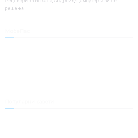
Рецовери за иПхоне/Андроид/Цомпутер и више
решења.
МобеПас
Лоцатион Цхангер
иПхоне Дата Рецовери
Опоравак иОС система
Откључавање лозинке за иПхоне
Опоравак датума
Мац Цлеанер
Популарни савети
Како пренети Спотифи музику у Самсунг музику
Како пренети музику са Спотифаја на Дропбок
Како пуштати Спотифи музику на Самсунг Галаки Ватцх