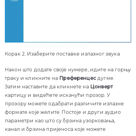
Корак 2. Изаберите поставке излазног звука
Након што додате своје нумере, идите на горњу
траку и кликните на
Преференцес
дугме.
Затим наставите да кликнете на
Цонверт
картицу и видећете искачући прозор. У
прозору можете одабрати различите излазне
формате које желите. Постоје и други аудио
параметри као што су брзина узорковања,
канал и брзина пријеноса које можете