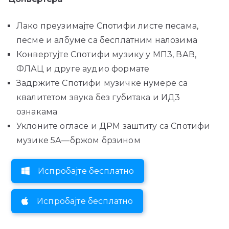
Лако преузимајте Спотифи листе песама,
песме и албуме са бесплатним налозима
Конвертујте Спотифи музику у МП3, ВАВ,
ФЛАЦ и друге аудио формате
Задржите Спотифи музичке нумере са
квалитетом звука без губитака и ИД3
ознакама
Уклоните огласе и ДРМ заштиту са Спотифи
музике 5А—бржом брзином
Испробајте бесплатно
Испробајте бесплатно