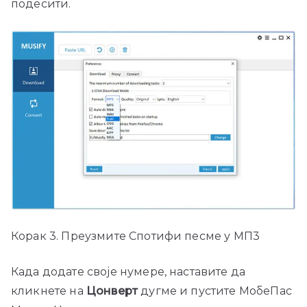
подесити.
Корак 3. Преузмите Спотифи песме у МП3
Када додате своје нумере, наставите да
кликнете на
Цонверт
дугме и пустите МобеПас