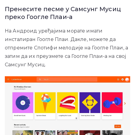
Пренесите песме у Самсунг Мусиц
преко Гоогле Плаи-а
На Андроид уређајима морате имати
инсталиран Гоогле Плаи. Дакле, можете да
отпремите Спотифи мелодије на Гоогле Плаи, а
затим да их преузмете са Гоогле Плаи-а на свој
Самсунг Мусиц.