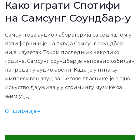
Како играти Спотифи
на Самсунг Соундбар-у
Самсунгова аудио лабораторија са седиштем у
Калифорнији је на путу, а Самсунг соундбар
није изузетак. Током последњих неколико
година, Самсунг соундбар је направио озбиљан
напредак у аудио арени. Када је у питању
импресиван звук, за његове власнике је сјајно
искуство да уживају у стримингу музике са
њим у […]
Опширније