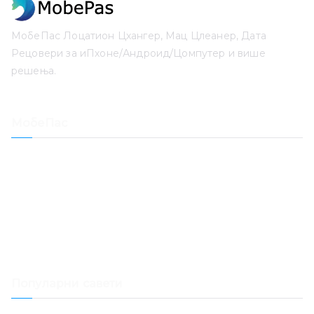
МобеПас Лоцатион Цхангер, Мац Цлеанер, Дата
Рецовери за иПхоне/Андроид/Цомпутер и више
решења.
МобеПас
Лоцатион Цхангер
иПхоне Дата Рецовери
Опоравак иОС система
Откључавање лозинке за иПхоне
Опоравак датума
Мац Цлеанер
Популарни савети