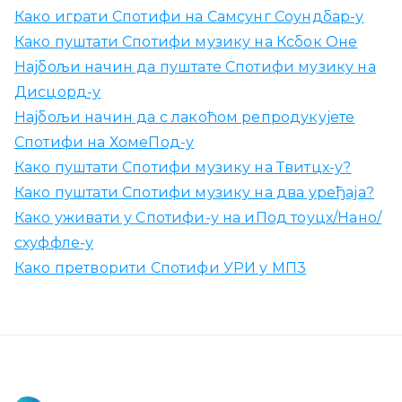
Како играти Спотифи на Самсунг Соундбар-у
Како пуштати Спотифи музику на Ксбок Оне
Најбољи начин да пуштате Спотифи музику на
Дисцорд-у
Најбољи начин да с лакоћом репродукујете
Спотифи на ХомеПод-у
Како пуштати Спотифи музику на Твитцх-у?
Како пуштати Спотифи музику на два уређаја?
Како уживати у Спотифи-у на иПод тоуцх/Нано/
схуффле-у
Како претворити Спотифи УРИ у МП3