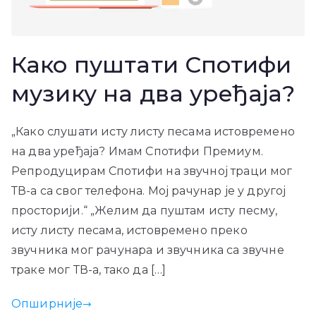
Како пуштати Спотифи
музику на два уређаја?
„Како слушати исту листу песама истовремено
на два уређаја? Имам Спотифи Премиум.
Репродуцирам Спотифи на звучној траци мог
ТВ-а са свог телефона. Мој рачунар је у другој
просторији.“ „Желим да пуштам исту песму,
исту листу песама, истовремено преко
звучника мог рачунара и звучника са звучне
траке мог ТВ-а, тако да […]
Опширније