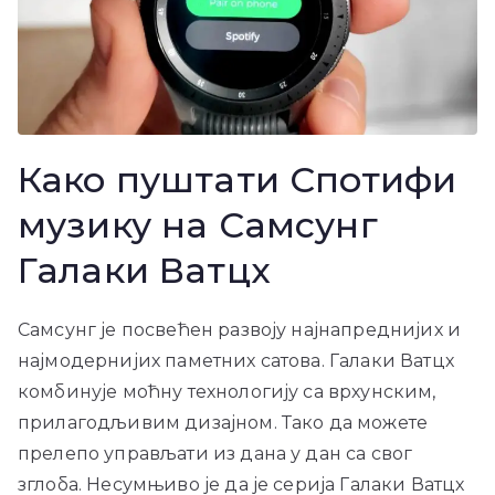
Како пуштати Спотифи
музику на Самсунг
Галаки Ватцх
Самсунг је посвећен развоју најнапреднијих и
најмодернијих паметних сатова. Галаки Ватцх
комбинује моћну технологију са врхунским,
прилагодљивим дизајном. Тако да можете
прелепо управљати из дана у дан са свог
зглоба. Несумњиво је да је серија Галаки Ватцх