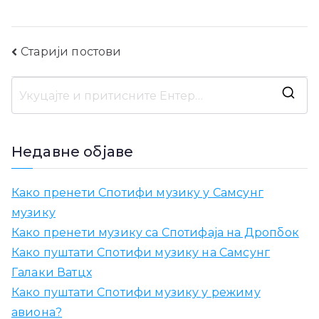
Навигација
Старији постови
постова
Т
р
а
Недавне објаве
ж
и
Како пренети Спотифи музику у Самсунг
т
музику
и
Како пренети музику са Спотифаја на Дропбок
:
Како пуштати Спотифи музику на Самсунг
Галаки Ватцх
Како пуштати Спотифи музику у режиму
авиона?