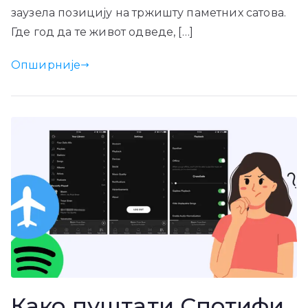
заузела позицију на тржишту паметних сатова.
Где год да те живот одведе, […]
Опширније
Како пуштати Спотифи