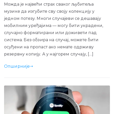
Можда је највећи страх сваког љубитеља
музике да изгубите сву своју колекцију у
једном потезу. Многи случајеви се дешавају
мобилним уређајима — могу бити украдени,
случајно форматирани или доживети пад
система. Без обзира на случај, можете бити
осуђени на пропаст ако немате одрживу
резервну копију. А у најгорем случају, […]
Опширније