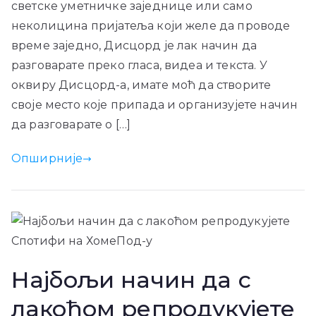
светске уметничке заједнице или само
неколицина пријатеља који желе да проводе
време заједно, Дисцорд је лак начин да
разговарате преко гласа, видеа и текста. У
оквиру Дисцорд-а, имате моћ да створите
своје место које припада и организујете начин
да разговарате о […]
Опширније
Најбољи начин да с
лакоћом репродукујете