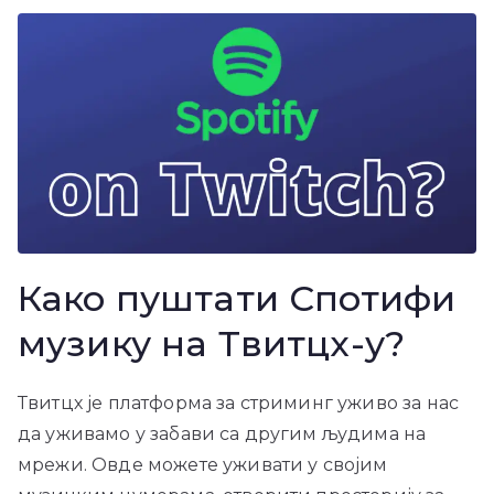
Како пуштати Спотифи
музику на Твитцх-у?
Твитцх је платформа за стриминг уживо за нас
да уживамо у забави са другим људима на
мрежи. Овде можете уживати у својим