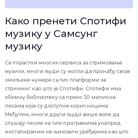
Како пренети Спотифи
музику у Самсунг
музику
Са порастом многих сервиса за стримовање
музике, многи људи су могли да пронађу своје
омиљене нумере са тих платформи за
стриминг као што је Спотифи. Спотифи има
обимну библиотеку са преко 30 милиона
песама које су доступне корисницима.
Међутим, многи други људи више воле да
слушају песме на тим програмима унапред
инсталираним на њиховим уређајима као што