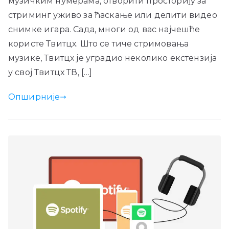
музичким нумерама, отворити просторију за
стриминг уживо за ћаскање или делити видео
снимке игара. Сада, многи од вас најчешће
користе Твитцх. Што се тиче стримовања
музике, Твитцх је уградио неколико екстензија
у свој Твитцх ТВ, […]
Опширније