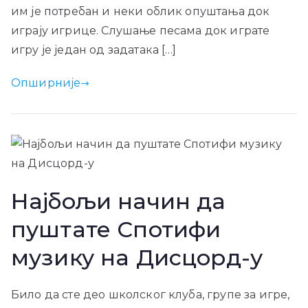
им је потребан и неки облик опуштања док
играју игрице. Слушање песама док играте
игру је један од задатака […]
Опширније
Најбољи начин да
пуштате Спотифи
музику на Дисцорд-у
Било да сте део школског клуба, групе за игре,