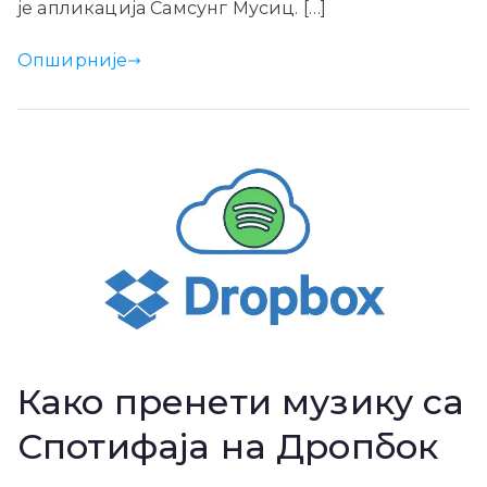
је апликација Самсунг Мусиц. […]
Опширније
Како пренети музику са
Спотифаја на Дропбок