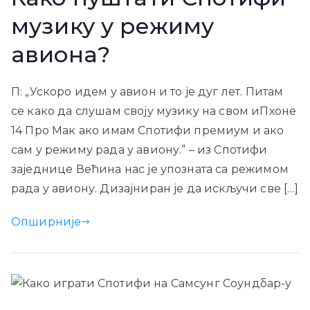
музику у режиму
авиона?
П: „Ускоро идем у авион и то је дуг лет. Питам
се како да слушам своју музику на свом иПхоне
14 Про Мак ако имам Спотифи премиум и ако
сам у режиму рада у авиону.” – из Спотифи
заједнице Већина нас је упозната са режимом
рада у авиону. Дизајниран је да искључи све […]
Опширније