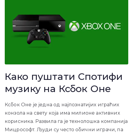
Како пуштати Спотифи
музику на Ксбок Оне
Ксбок Оне је једна од најпознатијих играћих
конзола на свету која има милионе активних
корисника. Развила га је технолошка компанија
Мицрософт. Људи су често обични играчи, па