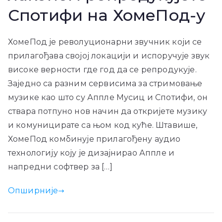
Спотифи на ХомеПод-у
ХомеПод је револуционарни звучник који се
прилагођава својој локацији и испоручује звук
високе верности где год да се репродукује.
Заједно са разним сервисима за стримовање
музике као што су Аппле Мусиц и Спотифи, он
ствара потпуно нов начин да откријете музику
и комуницирате са њом код куће. Штавише,
ХомеПод комбинује прилагођену аудио
технологију коју је дизајнирао Аппле и
напредни софтвер за […]
Опширније