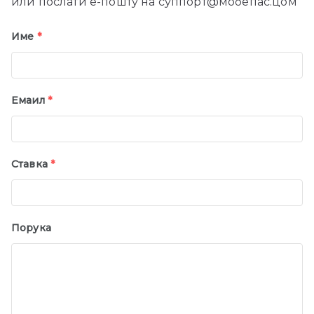
или послати е-пошту на суппорт@мобепас.цом
Име
*
Емаил
*
Ставка
*
Порука