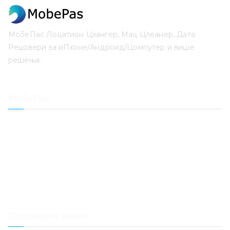
МобеПас Лоцатион Цхангер, Мац Цлеанер, Дата
Рецовери за иПхоне/Андроид/Цомпутер и више
решења.
МобеПас
Лоцатион Цхангер
иПхоне Дата Рецовери
Опоравак иОС система
Откључавање лозинке за иПхоне
Опоравак датума
Мац Цлеанер
Популарни савети