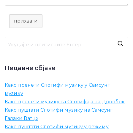
прихвати
Т
р
а
Недавне објаве
ж
и
Како пренети Спотифи музику у Самсунг
т
музику
и
Како пренети музику са Спотифаја на Дропбок
:
Како пуштати Спотифи музику на Самсунг
Галаки Ватцх
Како пуштати Спотифи музику у режиму