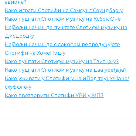
авиона?
Како играти Спотифи на Самсунг Соундбар-у
Како пуштати Спотифи музику на Ксбок Оне
Најбољи начин да пуштате Спотифи музику на
Дисцорд-у
Најбољи начин да с лакоћом репродукујете
Спотифи на ХомеПод-у
Како пуштати Спотифи музику на Твитцх-у?
Како пуштати Спотифи музику на два уређаја?
Како уживати у Спотифи-у на иПод тоуцх/Нано/
схуффле-у
Како претворити Спотифи УРИ у МП3