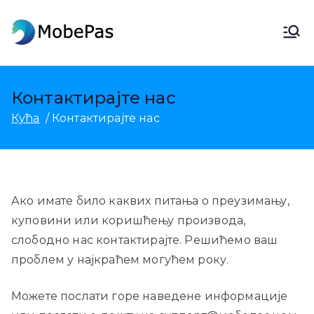
Пређи
на
МобеПас
МобеПас Промена локације,
садржај
Андроид Дата Рецовери &
Мобиле Трансфер
Контактирајте нас
Кућа
Контактирајте нас
Ако имате било каквих питања о преузимању,
куповини или коришћењу производа,
слободно нас контактирајте. Решићемо ваш
проблем у најкраћем могућем року.
Можете послати горе наведене информације