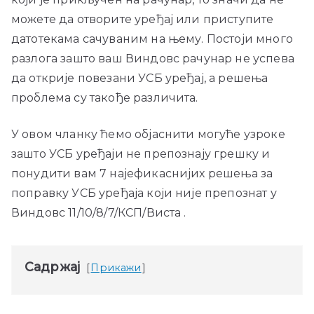
можете да отворите уређај или приступите
датотекама сачуваним на њему. Постоји много
разлога зашто ваш Виндовс рачунар не успева
да открије повезани УСБ уређај, а решења
проблема су такође различита.
У овом чланку ћемо објаснити могуће узроке
зашто УСБ уређаји не препознају грешку и
понудити вам 7 најефикаснијих решења за
поправку УСБ уређаја који није препознат у
Виндовс 11/10/8/7/КСП/Виста .
Садржај
Прикажи