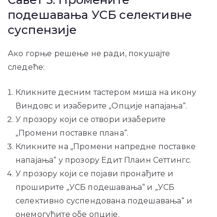
подешавања УСБ селективне
суспензије
Ако горње решење не ради, покушајте
следеће:
Кликните десним тастером миша на икону
Виндовс и изаберите „Опције напајања“.
У прозору који се отвори изаберите
„Промени поставке плана“.
Кликните на „Промени напредне поставке
напајања“ у прозору Едит Плаин Сеттингс.
У прозору који се појави пронађите и
проширите „УСБ подешавања“ и „УСБ
селективно суспендована подешавања“ и
онемогућите обе опције.