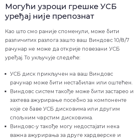
Могући узроци грешке УСБ
уређај није препознат
Као што смо раније споменули, може бити
различитих разлога зашто ваш Виндовс 10/8/7
рачунар не може да открије повезани УСБ
уређај. То укључује следеће:
УСБ диск прикључен на ваш Виндовс
рачунар може бити нестабилан или оштећен.
Виндовс систем такође може бити застарео и
захтева ажурирање посебно за компоненте
које се баве УСБ дисковима или другим
спољним чврстим дисковима.
Виндовс-у такође могу недостајати нека
важна ажурирања за друге хардверске и