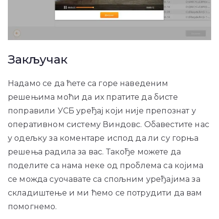
Закључак
Надамо се да ћете са горе наведеним
решењима моћи да их пратите да бисте
поправили УСБ уређај који није препознат у
оперативном систему Виндовс. Обавестите нас
у одељку за коментаре испод да ли су горња
решења радила за вас. Такође можете да
поделите са нама неке од проблема са којима
се можда суочавате са спољним уређајима за
складиштење и ми ћемо се потрудити да вам
помогнемо.