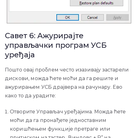
Савет 6: Ажурирајте
управљачки програм УСБ
уређаја
Пошто овај проблем често изазивају застарели
дискови, можда ћете моћи да га решите и
ажурирањем УСБ драјвера на рачунару. Ево
како то да урадите:
Отворите Управљач уређајима. Можда ћете
моћи да га пронађете једноставним
коришћењем функције претраге или
притиском на тастер „Виндовс + Р“ на