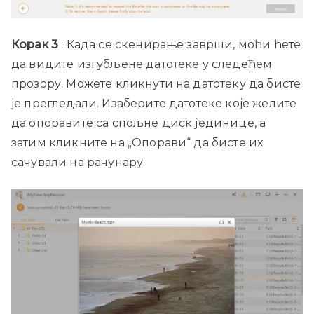
Корак 3
: Када се скенирање заврши, моћи ћете
да видите изгубљене датотеке у следећем
прозору. Можете кликнути на датотеку да бисте
је прегледали. Изаберите датотеке које желите
да опоравите са спољне диск јединице, а
затим кликните на „Опорави“ да бисте их
сачували на рачунару.