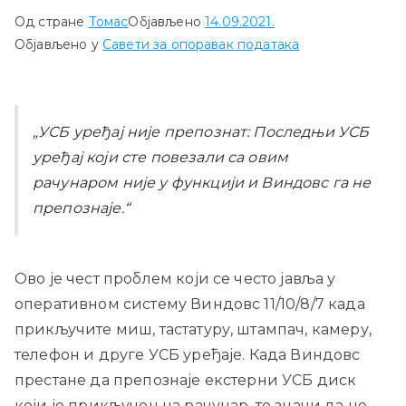
Од стране
Томас
Објављено
14.09.2021.
Објављено у
Савети за опоравак података
„УСБ уређај није препознат: Последњи УСБ
уређај који сте повезали са овим
рачунаром није у функцији и Виндовс га не
препознаје.“
Ово је чест проблем који се често јавља у
оперативном систему Виндовс 11/10/8/7 када
прикључите миш, тастатуру, штампач, камеру,
телефон и друге УСБ уређаје. Када Виндовс
престане да препознаје екстерни УСБ диск
који је прикључен на рачунар, то значи да не