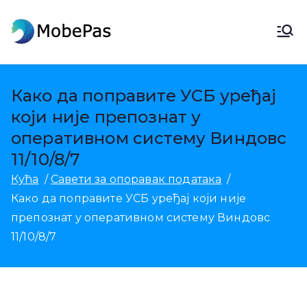
Пређи
на
МобеПас
МобеПас Промена локације,
садржај
Андроид Дата Рецовери &
Мобиле Трансфер
Како да поправите УСБ уређај
који није препознат у
оперативном систему Виндовс
11/10/8/7
Кућа
Савети за опоравак података
Како да поправите УСБ уређај који није
препознат у оперативном систему Виндовс
11/10/8/7