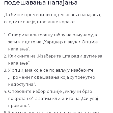
подешавања напајања
Да бисте променили подешавања напајања,
следите ове једноставне кораке:
Отворите контролну таблу на рачунару, а
затим идите на „Хардвер и звук > Опције
напајања“.
Кликните на „Изаберите шта ради дугме за
напајање“.
У опцијама које се појављују изаберите
„Промени подешавања која су тренутно
недоступна“.
Опозовите избор опције „Укључи брзо
покретање“, а затим кликните на „Сачувај
промене“.
Затим поново покрените рачунар, а затим