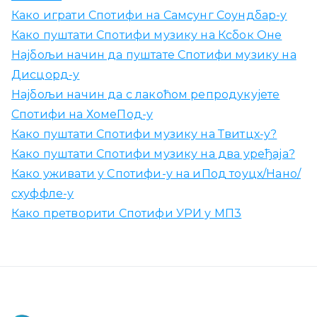
Како играти Спотифи на Самсунг Соундбар-у
Како пуштати Спотифи музику на Ксбок Оне
Најбољи начин да пуштате Спотифи музику на
Дисцорд-у
Најбољи начин да с лакоћом репродукујете
Спотифи на ХомеПод-у
Како пуштати Спотифи музику на Твитцх-у?
Како пуштати Спотифи музику на два уређаја?
Како уживати у Спотифи-у на иПод тоуцх/Нано/
схуффле-у
Како претворити Спотифи УРИ у МП3