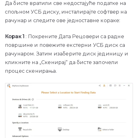
Да бисте вратили све недостајуће податке на
спољном УСБ диску, инсталирајте софтвер на
рачунар и следите ове једноставне кораке:
Корак 1
: Покрените Дата Рецовери са радне
површине и повежите екстерни УСБ диск са
рачунаром. Затим изаберите диск јединицу и
кликните на „Скенирај“ да бисте започели
процес скенирања.