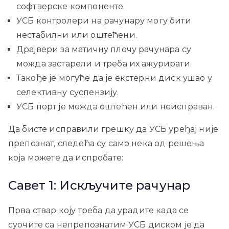
софтверске компоненте.
УСБ контролери на рачунару могу бити
нестабилни или оштећени.
Драјвери за матичну плочу рачунара су
можда застарели и треба их ажурирати.
Такође је могуће да је екстерни диск ушао у
селективну суспензију.
УСБ порт је можда оштећен или неисправан.
Да бисте исправили грешку да УСБ уређај није
препознат, следећа су само нека од решења
која можете да испробате:
Савет 1: Искључите рачунар
Прва ствар коју треба да урадите када се
суочите са непрепознатим УСБ диском је да