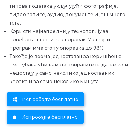
типова података укључујући фотографије,
видео записе, аудио, документе и још много
тога.
Користи најнапреднију технологију за
повећање шанси за опоравак. У ствари,
програм има стопу опоравка до 98%.
Такође је веома једноставан за коришћење,
омогућавајући вам да повратите податке који
недостају у само неколико једноставних
корака и за само неколико минута.
Испробајте бесплатно
Испробајте бесплатно