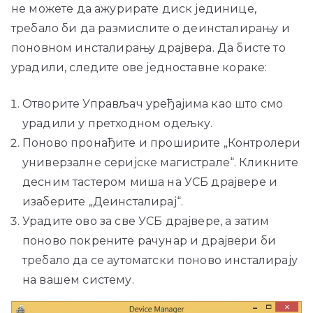
не можете да ажурирате диск јединице,
требало би да размислите о деинсталирању и
поновном инсталирању драјвера. Да бисте то
урадили, следите ове једноставне кораке:
Отворите Управљач уређајима као што смо
урадили у претходном одељку.
Поново пронађите и проширите „Контролери
универзалне серијске магистрале“. Кликните
десним тастером миша на УСБ драјвере и
изаберите „Деинсталирај“.
Урадите ово за све УСБ драјвере, а затим
поново покрените рачунар и драјвери би
требало да се аутоматски поново инсталирају
на вашем систему.