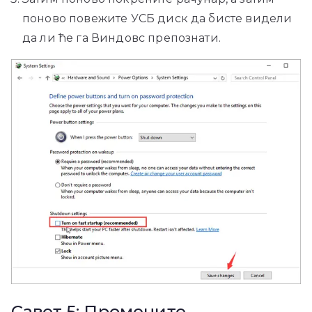
поново повежите УСБ диск да бисте видели
да ли ће га Виндовс препознати.
Савет 5: Промените