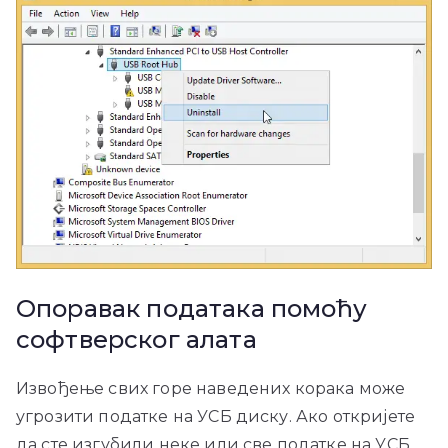
Опоравак података помоћу
софтверског алата
Извођење свих горе наведених корака може
угрозити податке на УСБ диску. Ако откријете
да сте изгубили неке или све податке на УСБ