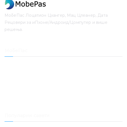
МобеПас Лоцатион Цхангер, Мац Цлеанер, Дата
Рецовери за иПхоне/Андроид/Цомпутер и више
решења.
МобеПас
Лоцатион Цхангер
иПхоне Дата Рецовери
Опоравак иОС система
Откључавање лозинке за иПхоне
Опоравак датума
Мац Цлеанер
Популарни савети