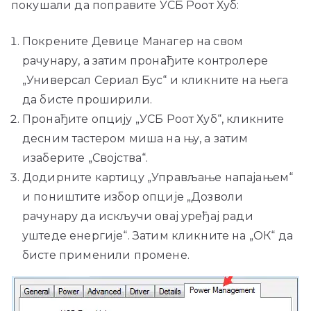
покушали да поправите УСБ Роот Хуб:
Покрените Девице Манагер на свом
рачунару, а затим пронађите контролере
„Универсал Сериал Бус“ и кликните на њега
да бисте проширили.
Пронађите опцију „УСБ Роот Хуб“, кликните
десним тастером миша на њу, а затим
изаберите „Својства“.
Додирните картицу „Управљање напајањем“
и поништите избор опције „Дозволи
рачунару да искључи овај уређај ради
уштеде енергије“. Затим кликните на „ОК“ да
бисте применили промене.