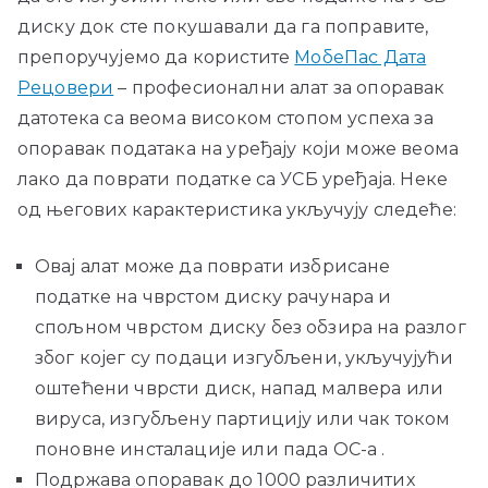
диску док сте покушавали да га поправите,
препоручујемо да користите
МобеПас Дата
Рецовери
– професионални алат за опоравак
датотека са веома високом стопом успеха за
опоравак података на уређају који може веома
лако да поврати податке са УСБ уређаја. Неке
од његових карактеристика укључују следеће:
Овај алат може да поврати избрисане
податке на чврстом диску рачунара и
спољном чврстом диску без обзира на разлог
због којег су подаци изгубљени, укључујући
оштећени чврсти диск, напад малвера или
вируса, изгубљену партицију или чак током
поновне инсталације или пада ОС-а .
Подржава опоравак до 1000 различитих