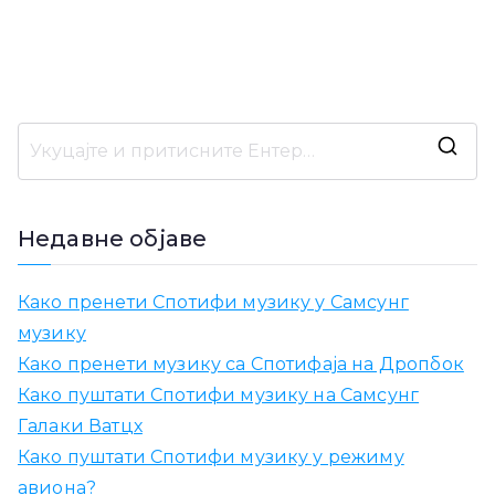
Т
р
а
Недавне објаве
ж
и
Како пренети Спотифи музику у Самсунг
т
музику
и
Како пренети музику са Спотифаја на Дропбок
:
Како пуштати Спотифи музику на Самсунг
Галаки Ватцх
Како пуштати Спотифи музику у режиму
авиона?