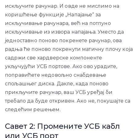
искључите рачунар. И овде не мислимо на
коришћење функције „Напајање“ за
искључивање рачунара, већ на потпуно
искључивање из извора напајања. Уместо да
једноставно поново покренете рачунар, ова
радња ће поново покренути матичну плочу која
садржи све хардверске компоненте
укључујући УСБ портове. Ако ово урадите,
поправићете недовољно снабдевање
спољашњег диска. Дакле, када поново
прикључите рачунар, ваш УСБ уређај би
требало да буде откривен. Ако не, покушајте са
следећим решењем.
Савет 2: Промените УСБ кабл
или УСБ порт