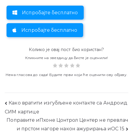
Испробајте бесплатно
Испробајте бесплатно
Колико је овај пост био користан?
Кликните на звездицу да бисте је оценили!
Нема гласова до сада! Будите први који ће оценити ову објаву.
Пост
Како вратити изгубљене контакте са Андроид
СИМ картице
навигатион
Поправите иПхоне Цонтрол Центер не превлач
и прстом нагоре након ажурирања иОС 15