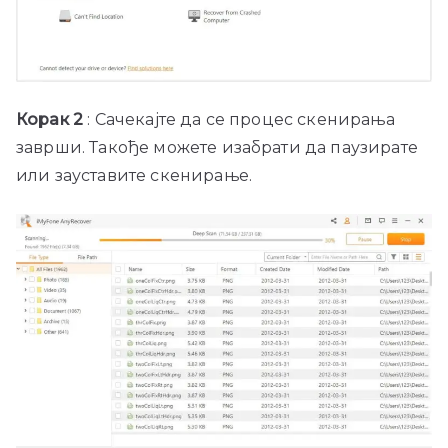
Корак 2
: Сачекајте да се процес скенирања
заврши. Такође можете изабрати да паузирате
или зауставите скенирање.