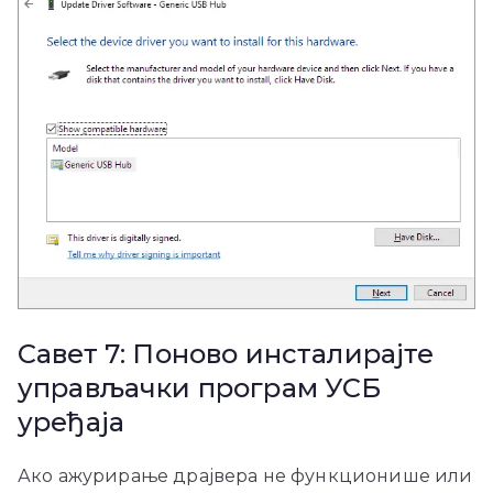
Савет 7: Поново инсталирајте
управљачки програм УСБ
уређаја
Ако ажурирање драјвера не функционише или