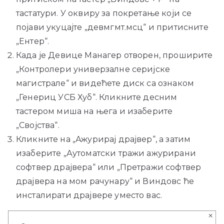
тастатури. У оквиру за покретање који се
појави укуцајте „девмгмт.мсц“ и притисните
„Ентер“.
Када је Девице Манагер отворен, проширите
„Контролери универзалне серијске
магистрале“ и видећете диск са ознаком
„Генериц УСБ Хуб“. Кликните десним
тастером миша на њега и изаберите
„Својства“.
Кликните на „Ажурирај драјвер“, а затим
изаберите „Аутоматски тражи ажурирани
софтвер драјвера“ или „Претражи софтвер
драјвера на мом рачунару“ и Виндовс ће
инсталирати драјвере уместо вас.