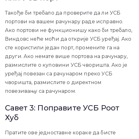
Такође би требало да проверите да ли УСБ
портови на вашем рачунару раде исправно.
Ако портови не функционишу како би требало,
Виндовс неће моћи да открије УСБ уређај. Ако
сте користили један порт, промените га на
други. Ако немате више портова на рачунару,
размислите о куповини УСБ чворишта. Ако је
уређај повезан са рачунаром преко УСБ
чворишта, размислите о директном
повезивању са рачунаром.
Савет 3: Поправите УСБ Роот
Хуб
Пратите ове једноставне кораке да бисте