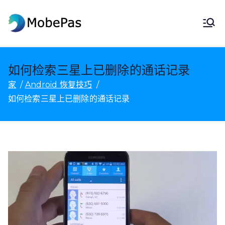
跳
至
莫贝帕斯
MobePas 位置更改器、Android 数
内
据恢复和移动传输
容
如何检索三星上已删除的通话记录
家
Android 恢复技巧
如何检索三星上已删除的通话记录