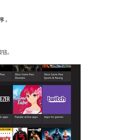
序
。
 按钮。