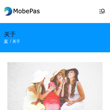
莫贝帕斯
MobePas位置更改器、安卓数据恢
复和手机传输
关于
家
关于