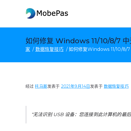
跳
至
莫贝帕斯
MobePas 位置更改器、An
内
容
如何修复 Windows 11/10/8/7
家
数据恢复技巧
如何修复Windows 11/10/
经过
托马斯
发表于
2021年9月14日
发表于
数据恢复技巧
“无法识别 USB 设备：您连接到此计算机的最后一