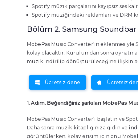
Spotify müzik parçalarını kayıpsız ses kali
Spotify müziğindeki reklamları ve DRM kor
Bölüm 2. Samsung Soundbar içi
MobePas Music Converter'ın eklenmesiyle S
kolay olacaktır. Kurulumdan sonra oynatma
müzik indirilip dönüştürüleceğine ilişkin a
Ücretsiz dene
Ücretsiz de
1. Adım. Beğendiğiniz şarkıları MobePas Mus
MobePas Music Converter'ı başlatın ve Spotif
Daha sonra müzik kitaplığınıza gidin ve indi
görüntülerken, kolay erişim için onu Mob