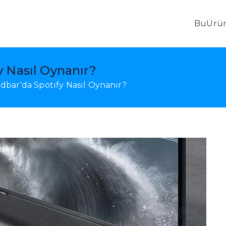
Bu
Ürün
i, Android Veri Kurtarma ve Mobil Aktarım
 Nasıl Oynanır?
bar'da Spotify Nasıl Oynanır?