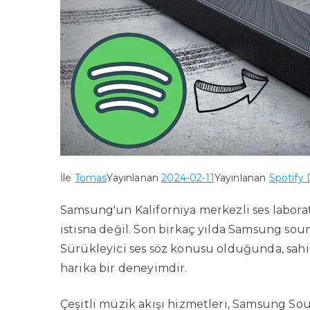
İle
Tomas
Yayınlanan
2024-02-11
Yayınlanan
Spotify
Samsung'un Kaliforniya merkezli ses labora
istisna değil. Son birkaç yılda Samsung soun
Sürükleyici ses söz konusu olduğunda, sahi
harika bir deneyimdir.
Çeşitli müzik akışı hizmetleri, Samsung S