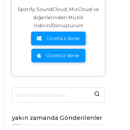
Spotify, SoundCloud, MixCloud ve
diğerlerinden Müzik
İndirin/Dönüştürün!
Ücretsiz dene
Ücretsiz dene
A
r
a
yakın zamanda Gönderilenler
m