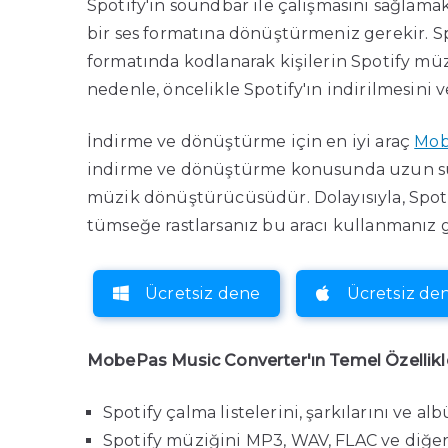
Spotify'ın soundbar ile çalışmasını sağlamak
bir ses formatına dönüştürmeniz gerekir. S
formatında kodlanarak kişilerin Spotify mü
nedenle, öncelikle Spotify'ın indirilmesini
İndirme ve dönüştürme için en iyi araç
Mob
indirme ve dönüştürme konusunda uzun süre
müzik dönüştürücüsüdür. Dolayısıyla, Spoti
tümseğe rastlarsanız bu aracı kullanmanız 
Ücretsiz dene
Ücretsiz de
MobePas Music Converter'ın Temel Özellikl
Spotify çalma listelerini, şarkılarını ve a
Spotify müziğini MP3, WAV, FLAC ve diğe