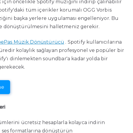
 için öncelikle Spotify müziğini indirip çalınabilir
potify'daki tüm içerikler korumalı OGG Vorbis
ziğini başka yerlere uygulaması engelleniyor. Bu
 ve dönüştürülmesini halletmeniz gerekir.
ePas Müzik Dönüştürücü
. Spotify kullanıcılarına
dir kolaylık sağlayan profesyonel ve popüler bir
fy'ı dinlemekten soundbar'a kadar yolda bir
gerekecek.
ne
eri
lbümlerini ücretsiz hesaplarla kolayca indirin
r ses formatlarına dönüştürün