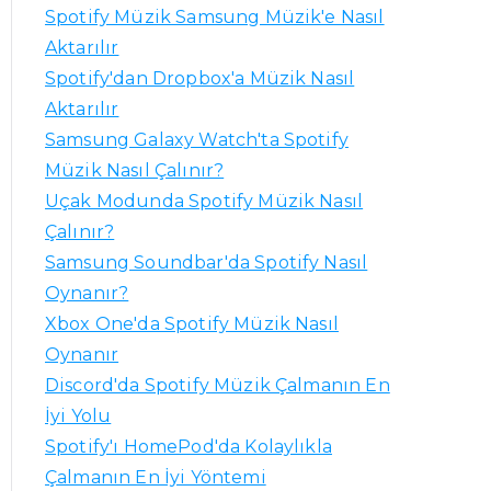
a
Spotify Müzik Samsung Müzik'e Nasıl
k
Aktarılır
:
Spotify'dan Dropbox'a Müzik Nasıl
Aktarılır
Samsung Galaxy Watch'ta Spotify
Müzik Nasıl Çalınır?
Uçak Modunda Spotify Müzik Nasıl
Çalınır?
Samsung Soundbar'da Spotify Nasıl
Oynanır?
Xbox One'da Spotify Müzik Nasıl
Oynanır
Discord'da Spotify Müzik Çalmanın En
İyi Yolu
Spotify'ı HomePod'da Kolaylıkla
Çalmanın En İyi Yöntemi