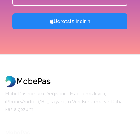
Ücretsiz indirin
MobePas Konum Değiştirici, Mac Temizleyici,
iPhone/Android/Bilgisayar için Veri Kurtarma ve Daha
Fazla çözüm.
MobePas