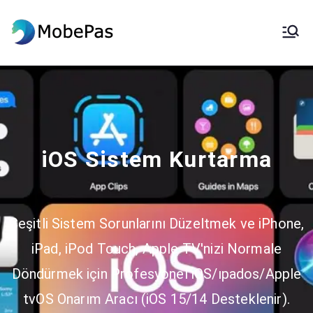
MobePas
MobePas Konum Değiştirici,
Android Veri Kurtarma ve Mobil
Aktarım
iOS Sistem Kurtarma
Çeşitli Sistem Sorunlarını Düzeltmek ve iPhone,
iPad, iPod Touch, Apple TV'nizi Normale
Döndürmek için Profesyonel iOS/ıpados/Apple
tvOS Onarım Aracı (iOS 15/14 Desteklenir).