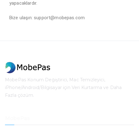
yapacaklardır.
Bize ulaşın: support@mobepas.com
MobePas Konum Değiştirici, Mac Temizleyici,
iPhone/Android/Bilgisayar için Veri Kurtarma ve Daha
Fazla çözüm.
MobePas
Konum Değiştirici