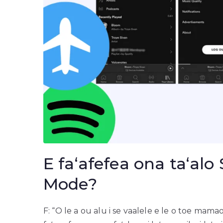
E faʻafefea ona taʻalo 
Mode?
F: “O le a ou alu i se vaalele e le o toe ma