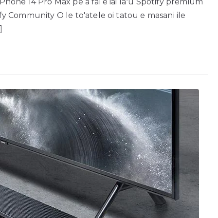
 iPhone 14 Pro Max pe a fai e iai laʻu Spotify premium
tify Community O le to'atele oi tatou e masani ile
]