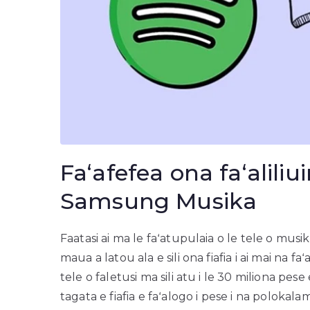
Faʻafefea ona faʻaliliu
Samsung Musika
Faatasi ai ma le faʻatupulaia o le tele o mus
maua a latou ala e sili ona fiafia i ai mai na fa
tele o faletusi ma sili atu i le 30 miliona pese 
tagata e fiafia e faʻalogo i pese i na polokalam