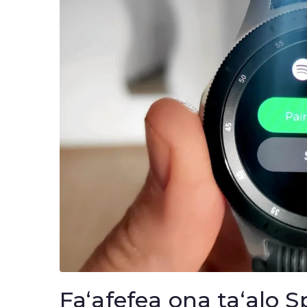
Faʻafefea ona taʻalo 