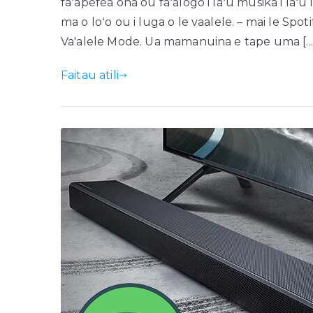
faʻapefea ona ou faʻalogo i laʻu musika i laʻu
ma o loʻo ou i luga o le vaalele. – mai le Spo
Va'alele Mode. Ua mamanuina e tape uma [...
Faitau atili