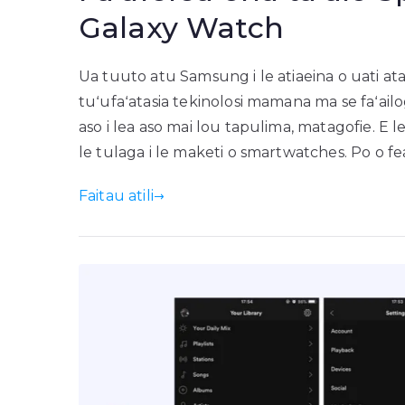
Galaxy Watch
Ua tuuto atu Samsung i le atiaeina o uati at
tuʻufaʻatasia tekinolosi mamana ma se faʻailog
aso i lea aso mai lou tapulima, matagofie. E l
le tulaga i le maketi o smartwatches. Po o fea 
Faitau atili