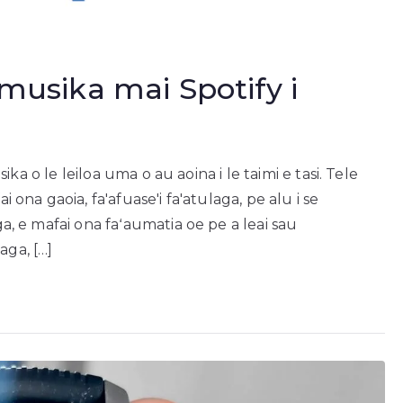
u musika mai Spotify i
usika o le leiloa uma o au aoina i le taimi e tasi. Tele
i ona gaoia, fa'afuase'i fa'atulaga, pe alu i se
aga, e mafai ona faʻaumatia oe pe a leai sau
aga, […]