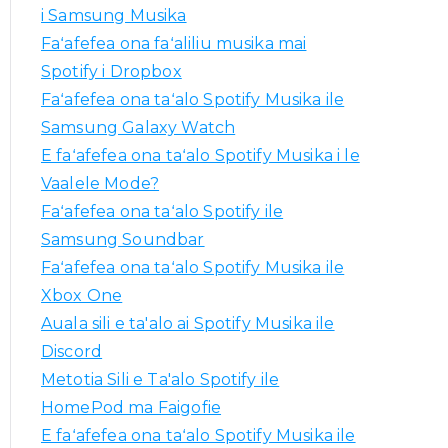
m
i Samsung Musika
o
Faʻafefea ona faʻaliliu musika mai
:
Spotify i Dropbox
Faʻafefea ona taʻalo Spotify Musika ile
Samsung Galaxy Watch
E faʻafefea ona taʻalo Spotify Musika i le
Vaalele Mode?
Faʻafefea ona taʻalo Spotify ile
Samsung Soundbar
Faʻafefea ona taʻalo Spotify Musika ile
Xbox One
Auala sili e ta'alo ai Spotify Musika ile
Discord
Metotia Sili e Ta'alo Spotify ile
HomePod ma Faigofie
E faʻafefea ona taʻalo Spotify Musika ile