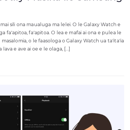
amai sili ona maualuga ma lelei. O le Galaxy Watch e
a faʻapitoa, faʻapitoa. O lea e mafai ai ona e pulea le
e masalomia, o le faasologa o Galaxy Watch ua taʻitaʻia
lava e ave ai oe e le olaga, […]