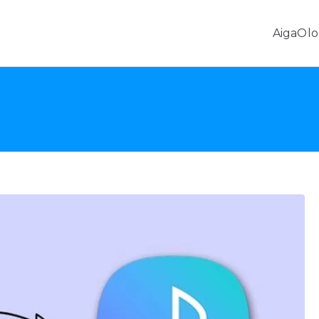
Aiga
Olo
Fa'aleleia o Fa'amatalaga Android & Fa'aliliuga Fe'avea