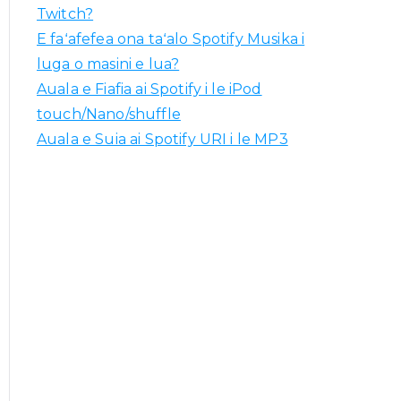
Twitch?
E faʻafefea ona taʻalo Spotify Musika i
luga o masini e lua?
Auala e Fiafia ai Spotify i le iPod
touch/Nano/shuffle
Auala e Suia ai Spotify URI i le MP3