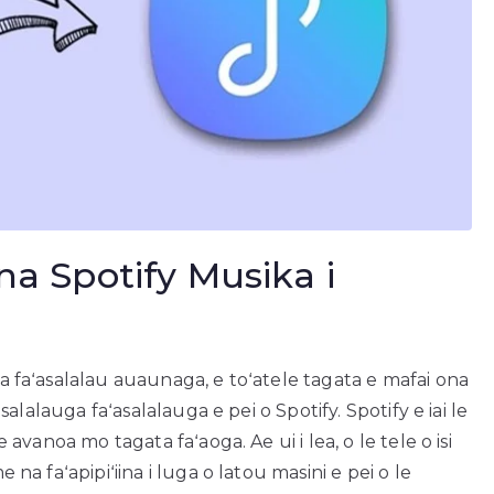
ina Spotify Musika i
ika faʻasalalau auaunaga, e toʻatele tagata e mafai ona
ʻasalalauga faʻasalalauga e pei o Spotify. Spotify e iai le
e avanoa mo tagata faʻaoga. Ae ui i lea, o le tele o isi
e na faʻapipiʻiina i luga o latou masini e pei o le