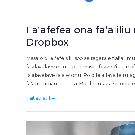
Faʻafefea ona faʻalili
Dropbox
Masalo o le fefe sili i soo se tagata e fiafia i m
fa'alavelave e tutupu i masini feavea'i - e mafa
fa'alavelave fa'aletonu. Po o le a lava le tul
faʻamaumauga aoga. Ma i le tulaga sili ona le
Faitau atili