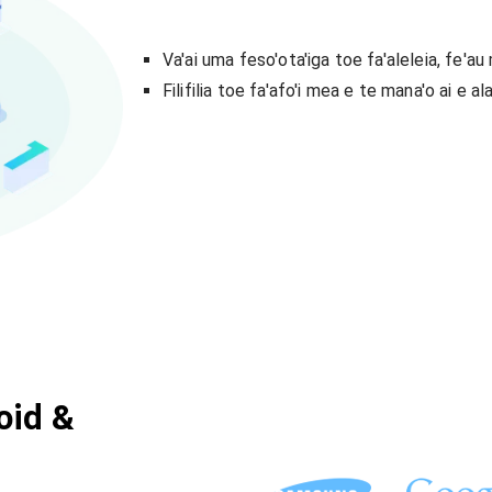
Va'ai uma feso'ota'iga toe fa'aleleia, fe'au m
Filifilia toe fa'afo'i mea e te mana'o ai e ala i
oid &