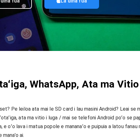
'uina fua
La'uina fua
ʻiga, WhatsApp, Ata ma Vitio 
set? Pe leiloa ata mai le SD card i lau masini Android? Leai s
taʻiga, ata ma vitio i luga / mai se telefoni Android poʻo se pap
 e oʻo lava i matua popole e mananaʻo e puipuia a latou fanau ma
e mana'o ai.