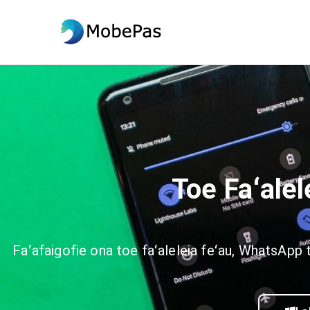
MobePas
MobePas Suia Nofoaga, Toe 
Toe Faʻale
Faʻafaigofie ona toe faʻaleleia feʻau, WhatsApp t