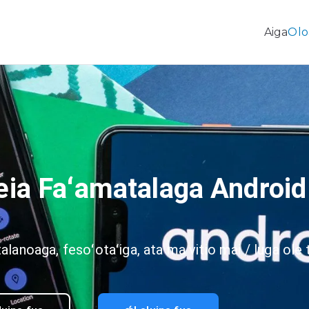
Aiga
Olo
Fa'aleleia o Fa'amatalaga Android & Fa'aliliuga Fe'avea
leia Faʻamatalaga Android
alanoaga, fesoʻotaʻiga, ata ma vitio mai / luga ole 