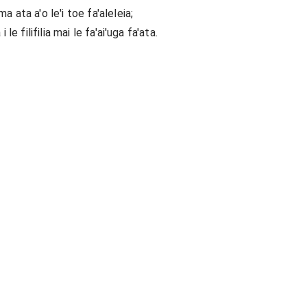
a ata a'o le'i toe fa'aleleia;
 le filifilia mai le fa'ai'uga fa'ata.