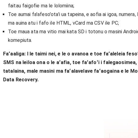
faitau faigofie ma le lolomiina;
Toe aumai fa'afeso'ota'i ua tapeina, e aofia ai igoa, numera, 
ma auina atu i fafo ile HTML, vCard ma CSV ile PC;
Toe maua ata ma vitio mai kata SD i totonu o masini Android
komepiuta.
Faʻaaliga: I le taimi nei, e le o avanoa e toe faʻaleleia fes
SMS na leiloa ona o le aʻafia, toe faʻafoʻi i falegaosimea,
tatalaina, male masini ma faʻalavelave faʻaogaina e le 
Data Recovery.