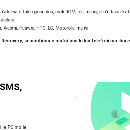
faʻaleleia o fale gaosi oloa, moli ROM, aʻa, ma isi, e oʻo lava i k
aaleleia
, Xiaomi, Huawei, HTC, LG, Motorola, ma isi
Recovery, ia mautinoa e mafai ona ki lau telefoni ma iloa 
 SMS,
o
 i le PC mo le