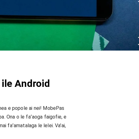
ile Android
e mea e popole ai nei! MobePas
a. Ona o le faʻaoga faigofie, e
i faʻamatalaga le lelei. Va'ai,