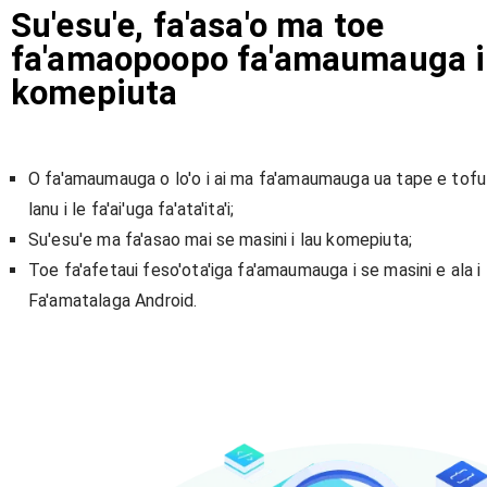
Su'esu'e, fa'asa'o ma toe
fa'amaopoopo fa'amaumauga i
komepiuta
O fa'amaumauga o lo'o i ai ma fa'amaumauga ua tape e tofu
lanu i le fa'ai'uga fa'ata'ita'i;
Su'esu'e ma fa'asao mai se masini i lau komepiuta;
Toe fa'afetaui feso'ota'iga fa'amaumauga i se masini e ala i l
Fa'amatalaga Android.