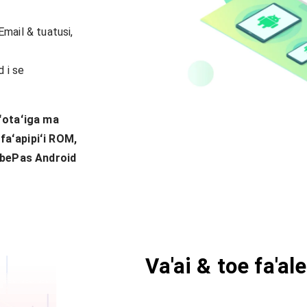
Email & tuatusi,
 i se
oʻotaʻiga ma
 faʻapipiʻi ROM,
MobePas Android
Va'ai & toe fa'alel