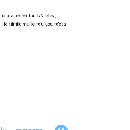
a ata a'o le'i toe fa'aleleia;
 le filifilia mai le fa'ai'uga fa'ata.