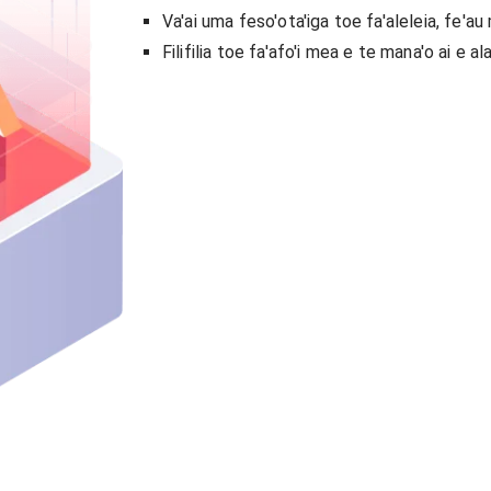
Va'ai uma feso'ota'iga toe fa'aleleia, fe'au m
Filifilia toe fa'afo'i mea e te mana'o ai e ala i