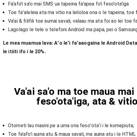
Fa'afo'i sa'o mai SMS ua tapeina fa'apea fo'i feso'ota'iga
Toe faʻaleleia ata ma vitio na leiloloa ona o le tapeina, toe 
Va'ai & filifili toe aumai savali, valaau ma ata foi ao lei toe f
Lagolago le tele o telefoni Android ma papa, pei o Samsung
Le mea muamua lava: Aʻo leʻi faʻaaogaina le Android Data 
le itiiti ifo i le 20%.
Va'ai sa'o ma toe maua mai
feso'ota'iga, ata & viti
Otometi lau masini pe a uma ona fesoʻotaʻi i le komepiuta;
Toe fa'afo'i auina atu & maua savali, ma auina atu i le HTML