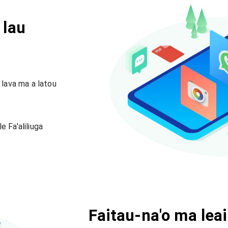
 lau
 lava ma a latou
e Fa'aliliuga
Faitau-na'o ma lea