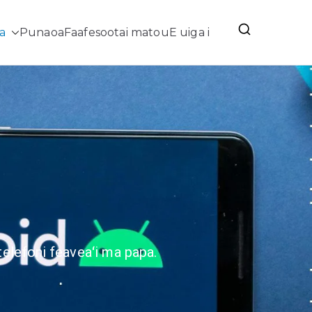
a
Punaoa
Faafesootai matou
E uiga i
'i
telefoni feaveaʻi ma papa.