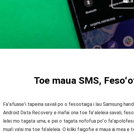
La
Toe maua SMS, Fesoʻota
Faʻafuaseʻi tapeina savali po o fesootaiga i lau Samsung hand
Android Data Recovery e mafai ona toe faʻaleleia savali, fesoʻo
lelei mo tagata uma, e pei o tagata nofofua poʻo faʻapolofesa,
mua'i va'ai ma toe fa'aleleia. O kiliki faigofie e maua ai mea e t