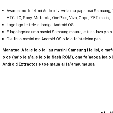
Avanoa mo telefoni Android vevela ma papa mai Samsung, 
HTC, LG, Sony, Motorola, OnePlus, Vivo, Oppo, ZET, ma isi;
Lagolago le tele o lomiga Android OS;
E lagolagoina uma masini Samsung maua'a, e tusa lava po o 
Ole lisi o masini ma Android OS o loʻo faʻateleina pea.
Manatua: Afai e le o iai lau masini Samsung i le lisi, e mafa
o oe (naʻo le aʻa, e le o le flash ROM), ona faʻaaoga lea o
Android Extractor e toe maua ai faʻamaumauga.