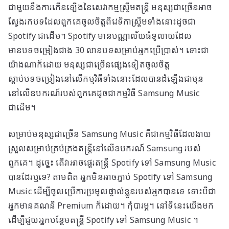
ជាមួយនឹងការកើនឡើងនៃសេវាកម្មស្ទ្រីមតន្ត្រី មនុស្សជាច្រើនអាច
ស្វែងរកបទដែលពួកគេចូលចិត្តពីវេទិកាស្ទ្រីមទាំងនោះដូចជា
Spotify ជាដើម។ Spotify មានបណ្ណាល័យធំទូលាយដែល
មានបទចម្រៀងជាង 30 លានបទសម្រាប់អ្នកប្រើប្រាស់។ ទោះជា
យ៉ាងណាក៏ដោយ មនុស្សជាច្រើនផ្សេងទៀតចូលចិត្ត
ស្តាប់បទចម្រៀងនៅលើកម្មវិធីទាំងនោះដែលបានដំឡើងជាមុន
នៅលើឧបករណ៍របស់ពួកគេដូចជាកម្មវិធី Samsung Music
ជាដើម។
សម្រាប់មនុស្សជាច្រើន Samsung Music គឺជាកម្មវិធីដែលងាយ
ស្រួលសម្រាប់គ្រប់គ្រងតន្ត្រីនៅលើឧបករណ៍ Samsung របស់
ពួកគេ។ ដូច្នេះ តើ​វា​អាច​ផ្ទេរ​តន្ត្រី Spotify ទៅ Samsung Music
បាន​ដែរ​ឬ​ទេ? តាមពិត អ្នកមិនអាចភ្ជាប់ Spotify ទៅ Samsung
Music ដើម្បីចូលប្រើការប្រមូលផ្ទាល់ខ្លួនរបស់អ្នកបានទេ ទោះបីជា
អ្នកមានគណនី Premium ក៏ដោយ។ កុំបារម្ភ។ នៅទីនេះយើងមក
ដើម្បីជួយអ្នកបន្ថែមតន្ត្រី Spotify ទៅ Samsung Music ។