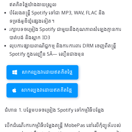
ឥតគិតថ្លៃយ៉ាងងាយស្រួល
បំលែងតន្ត្រី Spotify ទៅជា MP3, WAV, FLAC និង
ទម្រង់អូឌីយ៉ូផ្សេងទៀត។
រក្សា​បទ​ចម្រៀង Spotify ជាមួយ​នឹង​គុណភាព​សំឡេង​គ្មាន​ការ​
បាត់បង់ និង​ស្លាក ID3
លុបការផ្សាយពាណិជ្ជកម្ម និងការការពារ DRM ចេញពីតន្ត្រី
Spotify ក្នុងល្បឿន 5Ã— លឿនជាងមុន
សាកល្បងវាដោយឥតគិតថ្លៃ
សាកល្បងវាដោយឥតគិតថ្លៃ
ជំហាន 1. បន្ថែមបទចម្រៀង Spotify ទៅកម្មវិធីបម្លែង
បើកដំណើរការកម្មវិធីបម្លែងតន្ត្រី MobePas នៅលើកុំព្យូទ័ររបស់