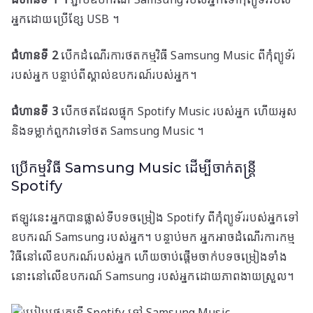
ជំហានទី 1 ។
ភ្ជាប់ឧបករណ៍ Samsung របស់អ្នកទៅកុំព្យូទ័ររបស់
អ្នកដោយប្រើខ្សែ USB ។
ជំហានទី 2
បើកដំណើរការថតកម្មវិធី Samsung Music ពីកុំព្យូទ័រ
របស់អ្នក បន្ទាប់ពីស្គាល់ឧបករណ៍របស់អ្នក។
ជំហានទី 3
បើកថតដែលផ្ទុក Spotify Music របស់អ្នក ហើយអូស
និងទម្លាក់ពួកវាទៅថត Samsung Music ។
ប្រើកម្មវិធី Samsung Music ដើម្បីចាក់តន្ត្រី
Spotify
ឥឡូវ​នេះ​អ្នក​បាន​ផ្លាស់ទី​បទ​ចម្រៀង Spotify ពី​កុំព្យូទ័រ​របស់​អ្នក​ទៅ​
ឧបករណ៍ Samsung របស់​អ្នក​។ បន្ទាប់មក អ្នកអាចដំណើរការកម្ម
វិធីនៅលើឧបករណ៍របស់អ្នក ហើយចាប់ផ្តើមចាក់បទចម្រៀងទាំង
នោះនៅលើឧបករណ៍ Samsung របស់អ្នកដោយភាពងាយស្រួល។