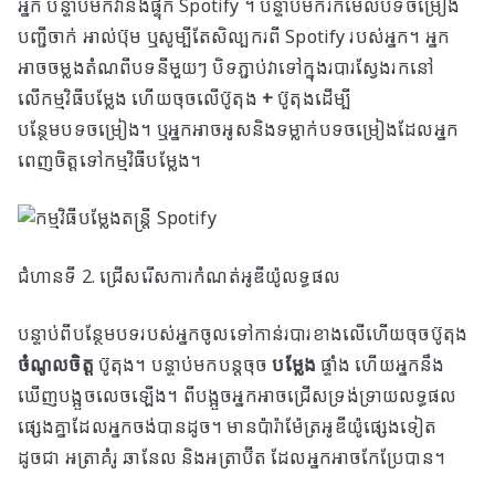
អ្នក បន្ទាប់មកវានឹងផ្ទុក Spotify ។ បន្ទាប់មករកមើលបទចម្រៀង
បញ្ជីចាក់ អាល់ប៊ុម ឬសូម្បីតែសិល្បករពី Spotify របស់អ្នក។ អ្នក
អាចចម្លងតំណពីបទនីមួយៗ បិទភ្ជាប់វាទៅក្នុងរបារស្វែងរកនៅ
លើកម្មវិធីបម្លែង ហើយចុចលើប៊ូតុង
+
ប៊ូតុងដើម្បី
បន្ថែមបទចម្រៀង។ ឬ​អ្នក​អាច​អូស​និង​ទម្លាក់​បទ​ចម្រៀង​ដែល​អ្នក​
ពេញ​ចិត្ត​ទៅ​កម្មវិធី​បម្លែង​។
ជំហានទី 2. ជ្រើសរើសការកំណត់អូឌីយ៉ូលទ្ធផល
បន្ទាប់​ពី​បន្ថែម​បទ​របស់​អ្នក​ចូល​ទៅ​កាន់​របារ​ខាង​លើ​ហើយ​ចុច​ប៊ូតុង
ចំណូលចិត្ត
ប៊ូតុង។ បន្ទាប់មកបន្តចុច
បម្លែង
ផ្ទាំង ហើយអ្នកនឹង
ឃើញបង្អួចលេចឡើង។ ពី​បង្អួច​អ្នក​អាច​ជ្រើស​ទ្រង់ទ្រាយ​លទ្ធផល​
ផ្សេង​គ្នា​ដែល​អ្នក​ចង់​បាន​ដូច​។ មានប៉ារ៉ាម៉ែត្រអូឌីយ៉ូផ្សេងទៀត
ដូចជា អត្រាគំរូ ឆានែល និងអត្រាប៊ីត ដែលអ្នកអាចកែប្រែបាន។