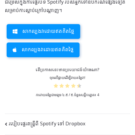
ជម្រើសក្នុងការផ្ទេរបទ Spotify របស់អ្នកទៅឧបករណ៍ផ្សេងទៀត
សម្រាប់ការស្តាប់ក្រៅបណ្តាញ។
សាកល្បងវាដោយឥតគិតថ្លៃ
សាកល្បងវាដោយឥតគិតថ្លៃ
តើ​ប្រកាស​នេះ​មាន​ប្រយោជន៍​យ៉ាង​ណា?
ចុចលើផ្កាយដើម្បីវាយតម្លៃវា!
ការវាយតម្លៃជាមធ្យម
៤.៥
/ ៥.ចំនួនសន្លឹកឆ្នោត៖
4
ការ
របៀបផ្ទេរតន្ត្រីពី Spotify ទៅ Dropbox