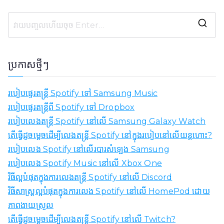
ស្
វែ
ង
ប្រកាសថ្មីៗ
រ
ក
របៀបផ្ទេរតន្ត្រី Spotify ទៅ Samsung Music
:
របៀបផ្ទេរតន្ត្រីពី Spotify ទៅ Dropbox
របៀបលេងតន្ត្រី Spotify នៅលើ Samsung Galaxy Watch
តើធ្វើដូចម្តេចដើម្បីលេងតន្ត្រី Spotify នៅក្នុងរបៀបនៅលើយន្តហោះ?
របៀបលេង Spotify នៅលើរបារសំឡេង Samsung
របៀបលេង Spotify Music នៅលើ Xbox One
វិធីល្អបំផុតក្នុងការលេងតន្ត្រី Spotify នៅលើ Discord
វិធីសាស្រ្តល្អបំផុតក្នុងការលេង Spotify នៅលើ HomePod ដោយ
ភាពងាយស្រួល
តើធ្វើដូចម្តេចដើម្បីលេងតន្ត្រី Spotify នៅលើ Twitch?