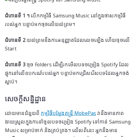
ជំហានទី 1 ។
បើកកម្មវិធី Samsung Music នៅក្នុងថាសកម្មវិធី
របស់អ្នក បន្ទាប់មកចុចលើយល់ព្រម។
ជំហានទី 2
យល់ព្រមនឹងការអនុញ្ញាតដែលលេចឡើង ហើយចុចលើ
Start
ជំហានទី 3
ចុច Folders ដើម្បីរកមើលបទចម្រៀង Spotify ដែល
ផ្ទុកនៅលើឧបករណ៍របស់អ្នក បន្ទាប់មកជ្រើសរើសបទដែលអ្នកចង់
ស្តាប់។
សេចក្តីសន្និដ្ឋាន
ដោយមានជំនួយពី
កម្មវិធីបម្លែងតន្ត្រី MobePas
វានឹងមានភាព
ងាយស្រួលក្នុងការនាំចូលបទចម្រៀង Spotify ទៅកាន់ Samsung
Music សម្រាប់ចាក់ និងគ្រប់គ្រង។ លើសពីនេះ អ្នកនឹងមាន