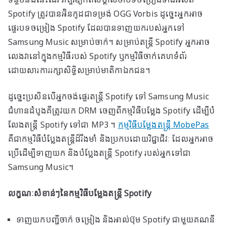
ទន្ទឹមនឹងនេះដែរ វាគួរឱ្យកត់សម្គាល់ថាបទចម្រៀងទាំងអស់ពី
Spotify ត្រូវបានអ៊ិនកូដជាទម្រង់ OGG Vorbis ដូច្នេះអ្នកអាច
ផ្ទេរបទចម្រៀង Spotify ដែលបានទាញយករបស់អ្នកទៅ
Samsung Music សម្រាប់ចាក់។ សម្រាប់តន្ត្រី Spotify អ្នកអាច
លេងវានៅក្នុងកម្មវិធីរបស់ Spotify ឬកម្មវិធីចាក់គេហទំព័រ
ដោយសារការរក្សាសិទ្ធិសម្រាប់មាតិកាឯកជន។
ដូច្នេះប្រសិនបើអ្នកចង់ផ្ទេរតន្ត្រី Spotify ទៅ Samsung Music
ជំហានដំបូងគឺត្រូវយក DRM ចេញពីកម្មវិធីបម្លែង Spotify ដើម្បីបំ
លែងតន្ត្រី Spotify ទៅជា MP3 ។
កម្មវិធីបម្លែងតន្ត្រី MobePas
គឺជាកម្មវិធីបំប្លែងតន្ត្រីដ៏រឹងមាំ និងប្រកបដោយវិជ្ជាជីវៈ ដែលអ្នកអាច
ប្រើដើម្បីទាញយក និងបំប្លែងតន្ត្រី Spotify របស់អ្នកទៅជា
Samsung Music។
លក្ខណៈសំខាន់ៗនៃកម្មវិធីបម្លែងតន្ត្រី Spotify
ទាញយកបញ្ជីចាក់ ចម្រៀង និងអាល់ប៊ុម Spotify ជាមួយគណនី