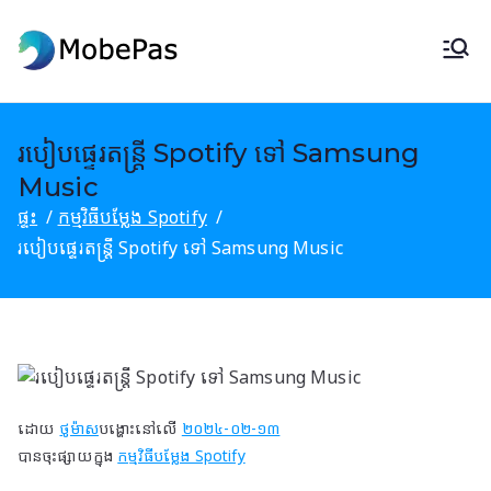
រំលង
ទៅ
ម៉ូប៊ីប៉ាស
កម្មវិធីផ្លាស់ប្តូរទីតាំង MobePas,
មាតិកា
Android Data Recovery & Mobile
Transfer
របៀបផ្ទេរតន្ត្រី Spotify ទៅ Samsung
Music
ផ្ទះ
កម្មវិធីបម្លែង Spotify
របៀបផ្ទេរតន្ត្រី Spotify ទៅ Samsung Music
ដោយ
ថូម៉ាស
បង្ហោះនៅលើ
២០២៤-០២-១៣
បានចុះផ្សាយក្នុង
កម្មវិធីបម្លែង Spotify