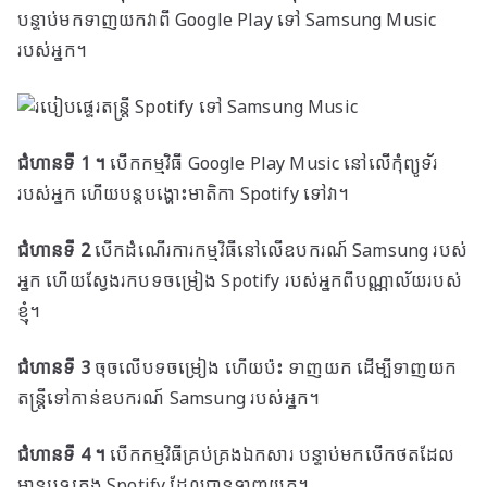
បន្ទាប់មកទាញយកវាពី Google Play ទៅ Samsung Music
របស់អ្នក។
ជំហានទី 1 ។
បើកកម្មវិធី Google Play Music នៅលើកុំព្យូទ័រ
របស់អ្នក ហើយបន្តបង្ហោះមាតិកា Spotify ទៅវា។
ជំហានទី 2
បើកដំណើរការកម្មវិធីនៅលើឧបករណ៍ Samsung របស់
អ្នក ហើយស្វែងរកបទចម្រៀង Spotify របស់អ្នកពីបណ្ណាល័យរបស់
ខ្ញុំ។
ជំហានទី 3
ចុច​លើ​បទ​ចម្រៀង ហើយ​ប៉ះ ទាញ​យក ដើម្បី​ទាញ​យក​
តន្ត្រី​ទៅ​កាន់​ឧបករណ៍ Samsung របស់​អ្នក។
ជំហានទី 4 ។
បើកកម្មវិធីគ្រប់គ្រងឯកសារ បន្ទាប់មកបើកថតដែល
មានបទភ្លេង Spotify ដែលបានទាញយក។