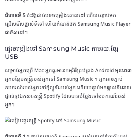
ជំហានទី 5
ប៉ះឱ្យជាប់បទចម្រៀងគោលដៅ ហើយបន្ទាប់មក
ជ្រើសរើសផ្លាស់ទីទៅ ហើយកំណត់ថត Samsung Music Player
ជាទិសដៅ។
ផ្ទេរ​ចម្រៀង​ទៅ Samsung Music តាម​រយៈ​ខ្សែ
USB
សម្រាប់​អ្នក​ប្រើ Mac អ្នក​គួរ​មាន​កម្មវិធី​គ្រប់គ្រង Android មុន​ពេល​
អ្នក​បន្ថែម​តន្ត្រី​របស់​អ្នក​ទៅ Samsung Music ។ អ្នកអាចភ្ជាប់
ឧបករណ៍របស់អ្នកទៅកុំព្យូទ័ររបស់អ្នក ហើយបន្ទាប់មកផ្លាស់ទីដោយ
ផ្ទាល់នូវឯកសារតន្ត្រី Spotify ដែលបានបំប្លែងទៅឧបករណ៍របស់
អ្នក។