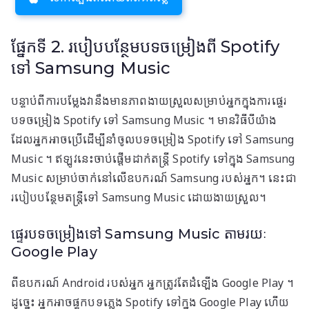
ផ្នែកទី 2. របៀបបន្ថែមបទចម្រៀងពី Spotify
ទៅ Samsung Music
បន្ទាប់​ពី​ការ​បម្លែង​វា​នឹង​មាន​ភាព​ងាយ​ស្រួល​សម្រាប់​អ្នក​ក្នុង​ការ​ផ្ទេរ​
បទ​ចម្រៀង Spotify ទៅ Samsung Music ។ មានវិធីបីយ៉ាង
ដែលអ្នកអាចប្រើដើម្បីនាំចូលបទចម្រៀង Spotify ទៅ Samsung
Music ។ ឥឡូវនេះចាប់ផ្តើមដាក់តន្ត្រី Spotify ទៅក្នុង Samsung
Music សម្រាប់ចាក់នៅលើឧបករណ៍ Samsung របស់អ្នក។ នេះជា
របៀបបន្ថែមតន្ត្រីទៅ Samsung Music ដោយងាយស្រួល។
ផ្ទេរបទចម្រៀងទៅ Samsung Music តាមរយៈ
Google Play
ពីឧបករណ៍ Android របស់អ្នក អ្នកត្រូវតែដំឡើង Google Play ។
ដូច្នេះ អ្នកអាចផ្ទុកបទភ្លេង Spotify ទៅក្នុង Google Play ហើយ