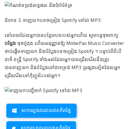
ជំហាន 3. ទាញយកបទចម្រៀង Spotify ទៅជា MP3
នៅពេលដែលអ្នកបានបន្ថែមបទរបស់អ្នកហើយ សូមបន្តចុចពាក្យ
បម្លែង
ចុចប៊ូតុង ហើយអនុញ្ញាតឱ្យ MobePas Music Converter
ចាប់ផ្តើមទាញយក និងបំប្លែងបទចម្រៀង Spotify ។ បន្ទាប់ពីពីរបី
នាទី តន្ត្រី Spotify ទាំងអស់ដែលអ្នកបានជ្រើសរើសនឹងត្រូវ
បានទាញយក និងបំប្លែងទៅជាទម្រង់ MP3 ឬផ្សេងទៀតដែលអ្នក
ជ្រើសរើសទៅកុំព្យូទ័ររបស់អ្នក។
សាកល្បងវាដោយឥតគិតថ្លៃ
សាកល្បងវាដោយឥតគិតថ្លៃ