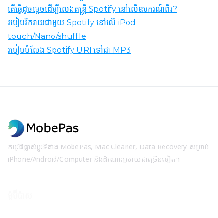
តើធ្វើដូចម្តេចដើម្បីលេងតន្ត្រី Spotify នៅលើឧបករណ៍ពីរ?
របៀបរីករាយជាមួយ Spotify នៅលើ iPod
touch/Nano/shuffle
របៀបបំលែង Spotify URI ទៅជា MP3
កម្មវិធីផ្លាស់ប្តូរទីតាំង MobePas, Mac Cleaner, Data Recovery សម្រាប់
iPhone/Android/Computer និងដំណោះស្រាយជាច្រើនទៀត។
ម៉ូប៊ីប៉ាស