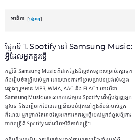
មាតិកា
បង្ហាញ
ផ្នែកទី 1. Spotify ទៅ Samsung Music:
អ្វីដែលអ្នកគួរធ្វើ
កម្មវិធី Samsung Music គឺជាកន្លែងដ៏ល្អឥតខ្ចោះសម្រាប់រក្សាទុក
និងរៀបចំតន្ត្រីរបស់អ្នក ដោយមានការគាំទ្រសម្រាប់ទម្រង់សំឡេង
ផ្សេងៗ រួមមាន MP3, WMA, AAC និង FLAC។ ទោះបីជា
Samsung Music បានសហការជាមួយ Spotify ដើម្បីបង្ហាញអ្នក
នូវបទ និងបញ្ជីចាក់ដែលពេញនិយមបំផុតនៅក្នុងតំបន់របស់អ្នក
ក៏ដោយ អ្នកគ្រាន់តែអាចស្វែងរកការកកស្ទះថ្មីរបស់អ្នកជំនួសឱ្យការ
ចាក់តន្ត្រីពី Spotify នៅលើកម្មវិធីចាក់តន្ត្រី។