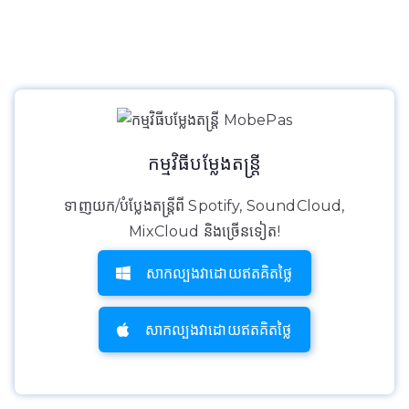
កម្មវិធីបម្លែងតន្ត្រី
ទាញយក/បំប្លែងតន្ត្រីពី Spotify, SoundCloud,
MixCloud និងច្រើនទៀត!
សាកល្បងវាដោយឥតគិតថ្លៃ
សាកល្បងវាដោយឥតគិតថ្លៃ