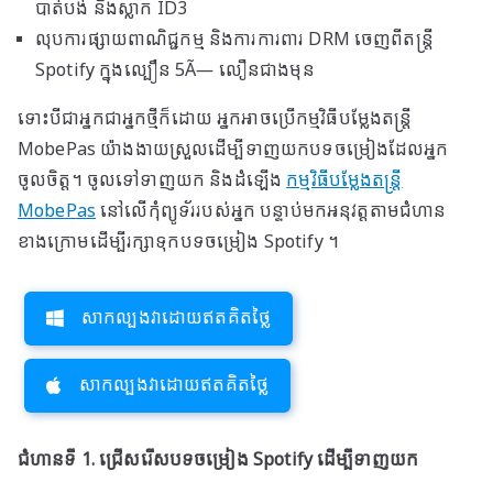
បាត់បង់ និង​ស្លាក ID3
លុបការផ្សាយពាណិជ្ជកម្ម និងការការពារ DRM ចេញពីតន្ត្រី
Spotify ក្នុងល្បឿន 5Ã— លឿនជាងមុន
ទោះបីជាអ្នកជាអ្នកថ្មីក៏ដោយ អ្នកអាចប្រើកម្មវិធីបម្លែងតន្ត្រី
MobePas យ៉ាងងាយស្រួលដើម្បីទាញយកបទចម្រៀងដែលអ្នក
ចូលចិត្ត។ ចូលទៅទាញយក និងដំឡើង
កម្មវិធីបម្លែងតន្ត្រី
MobePas
នៅលើកុំព្យូទ័ររបស់អ្នក បន្ទាប់មកអនុវត្តតាមជំហាន
ខាងក្រោមដើម្បីរក្សាទុកបទចម្រៀង Spotify ។
សាកល្បងវាដោយឥតគិតថ្លៃ
សាកល្បងវាដោយឥតគិតថ្លៃ
ជំហានទី 1. ជ្រើសរើសបទចម្រៀង Spotify ដើម្បីទាញយក