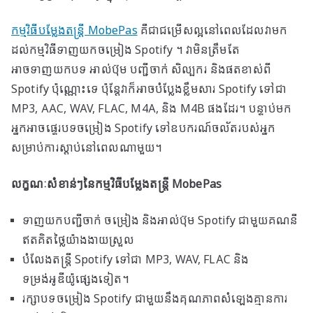
កម្មវិធីបម្លែងតន្ត្រី MobePas
គឺ​ជា​ជម្រើស​ល្អ​នៅ​ពេល​ដែល​វា​មក​
ដល់​កម្មវិធី​ទាញ​យក​ចម្រៀង Spotify ។ វាមិនត្រឹមតែ
អាចទាញយកបទ អាល់ប៊ុម បញ្ជីចាក់ សិល្បករ និងផតខាស់ពី
Spotify ប៉ុណ្ណោះទេ ប៉ុន្តែវាក៏អាចបំប្លែងខ្លឹមសារ Spotify ទៅជា
MP3, AAC, WAV, FLAC, M4A, និង M4B ផងដែរ។ បន្ទាប់​មក​
អ្នក​អាច​ផ្ទេរ​បទ​ចម្រៀង Spotify ទៅ​ឧបករណ៍​ចល័ត​របស់​អ្នក​
សម្រាប់​ការ​ស្តាប់​នៅ​ពេល​ណា​មួយ​។
លក្ខណៈសំខាន់ៗនៃកម្មវិធីបម្លែងតន្ត្រី MobePas
ទាញយកបញ្ជីចាក់ ចម្រៀង និងអាល់ប៊ុម Spotify ជាមួយគណនី
ឥតគិតថ្លៃយ៉ាងងាយស្រួល
បំលែងតន្ត្រី Spotify ទៅជា MP3, WAV, FLAC និង
ទម្រង់អូឌីយ៉ូផ្សេងទៀត។
រក្សា​បទ​ចម្រៀង Spotify ជាមួយ​នឹង​គុណភាព​សំឡេង​គ្មាន​ការ​