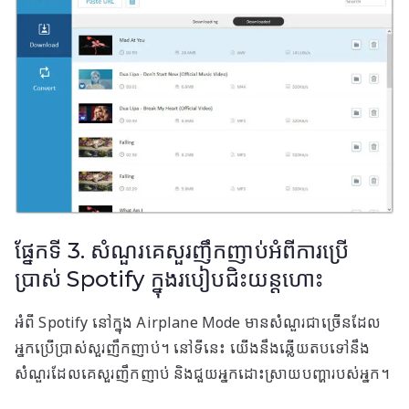
ផ្នែកទី 3. សំណួរគេសួរញឹកញាប់អំពីការប្រើ
ប្រាស់ Spotify ក្នុងរបៀបជិះយន្តហោះ
អំពី Spotify នៅក្នុង Airplane Mode មានសំណួរជាច្រើនដែល
អ្នកប្រើប្រាស់សួរញឹកញាប់។ នៅទីនេះ យើងនឹងឆ្លើយតបទៅនឹង
សំណួរដែលគេសួរញឹកញាប់ និងជួយអ្នកដោះស្រាយបញ្ហារបស់អ្នក។