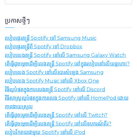
ស្
វែ
ង
ប្រកាសថ្មីៗ
រ
ក
របៀបផ្ទេរតន្ត្រី Spotify ទៅ Samsung Music
:
របៀបផ្ទេរតន្ត្រីពី Spotify ទៅ Dropbox
របៀបលេងតន្ត្រី Spotify នៅលើ Samsung Galaxy Watch
តើធ្វើដូចម្តេចដើម្បីលេងតន្ត្រី Spotify នៅក្នុងរបៀបនៅលើយន្តហោះ?
របៀបលេង Spotify នៅលើរបារសំឡេង Samsung
របៀបលេង Spotify Music នៅលើ Xbox One
វិធីល្អបំផុតក្នុងការលេងតន្ត្រី Spotify នៅលើ Discord
វិធីសាស្រ្តល្អបំផុតក្នុងការលេង Spotify នៅលើ HomePod ដោយ
ភាពងាយស្រួល
តើធ្វើដូចម្តេចដើម្បីលេងតន្ត្រី Spotify នៅលើ Twitch?
តើធ្វើដូចម្តេចដើម្បីលេងតន្ត្រី Spotify នៅលើឧបករណ៍ពីរ?
របៀបរីករាយជាមួយ Spotify នៅលើ iPod