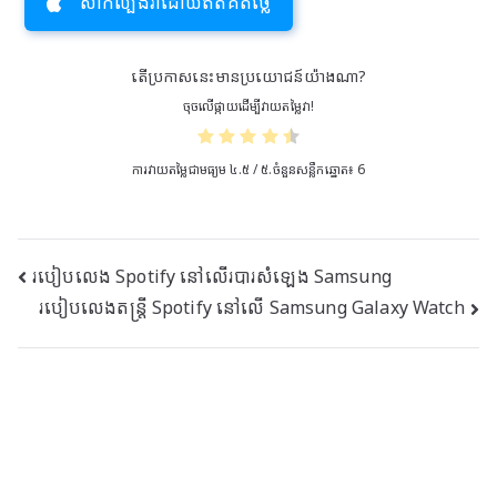
សាកល្បងវាដោយឥតគិតថ្លៃ
តើ​ប្រកាស​នេះ​មាន​ប្រយោជន៍​យ៉ាង​ណា?
ចុចលើផ្កាយដើម្បីវាយតម្លៃវា!
ការវាយតម្លៃជាមធ្យម
៤.៥
/ ៥.ចំនួនសន្លឹកឆ្នោត៖
6
ការ
របៀបលេង Spotify នៅលើរបារសំឡេង Samsung
របៀបលេងតន្ត្រី Spotify នៅលើ Samsung Galaxy Watch
រុករក
ក្រោយ