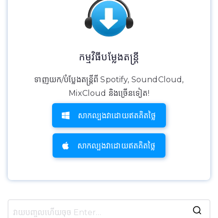
កម្មវិធីបម្លែងតន្ត្រី
ទាញយក/បំប្លែងតន្ត្រីពី Spotify, SoundCloud,
MixCloud និងច្រើនទៀត!
សាកល្បងវាដោយឥតគិតថ្លៃ
សាកល្បងវាដោយឥតគិតថ្លៃ