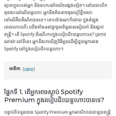
ស្មាតហ្វូនរបស់អ្នក និងឧបករណ៍ចល័តផ្សេងទៀត។ នៅពេលបើក
មុខងារនៅលើយន្តហោះ អ្នកនឹងមិនអាចចូលប្រើខ្លឹមសារ
នៅលើអ៊ីនធឺណិតបានទេ។ ទោះយ៉ាងណាក៏ដោយ ក្នុងអំឡុង
ពេលហោះហើរ យើងទាំងអស់គ្នាចូលចិត្តអានសៀវភៅ និងស្តាប់
តន្ត្រី។ តើ Spotify ដំណើរការក្នុងរបៀបជិះយន្តហោះទេ? ប្រាកដ
ណាស់! នៅទីនេះ អ្នកនឹងរកឃើញវិធីមួយដើម្បីជួយអ្នកលេង
Spotify នៅក្នុងរបៀបជិះយន្តហោះ។
មាតិកា
បង្ហាញ
ផ្នែកទី 1. តើអ្នកអាចស្តាប់ Spotify
Premium ក្នុងរបៀបជិះយន្តហោះបានទេ?
បន្ទាប់ពីទទួលបាន Spotify Premium អ្នកអាចរីករាយជាមួយតន្ត្រី