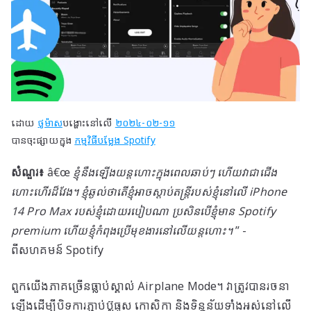
ដោយ
ថូម៉ាស
បង្ហោះនៅលើ
២០២៤-០២-១១
បានចុះផ្សាយក្នុង
កម្មវិធីបម្លែង Spotify
សំណួរ៖
â€œ
ខ្ញុំ​នឹង​ឡើង​យន្តហោះ​ក្នុង​ពេល​ឆាប់ៗ ហើយ​វា​ជា​ជើង​
ហោះហើរ​ដ៏​វែង។ ខ្ញុំឆ្ងល់ថាតើខ្ញុំអាចស្តាប់តន្ត្រីរបស់ខ្ញុំនៅលើ iPhone
14 Pro Max របស់ខ្ញុំដោយរបៀបណា ប្រសិនបើខ្ញុំមាន Spotify
premium ហើយខ្ញុំកំពុងប្រើមុខងារនៅលើយន្តហោះ។
” -
ពីសហគមន៍ Spotify
ពួកយើងភាគច្រើនធ្លាប់ស្គាល់ Airplane Mode។ វាត្រូវបានរចនា
ឡើងដើម្បីបិទការភ្ជាប់ប៊្លូធូស កោសិកា និងទិន្នន័យទាំងអស់នៅលើ