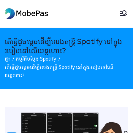
រំលង
ទៅ
ម៉ូប៊ីប៉ាស
កម្មវិធីផ្លាស់ប្តូរទីតាំង MobePas,
មាតិកា
Android Data Recovery & Mobile
Transfer
តើធ្វើដូចម្តេចដើម្បីលេងតន្ត្រី Spotify នៅក្នុង
របៀបនៅលើយន្តហោះ?
ផ្ទះ
កម្មវិធីបម្លែង Spotify
តើធ្វើដូចម្តេចដើម្បីលេងតន្ត្រី Spotify នៅក្នុងរបៀបនៅលើ
យន្តហោះ?