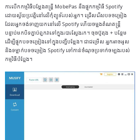
ការបើកកម្មវិធីបម្លែងតន្ត្រី MobePas នឹងផ្ទុកកម្មវិធី Spotify
ដោយស្វ័យប្រវត្តិនៅលើកុំព្យូទ័ររបស់អ្នក។ ជ្រើសរើសបទចម្រៀង
ដែលអ្នកចង់ទាញយកនៅលើ Spotify ហើយចម្លងតំណតន្ត្រី
បន្ទាប់មកបិទភ្ជាប់ពួកវាទៅក្នុងរបារស្វែងរក។ ចុច​ប៊ូតុង + បន្ថែម​
ដើម្បី​ផ្ទុក​បទ​ចម្រៀង​ទៅ​ក្នុង​បញ្ជី​បម្លែង។ ជាជម្រើស អ្នកអាចអូស
និងទម្លាក់បទចម្រៀង Spotify ទៅកាន់ចំណុចប្រទាក់ចម្បងរបស់
កម្មវិធីបំប្លែង។