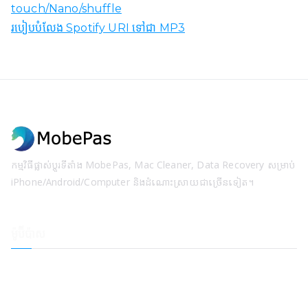
touch/Nano/shuffle
របៀបបំលែង Spotify URI ទៅជា MP3
កម្មវិធីផ្លាស់ប្តូរទីតាំង MobePas, Mac Cleaner, Data Recovery សម្រាប់
iPhone/Android/Computer និងដំណោះស្រាយជាច្រើនទៀត។
ម៉ូប៊ីប៉ាស
កម្មវិធីផ្លាស់ប្តូរទីតាំង
ការសង្គ្រោះទិន្នន័យទូរស័ព្ទ iPhone
ការស្តារប្រព័ន្ធ iOS