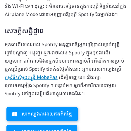
និង Wi-Fi ទេ។ ដូច្នេះ វាមិនអាចទៅរួចទេក្នុងការប្រើទិន្នន័យនៅក្នុង
Airplane Mode ដោយអនុញ្ញាតឱ្យប្រើ Spotify តែម្នាក់ឯង។
សេចក្តីសន្និដ្ឋាន
មុខងារពិសេសរបស់ Spotify អនុញ្ញាតឱ្យអ្នកប្រើប្រាស់ស្តាប់តន្ត្រី
ក្រៅបណ្តាញ។ ដូច្នេះ អ្នកអាចលេង Spotify ក្នុងមុខងារជិះ
យន្តហោះ នៅពេលដែលអ្នកមិនមានការតភ្ជាប់អ៊ីនធឺណិត។ សម្រាប់
អ្នកប្រើប្រាស់ Spotify ឥតគិតថ្លៃទាំងនោះ អ្នកអាចសាកល្បងប្រើ
កម្មវិធីបម្លែងតន្ត្រី MobePas
ដើម្បីទាញយក និងរក្សា
ទុកបទចម្រៀង Spotify ។ បន្ទាប់មក អ្នកក៏អាចរីករាយជាមួយ
Spotify នៅក្នុងរបៀបជិះយន្តហោះផងដែរ។
សាកល្បងវាដោយឥតគិតថ្លៃ