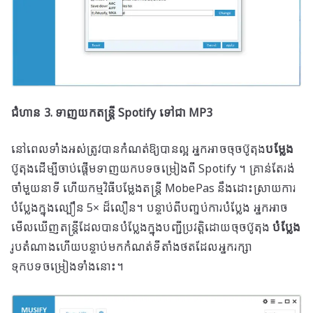
ជំហាន 3. ទាញយកតន្ត្រី Spotify ទៅជា MP3
នៅពេល​ទាំងអស់​ត្រូវ​បាន​កំណត់​ឱ្យ​បាន​ល្អ អ្នក​អាច​ចុច​ប៊ូតុង​
បម្លែង
ប៊ូតុងដើម្បីចាប់ផ្តើមទាញយកបទចម្រៀងពី Spotify ។ គ្រាន់តែរង់
ចាំមួយនាទី ហើយកម្មវិធីបម្លែងតន្ត្រី MobePas នឹងដោះស្រាយការ
បំប្លែងក្នុងល្បឿន 5× ដ៏លឿន។ បន្ទាប់​ពី​បញ្ចប់​ការ​បំប្លែង អ្នក​អាច​
មើល​ឃើញ​តន្ត្រី​ដែល​បាន​បំប្លែង​ក្នុង​បញ្ជី​ប្រវត្តិ​ដោយ​ចុច​ប៊ូតុង
បំប្លែង
រូបតំណាងហើយបន្ទាប់មកកំណត់ទីតាំងថតដែលអ្នករក្សា
ទុកបទចម្រៀងទាំងនោះ។