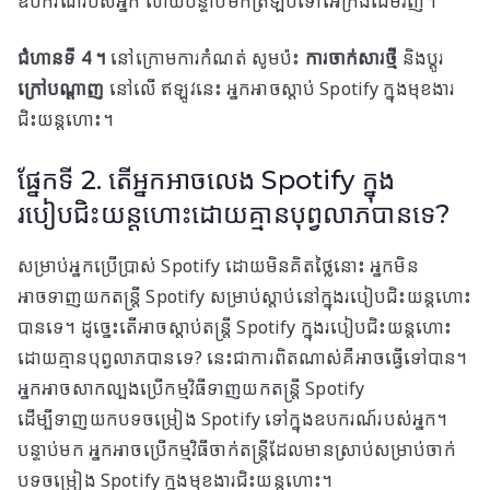
ឧបករណ៍របស់អ្នក ហើយបន្ទាប់មកត្រឡប់ទៅអេក្រង់ដើមវិញ។
ជំហានទី 4 ។
នៅក្រោមការកំណត់ សូមប៉ះ
ការចាក់សារថ្មី
និងប្តូរ
ក្រៅបណ្តាញ
នៅលើ ឥឡូវ​នេះ អ្នក​អាច​ស្តាប់ Spotify ក្នុង​មុខងារ​
ជិះ​យន្តហោះ។
ផ្នែកទី 2. តើអ្នកអាចលេង Spotify ក្នុង
របៀបជិះយន្តហោះដោយគ្មានបុព្វលាភបានទេ?
សម្រាប់អ្នកប្រើប្រាស់ Spotify ដោយមិនគិតថ្លៃនោះ អ្នកមិន
អាចទាញយកតន្ត្រី Spotify សម្រាប់ស្តាប់នៅក្នុងរបៀបជិះយន្តហោះ
បានទេ។ ដូច្នេះ​តើ​អាច​ស្តាប់​តន្ត្រី Spotify ក្នុង​របៀប​ជិះ​យន្តហោះ​
ដោយ​គ្មាន​បុព្វលាភ​បាន​ទេ? នេះជាការពិតណាស់គឺអាចធ្វើទៅបាន។
អ្នកអាចសាកល្បងប្រើកម្មវិធីទាញយកតន្ត្រី Spotify
ដើម្បីទាញយកបទចម្រៀង Spotify ទៅក្នុងឧបករណ៍របស់អ្នក។
បន្ទាប់​មក អ្នក​អាច​ប្រើ​កម្មវិធី​ចាក់​តន្ត្រី​ដែល​មាន​ស្រាប់​សម្រាប់​ចាក់​
បទ​ចម្រៀង Spotify ក្នុង​មុខងារ​ជិះ​យន្តហោះ។