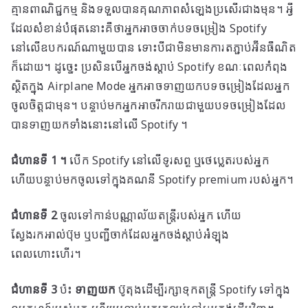
គ្មានពាណិជ្ជកម្ម និងទទួលបានគុណភាពសំឡេងប្រសើរជាងមុន។ អ្វី
ដែលសំខាន់បំផុតនោះគឺថាអ្នកអាចចាក់បទចម្រៀង Spotify
នៅលើឧបករណ៍ណាមួយបាន ទោះបីជាមិនមានការតភ្ជាប់អ៊ីនធឺណិត
ក៏ដោយ។ ដូច្នេះ ប្រសិនបើអ្នកចង់ស្តាប់ Spotify ខណៈពេលកំពុង
ស្ថិតក្នុង Airplane Mode អ្នកអាចទាញយកបទចម្រៀងដែលអ្នក
ចូលចិត្តជាមុន។ បន្ទាប់មកអ្នកអាចរីករាយជាមួយបទចម្រៀងដែល
បានទាញយកទាំងនោះនៅលើ Spotify ។
ជំហានទី 1 ។
បើក Spotify នៅលើទូរសព្ទ ឬថេប្លេតរបស់អ្នក
ហើយបន្ទាប់មកចូលទៅក្នុងគណនី Spotify premium របស់អ្នក។
ជំហានទី 2
ចូលទៅកាន់បណ្ណាល័យតន្ត្រីរបស់អ្នក ហើយ
ស្វែងរកអាល់ប៊ុម ឬបញ្ជីចាក់ដែលអ្នកចង់ស្តាប់អំឡុង
ពេលហោះហើរ។
ជំហានទី 3
ប៉ះ
ទាញយក
ប៊ូតុងដើម្បីរក្សាទុកតន្ត្រី Spotify ទៅក្នុង