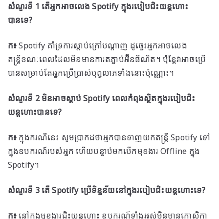
សំណួរទី 1 តើអ្នកអាចលេង Spotify ក្នុងរបៀបជិះយន្តហោះ
បានទេ?
ក៖
Spotify គាំទ្រការស្តាប់ក្រៅបណ្តាញ ដូច្នេះអ្នកអាចលេង
តន្ត្រីខណៈពេលដែលមិនមានការតភ្ជាប់អ៊ីនធឺណិត។ ប៉ុន្តែវាអាចប្រើ
បានសម្រាប់តែអ្នកប្រើប្រាស់បុព្វលាភទាំងនោះប៉ុណ្ណោះ។
សំណួរទី 2 មិនអាចស្តាប់ Spotify ពេលកំពុងស្ថិតក្នុងរបៀបជិះ
យន្តហោះបានទេ?
ក៖
ក្នុង​ករណី​នេះ សូម​ប្រាកដ​ថា​អ្នក​បាន​ទាញ​យក​តន្ត្រី Spotify ទៅ​
ក្នុង​ឧបករណ៍​របស់​អ្នក ហើយ​បន្ទាប់​មក​បើក​មុខងារ Offline ក្នុង
Spotify។
សំណួរទី 3 តើ Spotify ប្រើទិន្នន័យនៅក្នុងរបៀបជិះយន្តហោះទេ?
ក៖
នៅក្នុងមុខងារជិះយន្តហោះ ឧបករណ៍ទាំងអស់មិនមានកោសិកា