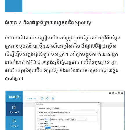
ជំហាន 2. កំណត់ទ្រង់ទ្រាយលទ្ធផលនៃ Spotify
នៅពេលដែលបទចម្រៀងទាំងអស់ត្រូវបានបន្ថែមទៅកម្មវិធីបម្លែង
អ្នកអាចចុចលើរបារម៉ឺនុយ ហើយជ្រើសរើស
ចំណូលចិត្ត
ជម្រើស
ដើម្បីធ្វើបទភ្លេងផ្ទាល់ខ្លួនរបស់អ្នក។ នៅក្នុងបង្អួចការកំណត់ អ្នក
អាចកំណត់ MP3 ជាទម្រង់អូឌីយ៉ូលទ្ធផល។ បើមិនដូច្នេះទេ អ្នក
អាចកែតម្រូវអត្រាប៊ីត អត្រាគំរូ និងឆានែលតាមតម្រូវការផ្ទាល់ខ្លួន
របស់អ្នក។