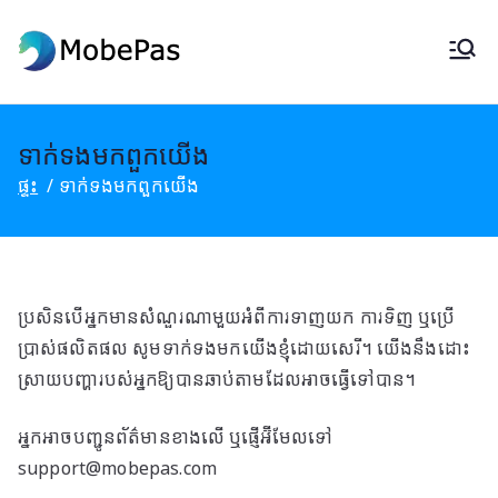
រំលង
ទៅ
ម៉ូប៊ីប៉ាស
កម្មវិធីផ្លាស់ប្តូរទីតាំង MobePas,
មាតិកា
Android Data Recovery & Mobile
Transfer
ទាក់ទង​មក​ពួក​យើង
ផ្ទះ
ទាក់ទង​មក​ពួក​យើង
ប្រសិនបើអ្នកមានសំណួរណាមួយអំពីការទាញយក ការទិញ ឬប្រើ
ប្រាស់ផលិតផល សូមទាក់ទងមកយើងខ្ញុំដោយសេរី។ យើងនឹងដោះ
ស្រាយបញ្ហារបស់អ្នកឱ្យបានឆាប់តាមដែលអាចធ្វើទៅបាន។
អ្នកអាចបញ្ជូនព័ត៌មានខាងលើ ឬផ្ញើអ៊ីមែលទៅ
support@mobepas.com