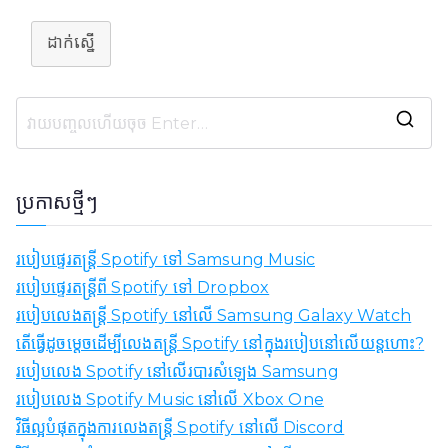
ដាក់ស្នើ
ស្
វែ
ង
ប្រកាសថ្មីៗ
រ
ក
របៀបផ្ទេរតន្ត្រី Spotify ទៅ Samsung Music
:
របៀបផ្ទេរតន្ត្រីពី Spotify ទៅ Dropbox
របៀបលេងតន្ត្រី Spotify នៅលើ Samsung Galaxy Watch
តើធ្វើដូចម្តេចដើម្បីលេងតន្ត្រី Spotify នៅក្នុងរបៀបនៅលើយន្តហោះ?
របៀបលេង Spotify នៅលើរបារសំឡេង Samsung
របៀបលេង Spotify Music នៅលើ Xbox One
វិធីល្អបំផុតក្នុងការលេងតន្ត្រី Spotify នៅលើ Discord