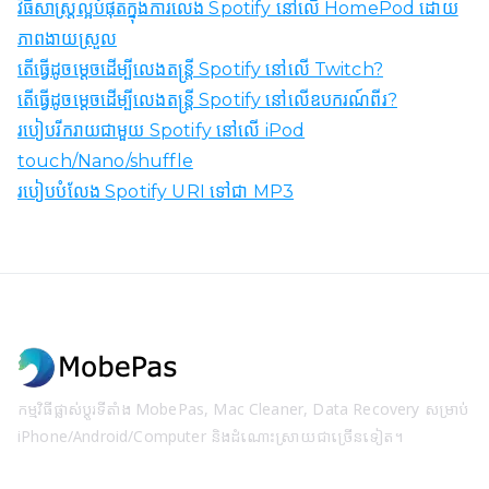
វិធីសាស្រ្តល្អបំផុតក្នុងការលេង Spotify នៅលើ HomePod ដោយ
ភាពងាយស្រួល
តើធ្វើដូចម្តេចដើម្បីលេងតន្ត្រី Spotify នៅលើ Twitch?
តើធ្វើដូចម្តេចដើម្បីលេងតន្ត្រី Spotify នៅលើឧបករណ៍ពីរ?
របៀបរីករាយជាមួយ Spotify នៅលើ iPod
touch/Nano/shuffle
របៀបបំលែង Spotify URI ទៅជា MP3
កម្មវិធីផ្លាស់ប្តូរទីតាំង MobePas, Mac Cleaner, Data Recovery សម្រាប់
iPhone/Android/Computer និងដំណោះស្រាយជាច្រើនទៀត។