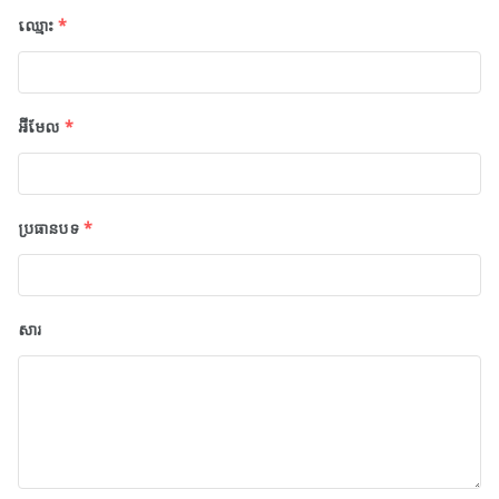
ឈ្មោះ
*
អ៊ីមែល
*
ប្រធានបទ
*
សារ