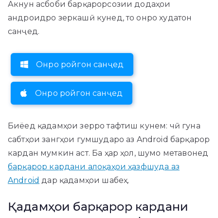
Акнун асбоби барқарорсозии додаҳои
андроидро зеркашӣ кунед, то онро худатон
санҷед.
Онро ройгон санҷед
Онро ройгон санҷед
Биёед қадамҳои зерро тафтиш кунем: чӣ гуна
сабтҳои зангҳои гумшударо аз Android барқарор
кардан мумкин аст. Ба ҳар ҳол, шумо метавонед
барқарор кардани алоқаҳои ҳазфшуда аз
Android
дар қадамҳои шабеҳ.
Қадамҳои барқарор кардани