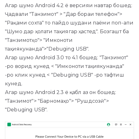
Агар шумо Android 4.2 ё версияи навтар бошед:
Ҷадвали "Танзимот" > "Дар бораи телефон">
"Рақами сохта" то пайдо шудани паёми поп-апи
"Шумо дар ҳолати таҳиягар ҳастед". Бозгашт ба
"Танзимотҳо"> "Имконоти
таҳиякунанда">"Debuging USB".
Агар шумо Android 3.0 то 4.1 бошед: "Танзимот"
-ро ворид кунед < "Имконоти таҳиякунанда"
-ро клик кунед < "Debuging USB" -ро тафтиш
кунед.
Агар шумо Android 2.3 ё қабл аз он бошед:
"Танзимот"> "Барномаҳо"> "Рушдсозӣ">
"Debuging USB".