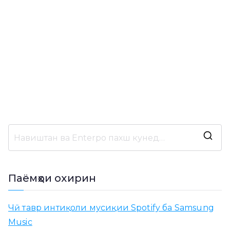
Ҷ
у
с
Паёмҳои охирин
т
у
Чӣ тавр интиқоли мусиқии Spotify ба Samsung
ҷ
Music