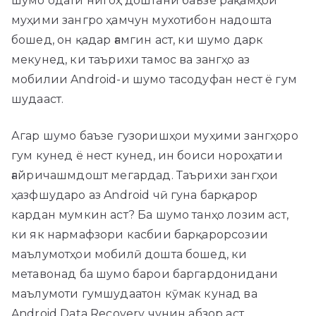
шумо одати нигоҳ доштани баъзе рақамҳои
муҳими зангро ҳамчун мухотибон надошта
бошед, он қадар ғамгин аст, ки шумо дарк
мекунед, ки таърихи тамос ва зангҳо аз
мобилии Android-и шумо тасодуфан нест ё гум
шудааст.
Агар шумо баъзе гузоришҳои муҳими зангҳоро
гум кунед ё нест кунед, ин боиси нороҳатии
ғайричашмдошт мегардад. Таърихи зангҳои
ҳазфшударо аз Android чӣ гуна барқарор
кардан мумкин аст? Ба шумо танҳо лозим аст,
ки як нармафзори касбии барқарорсозии
маълумотҳои мобилӣ дошта бошед, ки
метавонад ба шумо барои баргардонидани
маълумоти гумшудаатон кӯмак кунад ва
Android Data Recovery чунин абзор аст.