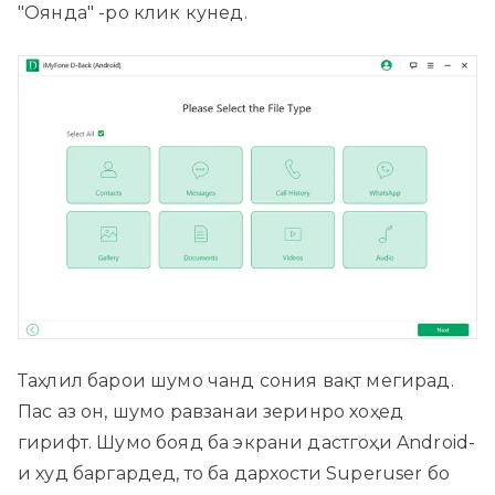
"Оянда" -ро клик кунед.
Таҳлил барои шумо чанд сония вақт мегирад.
Пас аз он, шумо равзанаи зеринро хоҳед
гирифт. Шумо бояд ба экрани дастгоҳи Android-
и худ баргардед, то ба дархости Superuser бо