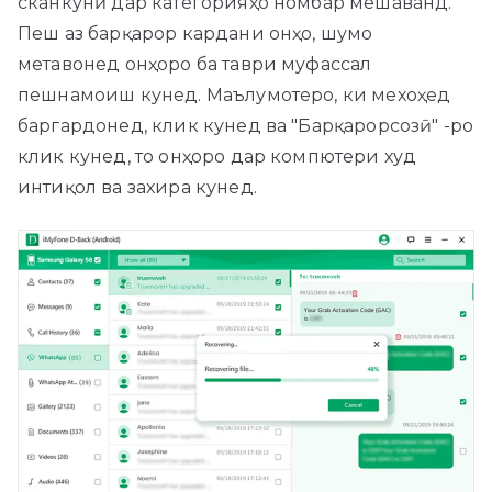
сканкунӣ дар категорияҳо номбар мешаванд.
Пеш аз барқарор кардани онҳо, шумо
метавонед онҳоро ба таври муфассал
пешнамоиш кунед. Маълумотеро, ки мехоҳед
баргардонед, клик кунед ва "Барқарорсозӣ" -ро
клик кунед, то онҳоро дар компютери худ
интиқол ва захира кунед.