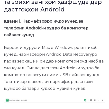
таърихи зангҳои ҳазфшуда дар
дастгоҳҳои Android
Қадами 1. Нармафзорро иҷро кунед ва
телефони Android-и худро ба компютер
пайваст кунед
Версияи дурусти Mac ё Windows-ро интихоб
кунед, нармафзори Android Data Recoveryро
пас аз зеркашии он дар компютери худ насб ва
оғоз кунед. Сипас дастгоҳи Android-и худро ба
компютер тавассути сими USB пайваст кунед.
То интизор шавед, ки нармафзор дастгоҳи
шуморо ба таври худкор муайян кунад.