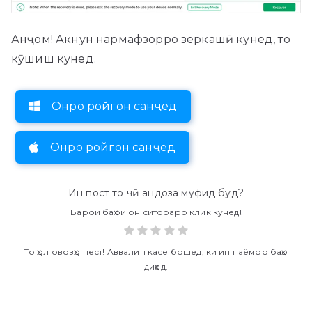
Анҷом! Акнун нармафзорро зеркашӣ кунед, то
кӯшиш кунед.
Онро ройгон санҷед
Онро ройгон санҷед
Ин пост то чӣ андоза муфид буд?
Барои баҳои он ситораро клик кунед!
То ҳол овозҳо нест! Аввалин касе бошед, ки ин паёмро баҳо
диҳед.