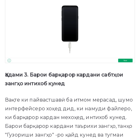
Қадами 3. Барои барқарор кардани сабтҳои
зангҳо интихоб кунед
Вақте ки пайвастшавӣ ба итмом мерасад, шумо
интерфейсеро хоҳед дид, ки намуди файлеро,
ки барқарор кардан мехоҳед, интихоб кунед.
Барои барқарор кардани таърихи зангҳо, танҳо
"Гузориши зангҳо" -ро қайд кунед ва тугмаи