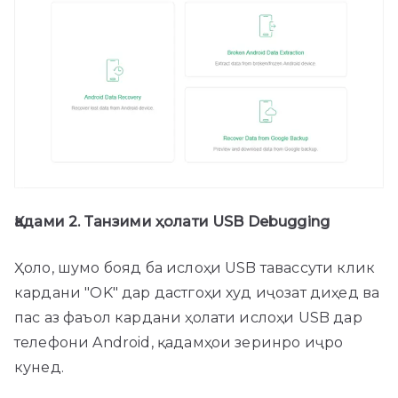
Қадами 2. Танзими ҳолати USB Debugging
Ҳоло, шумо бояд ба ислоҳи USB тавассути клик
кардани "OK" дар дастгоҳи худ иҷозат диҳед ва
пас аз фаъол кардани ҳолати ислоҳи USB дар
телефони Android, қадамҳои зеринро иҷро
кунед.