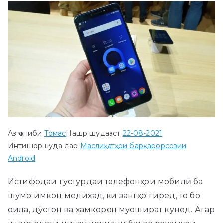
Аз ҷониби
Томас
Нашр шудааст
22-08-2021
Интишоршуда дар
Маслиҳатҳои барқарорсозии
Android
Истифодаи густурдаи телефонҳои мобилӣ ба
шумо имкон медиҳад, ки зангҳо гиред, то бо
оила, дӯстон ва ҳамкорон муошират кунед. Агар