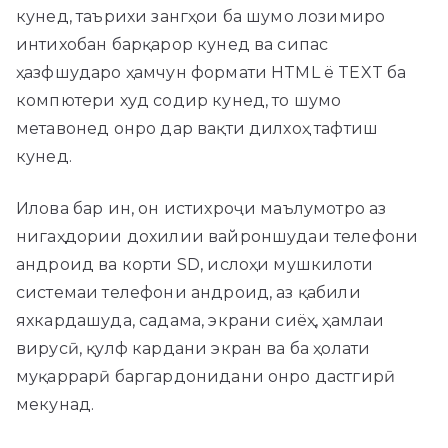
кунед, таърихи зангҳои ба шумо лозимиро
интихобан барқарор кунед ва сипас
ҳазфшударо ҳамчун формати HTML ё TEXT ба
компютери худ содир кунед, то шумо
метавонед онро дар вақти дилхоҳ тафтиш
кунед.
Илова бар ин, он истихроҷи маълумотро аз
нигаҳдории дохилии вайроншудаи телефони
андроид ва корти SD, ислоҳи мушкилоти
системаи телефони андроид, аз қабили
яхкардашуда, садама, экрани сиёҳ, ҳамлаи
вирусӣ, қулф кардани экран ва ба ҳолати
муқаррарӣ баргардонидани онро дастгирӣ
мекунад.