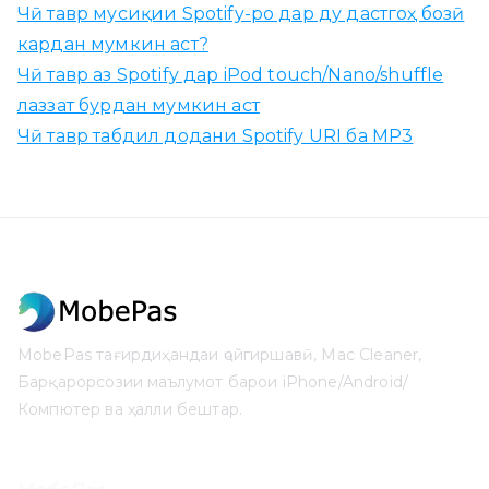
Чӣ тавр мусиқии Spotify-ро дар ду дастгоҳ бозӣ
кардан мумкин аст?
Чӣ тавр аз Spotify дар iPod touch/Nano/shuffle
лаззат бурдан мумкин аст
Чӣ тавр табдил додани Spotify URI ба MP3
MobePas тағирдиҳандаи ҷойгиршавӣ, Mac Cleaner,
Барқарорсозии маълумот барои iPhone/Android/
Компютер ва ҳалли бештар.