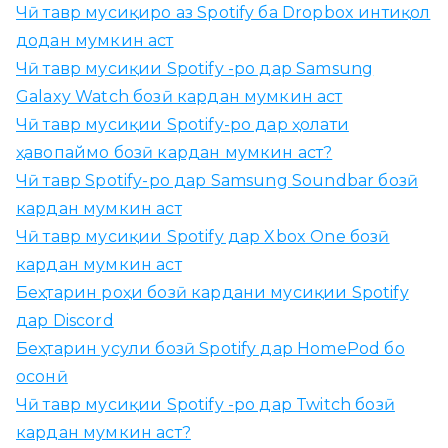
ӯ
Чӣ тавр мусиқиро аз Spotify ба Dropbox интиқол
б
додан мумкин аст
а
Чӣ тавр мусиқии Spotify -ро дар Samsung
р
Galaxy Watch бозӣ кардан мумкин аст
о
Чӣ тавр мусиқии Spotify-ро дар ҳолати
и
ҳавопаймо бозӣ кардан мумкин аст?
:
Чӣ тавр Spotify-ро дар Samsung Soundbar бозӣ
кардан мумкин аст
Чӣ тавр мусиқии Spotify дар Xbox One бозӣ
кардан мумкин аст
Беҳтарин роҳи бозӣ кардани мусиқии Spotify
дар Discord
Беҳтарин усули бозӣ Spotify дар HomePod бо
осонӣ
Чӣ тавр мусиқии Spotify -ро дар Twitch бозӣ
кардан мумкин аст?