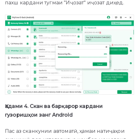
пахш кардани тугмаи "Иҷозат" иҷозат диҳед.
Қадами 4. Скан ва барқарор кардани
гузоришҳои занг Android
Пас аз сканкунии автоматӣ, ҳамаи натиҷаҳои