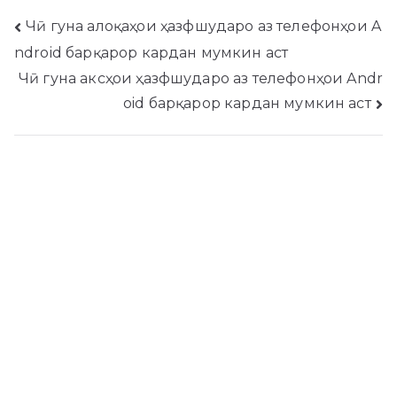
Навигатсияи
Чӣ гуна алоқаҳои ҳазфшударо аз телефонҳои A
ndroid барқарор кардан мумкин аст
пост
Чӣ гуна аксҳои ҳазфшударо аз телефонҳои Andr
oid барқарор кардан мумкин аст