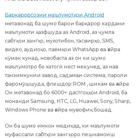
Барқарорсозии маълумотҳои Android
метавонад ба шумо барои барқарор кардани
маълумоти ҳазфшуда аз Android, аз ҷумла
сабтҳои зангҳо, мухотибон, тасвирҳо, SMS,
видео, аудиоҳо, паёмҳои WhatsApp ва ғайра
кӯмак кунад, новобаста аз он ки шумо
маълумотро бо хатогӣ нест мекунед, аз нав
танзимкунии завод, садамаи система, пароли
фаромӯшшуда, флешдор ROM , шикам ва ғайра
Он метавонад бо 6000+ дастгоҳҳои Android, ба
монанди Samsung, HTC, LG, Huawei, Sony, Sharp,
Windows Phone ва ғайра мувофиқ бошад.
Он ба шумо имкон медиҳад, ки маълумоти
муфассали сабтҳои зангҳоро пешнамоиш