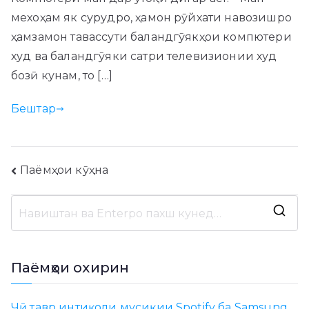
мехоҳам як сурудро, ҳамон рӯйхати навозишро
ҳамзамон тавассути баландгӯякҳои компютери
худ ва баландгӯяки сатри телевизионии худ
бозӣ кунам, то […]
Бештар
Навигатсияи
Паёмҳои кӯҳна
паёмҳо
Ҷ
у
с
Паёмҳои охирин
т
у
Чӣ тавр интиқоли мусиқии Spotify ба Samsung