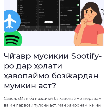
Чӣ тавр мусиқии Spotify-
ро дар ҳолати
ҳавопаймо бозӣ кардан
мумкин аст?
Савол: «Ман ба наздикӣ ба ҳавопаймо меравам
ва ин парвози тӯлонӣ аст. Ман ҳайронам, ки чӣ