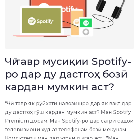
Чӣ тавр мусиқии Spotify-
ро дар ду дастгоҳ бозӣ
кардан мумкин аст?
"Чӣ тавр як рӯйхати навозишро дар як вақт дар
ду дастгоҳ гӯш кардан мумкин аст? Ман Spotify
Premium дорам. Ман Spotify-ро дар сатри садои
телевизиони худ аз телефонам бозӣ мекунам.
Компютери ман дар утоқи дигар аст." "Ман