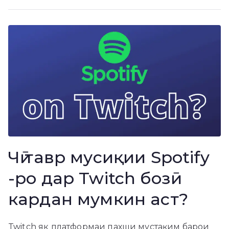
Чӣ тавр мусиқии Spotify
-ро дар Twitch бозӣ
кардан мумкин аст?
Twitch як платформаи пахши мустақим барои