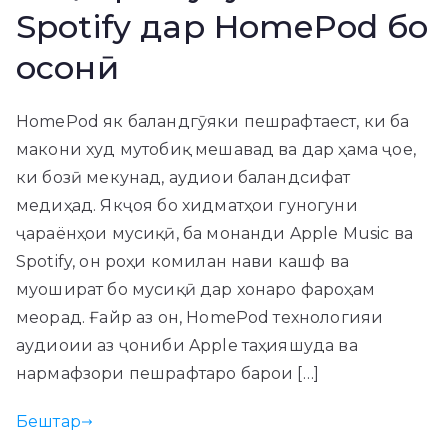
Spotify дар HomePod бо
осонӣ
HomePod як баландгӯяки пешрафтаест, ки ба
макони худ мутобиқ мешавад ва дар ҳама ҷое,
ки бозӣ мекунад, аудиои баландсифат
медиҳад. Якҷоя бо хидматҳои гуногуни
ҷараёнҳои мусиқӣ, ба монанди Apple Music ва
Spotify, он роҳи комилан нави кашф ва
муошират бо мусиқӣ дар хонаро фароҳам
меорад. Ғайр аз он, HomePod технологияи
аудиоии аз ҷониби Apple таҳияшуда ва
нармафзори пешрафтаро барои […]
Бештар