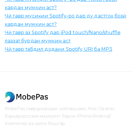
кардан мумкин аст?
Чӣ тавр мусиқии Spotify-ро дар ду дастгоҳ бозӣ
кардан мумкин аст?
Чӣ тавр аз Spotify дар iPod touch/Nano/shuffle
лаззат бурдан мумкин аст
Чӣ тавр табдил додани Spotify URI ба MP3
MobePas тағирдиҳандаи ҷойгиршавӣ, Mac Cleaner,
Барқарорсозии маълумот барои iPhone/Android/
Компютер ва ҳалли бештар.