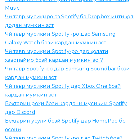
ҷ
Music
ӯ
Чӣ тавр мусиқиро аз Spotify ба Dropbox интиқол
б
додан мумкин аст
а
Чӣ тавр мусиқии Spotify -ро дар Samsung
р
Galaxy Watch бозӣ кардан мумкин аст
о
Чӣ тавр мусиқии Spotify-ро дар ҳолати
и
ҳавопаймо бозӣ кардан мумкин аст?
:
Чӣ тавр Spotify-ро дар Samsung Soundbar бозӣ
кардан мумкин аст
Чӣ тавр мусиқии Spotify дар Xbox One бозӣ
кардан мумкин аст
Беҳтарин роҳи бозӣ кардани мусиқии Spotify
дар Discord
Беҳтарин усули бозӣ Spotify дар HomePod бо
осонӣ
Чӣ тавр мусиқии Spotify -ро дар Twitch бозӣ