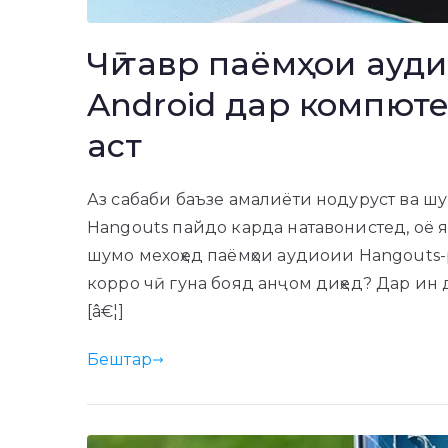
Чӣ тавр паёмҳои ауд
Android дар компют
аст
Аз сабаби баъзе амалиёти нодуруст ва шум
Hangouts пайдо карда натавонистед, оё я
шумо мехоҳед паёмҳои аудиоии Hangouts-р
корро чӣ гуна бояд анҷом диҳед? Дар ин
[â€¦]
Бештар