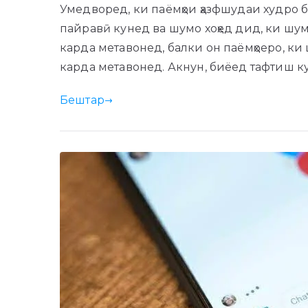
Умедворед, ки паёмҳои ҳазфшудаи худро б
пайравӣ кунед ва шумо хоҳед дид, ки шумо
карда метавонед, балки он паёмҳоеро, ки 
карда метавонед. Акнун, биёед тафтиш ку
Бештар