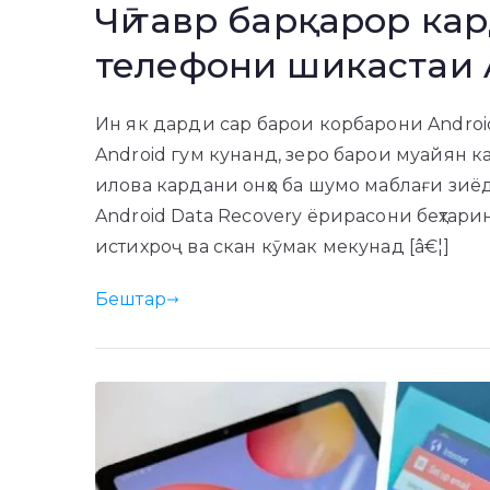
Чӣ тавр барқарор ка
телефони шикастаи 
Ин як дарди сар барои корбарони Android
Android гум кунанд, зеро барои муайян к
илова кардани онҳо ба шумо маблағи зиё
Android Data Recovery ёрирасони беҳтар
истихроҷ ва скан кӯмак мекунад [â€¦]
Бештар