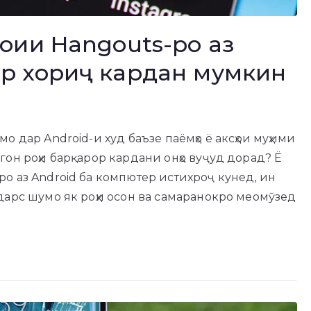
иоии Hangouts-ро аз
ер хориҷ кардан мумкин
о дар Android-и худ баъзе паёмҳо ё аксҳои муҳими
гон роҳи барқарор кардани онҳо вуҷуд дорад? Ё
о аз Android ба компютер истихроҷ кунед, ин
 дарс шумо як роҳи осон ва самаранокро меомӯзед