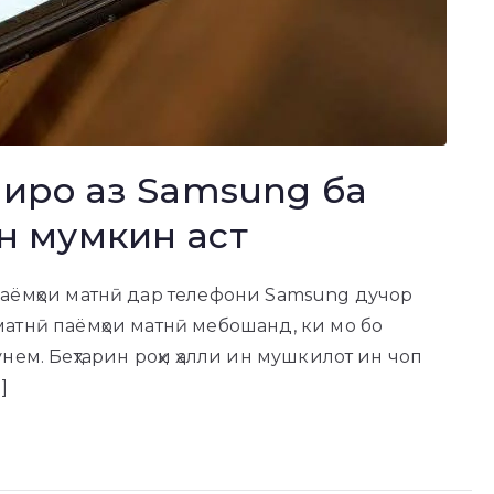
ниро аз Samsung ба
н мумкин аст
паёмҳои матнӣ дар телефони Samsung дучор
матнӣ паёмҳои матнӣ мебошанд, ки мо бо
нем. Беҳтарин роҳи ҳалли ин мушкилот ин чоп
]