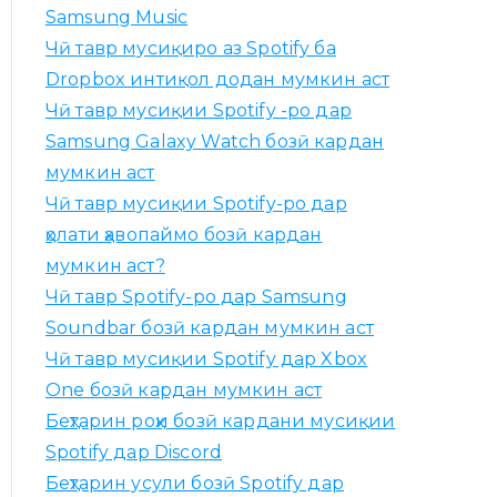
ҷ
Samsung Music
ӯ
Чӣ тавр мусиқиро аз Spotify ба
б
Dropbox интиқол додан мумкин аст
а
Чӣ тавр мусиқии Spotify -ро дар
р
Samsung Galaxy Watch бозӣ кардан
о
мумкин аст
и
Чӣ тавр мусиқии Spotify-ро дар
:
ҳолати ҳавопаймо бозӣ кардан
мумкин аст?
Чӣ тавр Spotify-ро дар Samsung
Soundbar бозӣ кардан мумкин аст
Чӣ тавр мусиқии Spotify дар Xbox
One бозӣ кардан мумкин аст
Беҳтарин роҳи бозӣ кардани мусиқии
Spotify дар Discord
Беҳтарин усули бозӣ Spotify дар