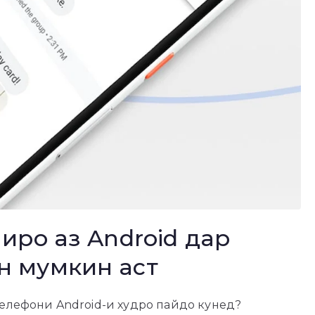
ниро аз Android дар
н мумкин аст
 телефони Android-и худро пайдо кунед?