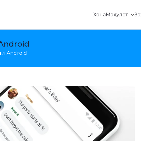
Хона
Маҳсулот
За
ҷойгиршавӣ, барқарорсозии маълумотҳои Android в
Android
ии Android