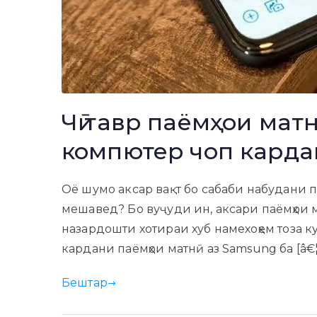
Чӣ тавр паёмҳои мат
компютер чоп карда
Оё шумо аксар вақт бо сабаби набудани 
мешавед? Бо вуҷуди ин, аксари паёмҳои 
назардошти хотираи хуб намехоҳем тоза ку
кардани паёмҳои матнӣ аз Samsung ба [â€¦
Бештар