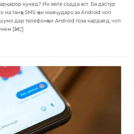
арқарор кунед? Ин хеле содда аст. Ба дастур
 на танҳо SMS-ҳои мавҷударо аз Android чоп
шумо дар телефонҳои Android тоза кардаед, чоп
нем [â€¦]