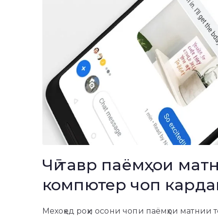
Чӣ тавр паёмҳои мат
компютер чоп карда
Мехоҳед роҳи осони чопи паёмҳои матнии