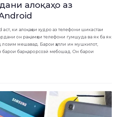
рдани алоқаҳо аз
Android
 аст, ки алоқаҳои худро аз телефони шикастаи
ардани он рақамҳои телефони гумшуда ва як ба як
д лозим мешавад. Барои ҳалли ин мушкилот,
ин барои барқарорсозӣ мебошад. Он барои