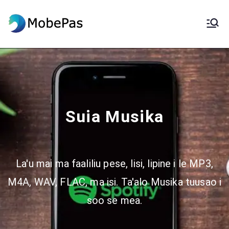
MobePas
MobePas Suia Nofoaga, Toe
Fa'aleleia o Fa'amatalaga
Android & Fa'aliliuga Fe'avea'i
Suia Musika
La'u mai ma faaliliu pese, lisi, lipine i le MP3,
M4A, WAV, FLAC, ma isi. Ta'alo Musika tuusao i
soo se mea.