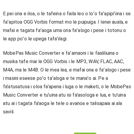
E pei ona e iloa, o le tafeina o faila leo o loʻo faʻapipiʻiina i se
faʻapitoa OGG Vorbis format mo le puipuiga. I lenei auala, e
mafai e tagata faʻaoga uma ona faʻalogo i pese i totonu o
le app poʻo le upega tafaʻilagi.
MobePas Music Converter e faʻamaoni i le faaliliuina o
musika tafe mai le OGG Vorbis i le MP3, WAV, FLAC, AAC,
M4A, ma le M4B. O le mea lea, e mafai ona e faʻalogo i pese
i masini eseese poʻo taʻaloga e te manaʻo ai. Pe a
fa'atusatusa i oloa fa'apena i luga o le maketi, o le MobePas
Music Converter e tu'uina atu isi fa'asologa e lua, e tu'uina
atu ai i tagata fa'aoga le tele o avanoa e talisapaia ai ala
savili.