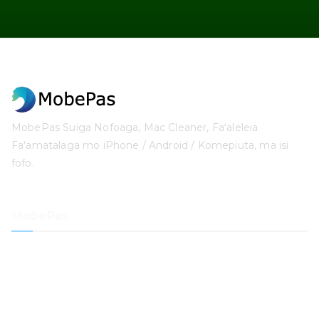
MobePas Suiga Nofoaga, Mac Cleaner, Faʻaleleia
Faʻamatalaga mo iPhone / Android / Komepiuta, ma isi
fofo.
MobePas
Suia nofoaga
Toe Faʻaleleia Faʻamatalaga iPhone
iOS System Toe Fa'aleleia
Tatala le upu faataga o le iPhone