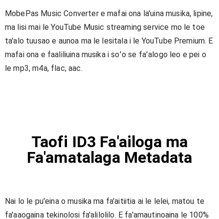
MobePas Music Converter e mafai ona la'uina musika, lipine,
ma lisi mai le YouTube Music streaming service mo le toe
ta'alo tuusao e aunoa ma le lesitala i le YouTube Premium. E
mafai ona e faaliliuina musika i soʻo se faʻalogo leo e pei o
le mp3, m4a, flac, aac.
Taofi ID3 Fa'ailoga ma
Fa'amatalaga Metadata
Nai lo le pu'eina o musika ma fa'aitiitia ai le lelei, matou te
fa'aaogaina tekinolosi fa'alilolilo. E fa'amautinoaina le 100%