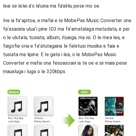
leai se lelei a'o la'uina ma fa'aliliu pese mo oe.
Ina ia faʻapitoa, e mafai e le MobePas Music Converter ona
faʻasaoina uluaʻi pine ID3 ma faʻamatalaga metadata, e pei
o le ulutala, tusiata, album, ituaiga, ma isi. O le mea lea, e
faigofie ona e faʻatulagaina le faletusi musika e faia e
tusiata ma lipine. E le gata i lea, o le MobePas Music
Converter e mafai ona fesoasoani ia te oe e sii maia pese
maualuga i luga o le 320kbps.