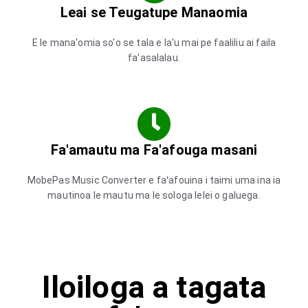
Leai se Teugatupe Manaomia
E le mana'omia so'o se tala e la'u mai pe faaliliu ai faila
fa'asalalau.
Fa'amautu ma Fa'afouga masani
MobePas Music Converter e faʻafouina i taimi uma ina ia
mautinoa le mautu ma le sologa lelei o galuega.
Iloiloga a tagata