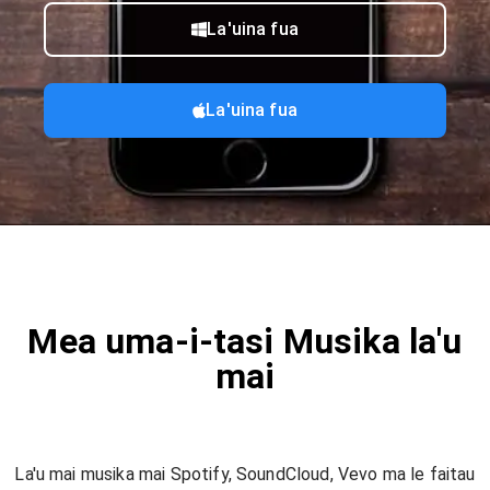
La'uina fua
La'uina fua
Mea uma-i-tasi Musika la'u
mai
La'u mai musika mai Spotify, SoundCloud, Vevo ma le faitau