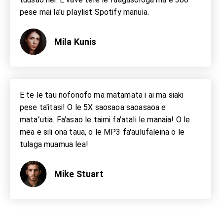
pese mai la'u playlist Spotify manuia.
Mila Kunis
E te le tau nofonofo ma matamata i ai ma siaki
pese ta'itasi! O le 5X saosaoa saoasaoa e
mataʻutia. Fa'asao le taimi fa'atali le manaia! O le
mea e sili ona taua, o le MP3 fa'aulufaleina o le
tulaga muamua lea!
Mike Stuart