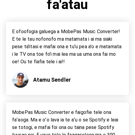
fa'atau
E ofoofogia galuega a MobePas Music Converter!
E te le tau nofonofo ma matamata i ai ma siaki
pese ta'itasi e mafai ona e tu'u pea a'o e matamata
i le TV ona toe fo'i mai lea ma ua uma ona fai mo
oe! Ou te fiafia tele i ai!!
Atamu Sendler
MobePas Music Converter e faigofie tele ona
faʻaoga. Ma e oʻo lava ia te aʻu o se Spotify e leai
se totogi, e mafai foi ona ou taina pese Spotify
tuusao nei. E vave tele le faagasologa ma e 300