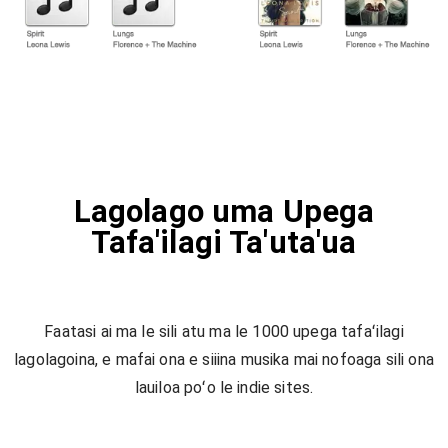
Lagolago uma Upega
Tafa'ilagi Ta'uta'ua
Faatasi ai ma le sili atu ma le 1000 upega tafaʻilagi
lagolagoina, e mafai ona e siiina musika mai nofoaga sili ona
lauiloa poʻo le indie sites.