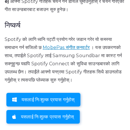
e)
आफ्नो Spotify गीतहरू चयन गर्न डायल घुमाउनुहोस् र चयन गरिएको
गीत साउन्डबारबाट बजाउन सुरु हुनेछ।
निष्कर्ष
Spotify को लागि ध्वनि पट्टी प्रयोग गरेर जडान गरेर यो समस्या
समाधान गर्न सजिलो छ
MobePas संगीत कनवर्टर
। यस उपकरणको
साथ, तपाईले Spotify लाई Samsung Soundbar मा कास्ट गर्न
सक्नुहुन्छ यद्यपि Spotify Connect को सुविधा साउन्डबारको लागि
उपलब्ध छैन। तपाईंले आफ्नो यन्त्रमा Spotify गीतहरू सिधै डाउनलोड
गर्नुहोस् र त्यसपछि प्लेब्याक सुरु गर्नुहोस्।
यसलाई निःशुल्क प्रयास गर्नुहोस्
यसलाई निःशुल्क प्रयास गर्नुहोस्