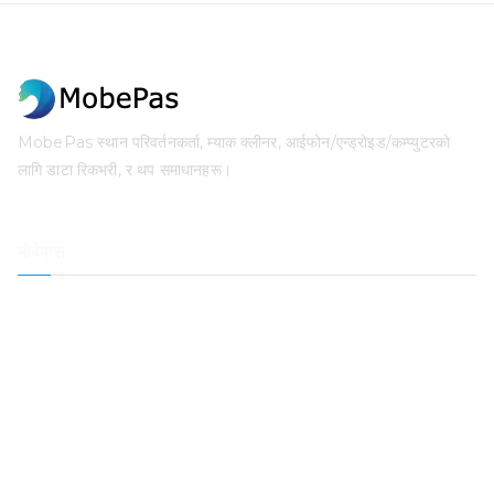
MobePas स्थान परिवर्तनकर्ता, म्याक क्लीनर, आईफोन/एन्ड्रोइड/कम्प्युटरको
लागि डाटा रिकभरी, र थप समाधानहरू।
मोबेपास
स्थान परिवर्तक
आईफोन डाटा रिकभरी
iOS प्रणाली रिकभरी
आईफोन पासकोड अनलकर
डाटा रिकभरी
म्याक क्लीनर