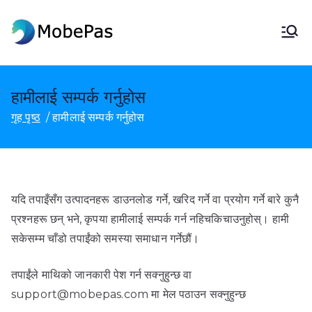
सामग्रीमा
जानुहोस्
मोबेपास
MobePas स्थान परिवर्तनकर्ता, एन्ड्रोइड
डाटा रिकभरी र मोबाइल स्थानान्तरण
हामीलाई सम्पर्क गर्नुहोस
गृह पृष्ठ
हामीलाई सम्पर्क गर्नुहोस
यदि तपाइँसँग उत्पादनहरू डाउनलोड गर्ने, खरिद गर्ने वा प्रयोग गर्ने बारे कुनै
प्रश्नहरू छन् भने, कृपया हामीलाई सम्पर्क गर्न नहिचकिचाउनुहोस्। हामी
सकेसम्म चाँडो तपाईंको समस्या समाधान गर्नेछौं।
तपाईंले माथिको जानकारी पेश गर्न सक्नुहुन्छ वा
support@mobepas.com मा मेल पठाउन सक्नुहुन्छ