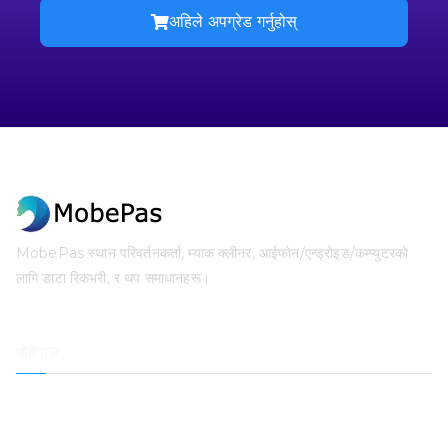
अहिले अपग्रेड गर्नुहोस्
MobePas स्थान परिवर्तनकर्ता, म्याक क्लीनर, आईफोन/एन्ड्रोइड/कम्प्युटरको
लागि डाटा रिकभरी, र थप समाधानहरू।
मोबेपास
स्थान परिवर्तक
आईफोन डाटा रिकभरी