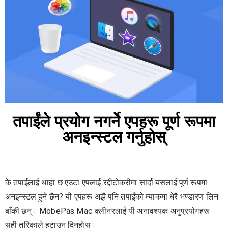
तपाईंले प्रयोग नगर्ने एपहरू पूर्ण रूपमा
अनइन्स्टल गर्नुहोस्
के तपाईलाई थाहा छ एउटा एपलाई रद्दीटोकरीमा सार्दा यसलाई पूर्ण रूपमा
अनइन्स्टल हुने छैन? यी एपहरू अझै पनि तपाईंको म्याकमा धेरै भण्डारण लिन
बाँकी छन्। MobePas Mac क्लीनरलाई यी अनावश्यक अनुप्रयोगहरू
सही तरिकाले हटाउन दिनुहोस्।