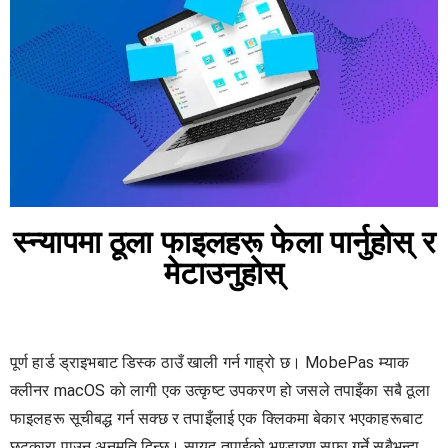
स्न्यापमा ठूला फाइलहरू फेला पार्नुहोस् र
मेटाउनुहोस्
पूर्ण हार्ड ड्राइभबाट डिस्क ठाउँ खाली गर्न गाह्रो छ। MobePas म्याक
क्लीनर macOS को लागी एक उत्कृष्ट उपकरण हो जसले तपाइँका सबै ठूला
फाइलहरू सूचीबद्ध गर्न सक्छ र तपाइँलाई एक क्लिकमा बेकार भएकाहरूबाट
छुटकारा पाउन अनुमति दिन्छ। सायद तपाईको भण्डारण सफा गर्ने सबैभन्दा