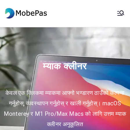
मोबेपास
MobePas स्थान परिवर्तनकर्ता, एन्ड्रोइड
डाटा रिकभरी र मोबाइल स्थानान्तरण
म्याक क्लीनर
केवल एक क्लिकमा म्याकमा आफ्नो भण्डारण ठाउँको कल्पना
गर्नुहोस्, व्यवस्थापन गर्नुहोस् र खाली गर्नुहोस्। macOS
Monterey र M1 Pro/Max Macs को लागि उत्तम म्याक
क्लीनर अनुकूलित