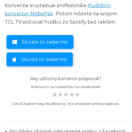
Konverzia si vyžaduje profesionála
Hudobný
konvertor MobePas
. Potom môžete na svojom
TCL TV počúvať hudbu zo Spotify bez reklám.
Skúste to zadarmo
Skúste to zadarmo
Aký užitočný bol tento príspevok?
Kliknutím na hviezdičku ho ohodnotíte!
Zatiaľ žiadne hlasy! Buďte prvý, kto ohodnotí tento príspevok.
Ako ľahko obnoviť odstránené správy z Facebook