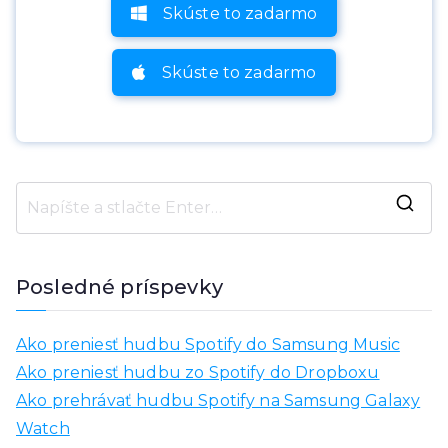
Skúste to zadarmo
Skúste to zadarmo
H
ľ
a
Posledné príspevky
d
a
Ako preniesť hudbu Spotify do Samsung Music
ť
Ako preniesť hudbu zo Spotify do Dropboxu
:
Ako prehrávať hudbu Spotify na Samsung Galaxy
Watch