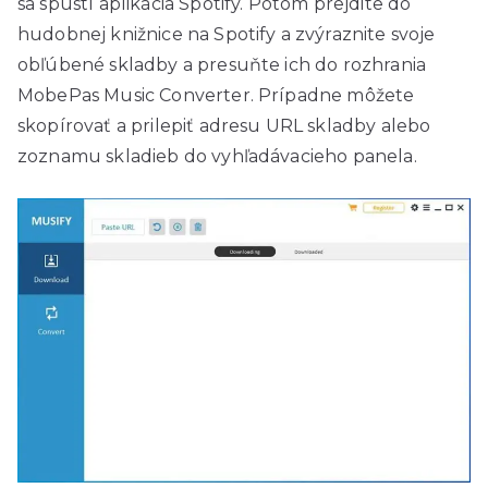
sa spustí aplikácia Spotify. Potom prejdite do
hudobnej knižnice na Spotify a zvýraznite svoje
obľúbené skladby a presuňte ich do rozhrania
MobePas Music Converter. Prípadne môžete
skopírovať a prilepiť adresu URL skladby alebo
zoznamu skladieb do vyhľadávacieho panela.