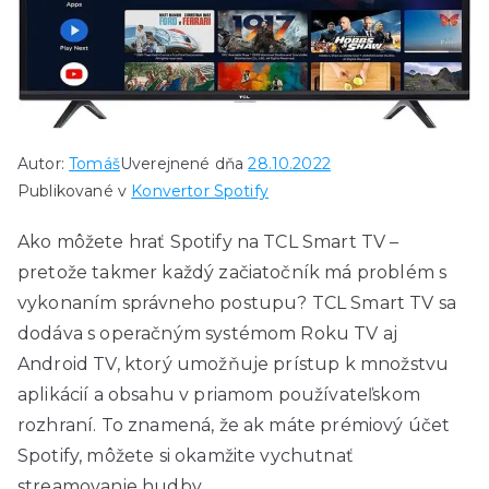
Autor:
Tomáš
Uverejnené dňa
28.10.2022
Publikované v
Konvertor Spotify
Ako môžete hrať Spotify na TCL Smart TV –
pretože takmer každý začiatočník má problém s
vykonaním správneho postupu? TCL Smart TV sa
dodáva s operačným systémom Roku TV aj
Android TV, ktorý umožňuje prístup k množstvu
aplikácií a obsahu v priamom používateľskom
rozhraní. To znamená, že ak máte prémiový účet
Spotify, môžete si okamžite vychutnať
streamovanie hudby.