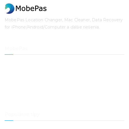
MobePas Location Changer, Mac Cleaner, Data Recovery
for iPhone/Android/Computer a ďalšie riešenia.
MobePas
Menič polohy
Obnova dať iPhone
Obnova systému iOS
Odblokovanie prístupového kódu pre iPhone
Obnova dať
Čistič Macu
Populárne tipy
Ako preniesť hudbu Spotify do Samsung Music