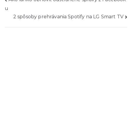
Navigácia
u
príspevku
2 spôsoby prehrávania Spotify na LG Smart TV