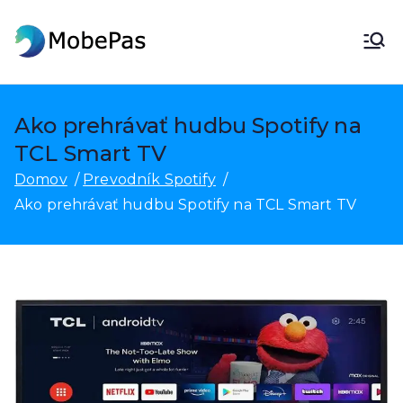
Preskočiť
na
MobePas
Menič polohy MobePas, obnova
obsah
dát Android a mobilný prenos
Ako prehrávať hudbu Spotify na
TCL Smart TV
Domov
Prevodník Spotify
Ako prehrávať hudbu Spotify na TCL Smart TV