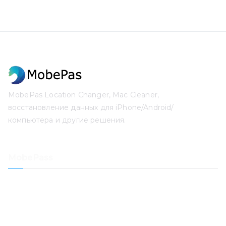
MobePas Location Changer, Mac Cleaner,
восстановление данных для iPhone/Android/
компьютера и другие решения.
MobePass
Смена местоположения
Восстановление данных iPhone
Восстановление системы iOS
Разблокировка пароля iPhone