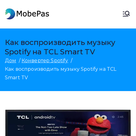
перейти
к
MobePass
MobePas Location Changer,
содержанию
восстановление данных
Android и передача
Как воспроизводить музыку
мобильных данных
Spotify на TCL Smart TV
Дом
Конвертер Spotify
Как воспроизводить музыку Spotify на TCL
Smart TV