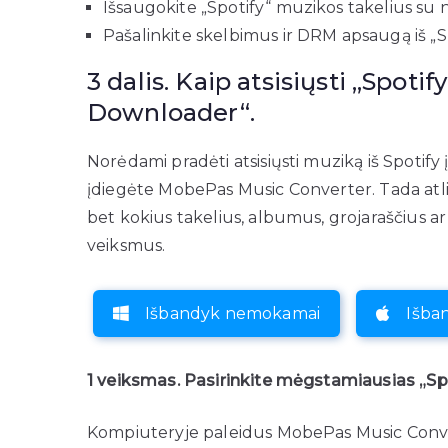
Išsaugokite „Spotify“ muzikos takelius su
Pašalinkite skelbimus ir DRM apsaugą iš „S
3 dalis. Kaip atsisiųsti „Spot
Downloader“.
Norėdami pradėti atsisiųsti muziką iš Spotify į
įdiegėte MobePas Music Converter. Tada atli
bet kokius takelius, albumus, grojaraščius ar i
veiksmus.
Išbandyk nemokamai
Išba
1 veiksmas. Pasirinkite mėgstamiausias „Sp
Kompiuteryje paleidus MobePas Music Conver