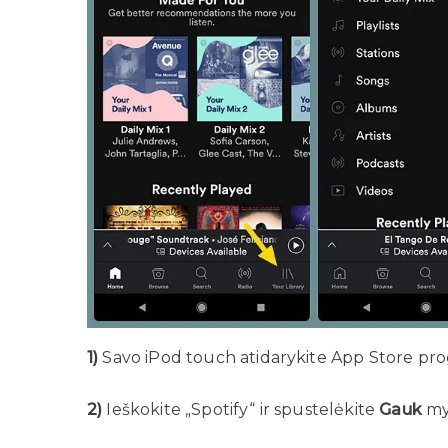
1)
Savo iPod touch atidarykite App Store pr
2)
Ieškokite „Spotify“ ir spustelėkite
Gauk
myg