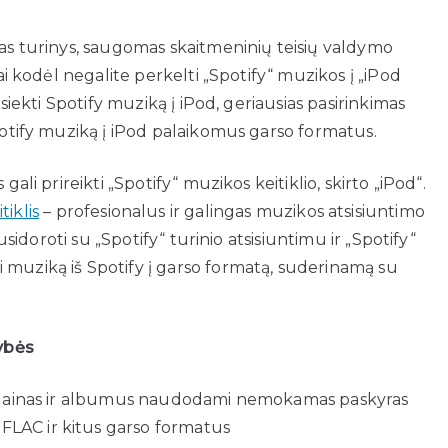
mas turinys, saugomas skaitmeninių teisių valdymo
tai kodėl negalite perkelti „Spotify“ muzikos į „iPod
asiekti Spotify muziką į iPod, geriausias pasirinkimas
potify muziką į iPod palaikomus garso formatus.
ali prireikti „Spotify“ muzikos keitiklio, skirto „iPod“.
iklis
– profesionalus ir galingas muzikos atsisiuntimo
susidoroti su „Spotify“ turinio atsisiuntimu ir „Spotify“
 muziką iš Spotify į garso formatą, suderinamą su
ybės
us, dainas ir albumus naudodami nemokamas paskyras
FLAC ir kitus garso formatus