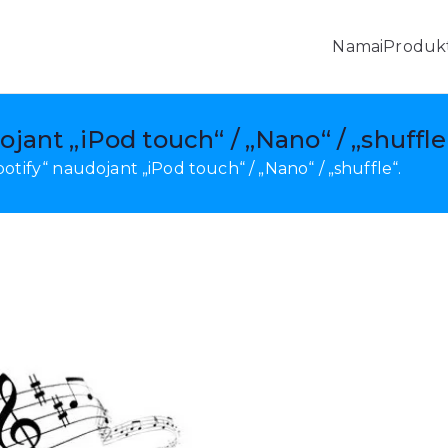
Namai
Produkt
s, „Android“ duomenų atkūrimas ir amp; Mobilusis perkėl
jant „iPod touch“ / „Nano“ / „shuffle
otify“ naudojant „iPod touch“ / „Nano“ / „shuffle“.