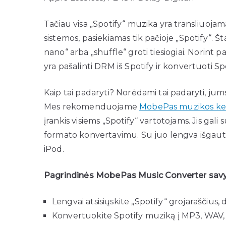
Tačiau visa „Spotify“ muzika yra transliuoja
sistemos, pasiekiamas tik pačioje „Spotify“. Š
nano“ arba „shuffle“ groti tiesiogiai. Norint p
yra pašalinti DRM iš Spotify ir konvertuoti S
Kaip tai padaryti? Norėdami tai padaryti, jums g
Mes rekomenduojame
MobePas muzikos keit
įrankis visiems „Spotify“ vartotojams. Jis gali 
formato konvertavimu. Su juo lengva išgauti
iPod.
Pagrindinės MobePas Music Converter sav
Lengvai atsisiųskite „Spotify“ grojarašči
Konvertuokite Spotify muziką į MP3, WAV, 