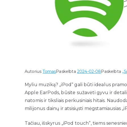
Autorius
Tomas
Paskelbta
2024-02-08
Paskelbta
„S
Myliu muziką? „iPod“ gali būti idealus pramo
Apple EarPods, būsite sužavėti gyvu ir detal
natomis ir tiksliais perkusiniais hitais. Naudod
milijonus dainų ir atsisiųsti mėgstamiausias „i
Tačiau, išskyrus „iPod touch“, tiems senesni