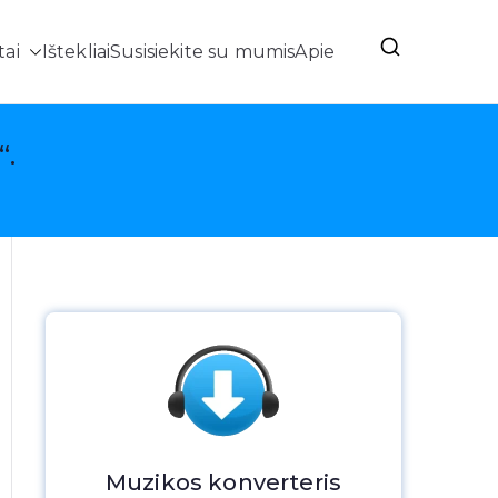
ai
Ištekliai
Susisiekite su mumis
Apie
imas
“.
Muzikos konverteris