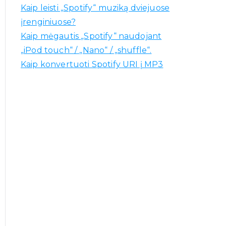
Kaip leisti „Spotify“ muziką dviejuose
įrenginiuose?
Kaip mėgautis „Spotify“ naudojant
„iPod touch“ / „Nano“ / „shuffle“.
Kaip konvertuoti Spotify URI į MP3