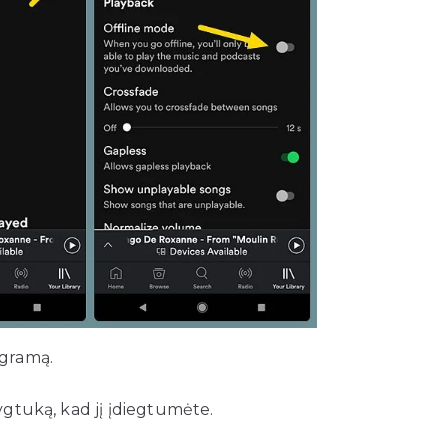
ogramą.
tuką, kad jį įdiegtumėte.