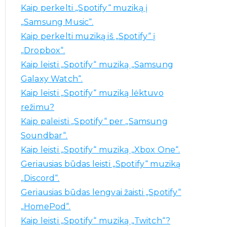
o
Kaip perkelti „Spotify“ muziką į
t
„Samsung Music“.
i
Kaip perkelti muziką iš „Spotify“ į
:
„Dropbox“.
Kaip leisti „Spotify“ muziką „Samsung
Galaxy Watch“.
Kaip leisti „Spotify“ muziką lėktuvo
režimu?
Kaip paleisti „Spotify“ per „Samsung
Soundbar“.
Kaip leisti „Spotify“ muziką „Xbox One“.
Geriausias būdas leisti „Spotify“ muziką
„Discord“.
Geriausias būdas lengvai žaisti „Spotify“
„HomePod“.
Kaip leisti „Spotify“ muziką „Twitch“?