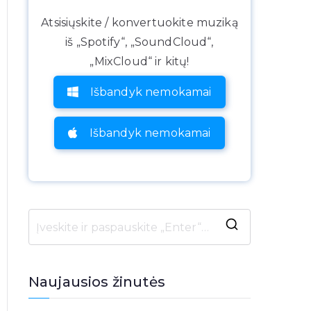
Atsisiųskite / konvertuokite muziką
iš „Spotify“, „SoundCloud“,
„MixCloud“ ir kitų!
Išbandyk nemokamai
Išbandyk nemokamai
I
e
š
Naujausios žinutės
k