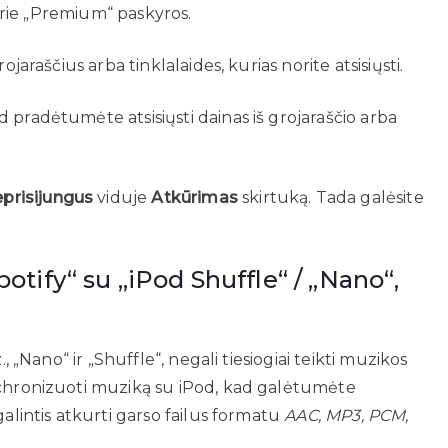
 prie „Premium“ paskyros.
jaraščius arba tinklalaides, kurias norite atsisiųsti.
pradėtumėte atsisiųsti dainas iš grojaraščio arba
prisijungus
viduje
Atkūrimas
skirtuką. Tada galėsite
potify“ su „iPod Shuffle“ / „Nano“,
, „Nano“ ir „Shuffle“, negali tiesiogiai teikti muzikos
nchronizuoti muziką su iPod, kad galėtumėte
galintis atkurti garso failus formatu
AAC, MP3, PCM,