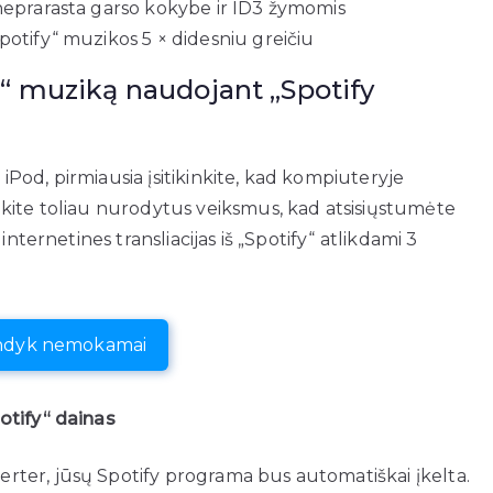
 neprarasta garso kokybe ir ID3 žymomis
potify“ muzikos 5 × didesniu greičiu
ify“ muziką naudojant „Spotify
 iPod, pirmiausia įsitikinkite, kad kompiuteryje
kite toliau nurodytus veiksmus, kad atsisiųstumėte
nternetines transliacijas iš „Spotify“ atlikdami 3
ndyk nemokamai
otify“ dainas
ter, jūsų Spotify programa bus automatiškai įkelta.