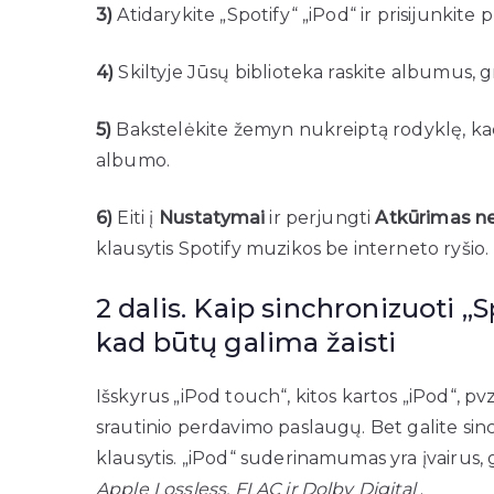
3)
Atidarykite „Spotify“ „iPod“ ir prisijunkite
4)
Skiltyje Jūsų biblioteka raskite albumus, gro
5)
Bakstelėkite žemyn nukreiptą rodyklę, kad 
albumo.
6)
Eiti į
Nustatymai
ir perjungti
Atkūrimas ne
klausytis Spotify muzikos be interneto ryšio.
2 dalis. Kaip sinchronizuoti „S
kad būtų galima žaisti
Išskyrus „iPod touch“, kitos kartos „iPod“, pvz.
srautinio perdavimo paslaugų. Bet galite si
klausytis. „iPod“ suderinamumas yra įvairus, 
Apple Lossless, FLAC ir Dolby Digital
.