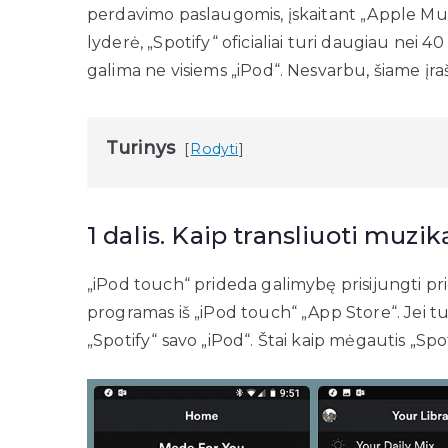
perdavimo paslaugomis, įskaitant „Apple Musi
lyderė, „Spotify“ oficialiai turi daugiau nei 4
galima ne visiems „iPod“. Nesvarbu, šiame įraš
Turinys
Rodyti
1 dalis. Kaip transliuoti muzi
„iPod touch“ prideda galimybę prisijungti prie 
programas iš „iPod touch“ „App Store“. Jei turi
„Spotify“ savo „iPod“. Štai kaip mėgautis „Sp