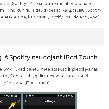
c“ ir „Spotify“. Kaip srautinio muzikos pramonės
0 milijonų kūrinių iš daugybės atlikėjų, tačiau „Spotify“
e atskleisime, kaip žaisti „Spotify“ naudojant „iPod“.
ką iš Spotify naudojant iPod Touch
„Wi-Fi“, kad galėtumėte atsisiųsti ir įdiegti įvairias
te „iPod touch“, galite tiesiogiai transliuoti iš
otify“ muzika „iPod touch“.