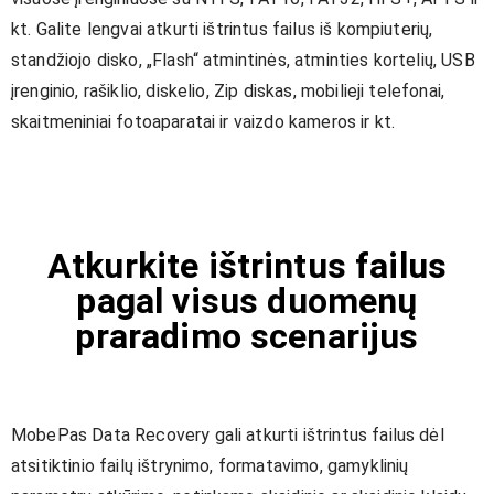
kt. Galite lengvai atkurti ištrintus failus iš kompiuterių,
standžiojo disko, „Flash“ atmintinės, atminties kortelių, USB
įrenginio, rašiklio, diskelio, Zip diskas, mobilieji telefonai,
skaitmeniniai fotoaparatai ir vaizdo kameros ir kt.
Atkurkite ištrintus failus
pagal visus duomenų
praradimo scenarijus
MobePas Data Recovery gali atkurti ištrintus failus dėl
atsitiktinio failų ištrynimo, formatavimo, gamyklinių