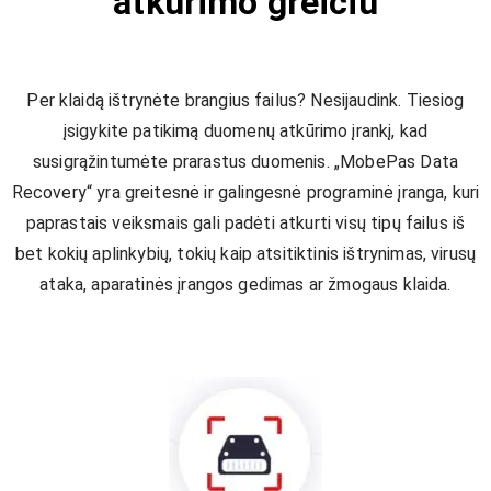
atkūrimo greičiu
Per klaidą ištrynėte brangius failus? Nesijaudink. Tiesiog
įsigykite patikimą duomenų atkūrimo įrankį, kad
susigrąžintumėte prarastus duomenis. „MobePas Data
Recovery“ yra greitesnė ir galingesnė programinė įranga, kuri
paprastais veiksmais gali padėti atkurti visų tipų failus iš
bet kokių aplinkybių, tokių kaip atsitiktinis ištrynimas, virusų
ataka, aparatinės įrangos gedimas ar žmogaus klaida.