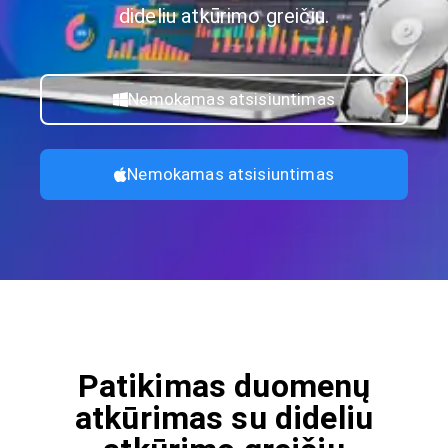
dideliu atkūrimo greičiu.
Nemokamas atsisiuntimas
Nemokamas atsisiuntimas
Patikimas duomenų
atkūrimas su dideliu