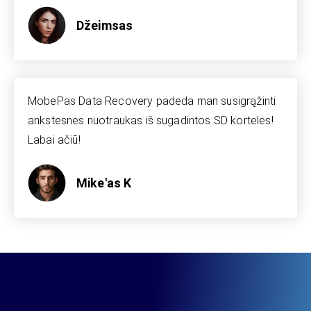
Džeimsas
MobePas Data Recovery padeda man susigrąžinti
ankstesnes nuotraukas iš sugadintos SD kortelės!
Labai ačiū!
Mike'as K