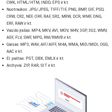
CWK, HTML/HTM, INDD, EPS ir kt.
Nuotraukos: JPG/JPEG, TIFF/TIF, PNG, BMP, GIF, PSD,
CRW, CR2, NEF, ORF, RAF, SR2, MRW, DCR, WMF, DNG,
ERF, RAW ir kt.
Vaizdo įrašas: MP4, MKV, AVI, MOV, M4V, 3GP, 3G2, WMV,
ASF, FLV, SWF, MPG, RM/RMVB ir kt.
Garsas: MP3, WAV, AIF/AIFF, M4A, WMA, MID/MIDI, OGG,
AAC ir kt.
El. paštas: PST, DBX, EMLX ir kt.
Archyvai: ZIP, RAR, SIT ir kt.