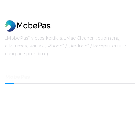
„MobePas“ vietos keitiklis, „Mac Cleaner“, duomenų
atkūrimas, skirtas „iPhone“ / „Android“ / kompiuteriui, ir
daugiau sprendimų.
MobePas
Vietos keitiklis
„iPhone“ duomenų atkūrimas
iOS sistemos atkūrimas
„iPhone“ slaptažodžio atrakinimo priemonė
Duomenų atkūrimas
„Mac“ valiklis.