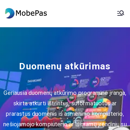
MobePas
„MobePas“ vietos keitiklis,
„Android“ duomenų atkūrimas ir
amp; Mobilusis perkėlimas
Duomenų atkūrimas
Geriausia duomenų atkūrimo programinė įranga,
skirta atkurti ištrintus, suformatuotus ar
prarastus duomenis iš asmeninio kompiuterio,
nešiojamojo kompiuterio ar išimamų įrenginių su