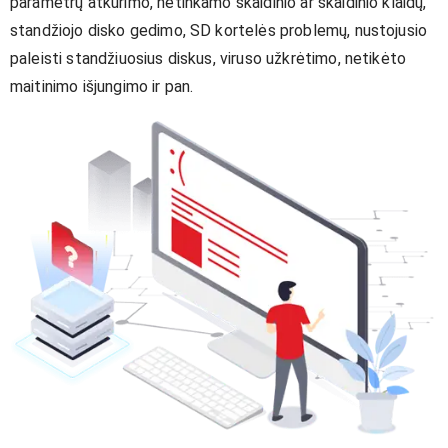
parametrų atkūrimo, netinkamo skaidinio ar skaidinio klaidų,
standžiojo disko gedimo, SD kortelės problemų, nustojusio
paleisti standžiuosius diskus, viruso užkrėtimo, netikėto
maitinimo išjungimo ir pan.