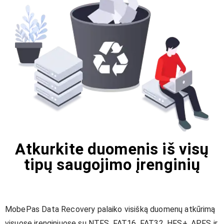
Atkurkite duomenis iš visų
tipų saugojimo įrenginių
MobePas Data Recovery palaiko visišką duomenų atkūrimą
visuose įrenginiuose su NTFS, FAT16, FAT32, HFS+, APFS ir