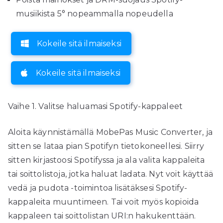
musiikista 5° nopeammalla nopeudella
Kokeile sitä ilmaiseksi
Kokeile sitä ilmaiseksi
Vaihe 1. Valitse haluamasi Spotify-kappaleet
Aloita käynnistämällä MobePas Music Converter, ja
sitten se lataa pian Spotifyn tietokoneellesi. Siirry
sitten kirjastoosi Spotifyssa ja ala valita kappaleita
tai soittolistoja, jotka haluat ladata. Nyt voit käyttää
vedä ja pudota -toimintoa lisätäksesi Spotify-
kappaleita muuntimeen. Tai voit myös kopioida
kappaleen tai soittolistan URI:n hakukenttään.