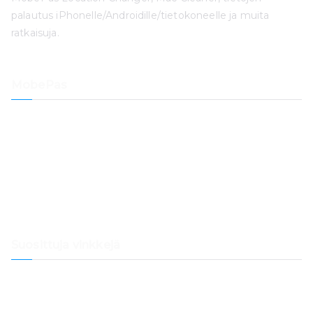
palautus iPhonelle/Androidille/tietokoneelle ja muita
ratkaisuja.
MobePas
Sijainnin vaihtaja
iPhonen tietojen palautus
iOS-järjestelmän palautus
iPhonen pääsykoodin avaus
Tietojen palautus
Mac-puhdistaja
Suosittuja vinkkejä
Kuinka siirtää Spotify-musiikkia Samsung Musiciin
Kuinka siirtää musiikkia Spotifysta Dropboxiin