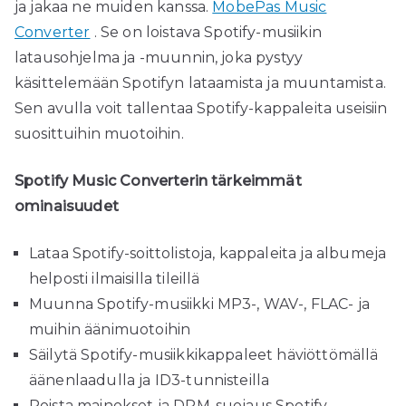
ja jakaa ne muiden kanssa.
MobePas Music
Converter
. Se on loistava Spotify-musiikin
latausohjelma ja -muunnin, joka pystyy
käsittelemään Spotifyn lataamista ja muuntamista.
Sen avulla voit tallentaa Spotify-kappaleita useisiin
suosittuihin muotoihin.
Spotify Music Converterin tärkeimmät
ominaisuudet
Lataa Spotify-soittolistoja, kappaleita ja albumeja
helposti ilmaisilla tileillä
Muunna Spotify-musiikki MP3-, WAV-, FLAC- ja
muihin äänimuotoihin
Säilytä Spotify-musiikkikappaleet häviöttömällä
äänenlaadulla ja ID3-tunnisteilla
Poista mainokset ja DRM-suojaus Spotify-