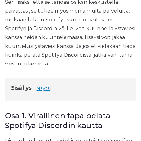
Sen lisäksi, että se tarjoaa paikan keskustella
päivästäsi, se tukee myös monia muita palveluita,
mukaan lukien Spotify. Kun luot yhteyden
Spotifyn ja Discordin välille, voit kuunnella ystäviesi
kanssa heidän kuuntelemassa. Lisäksi voit jakaa
kuuntelusi ystäviesi kanssa. Ja jos et vieläkään tiedä
kuinka pelata Spotifya Discordissa, jatka vain tämän
viestin lukemista.
Sisällys
Näytä
Osa 1. Virallinen tapa pelata
Spotifya Discordin kautta
Discord on luonut täydellisen yhteistyön Spotifyn