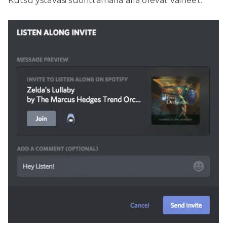
Kutsu ystäväsi suorittamalla alla olevat vaiheet.