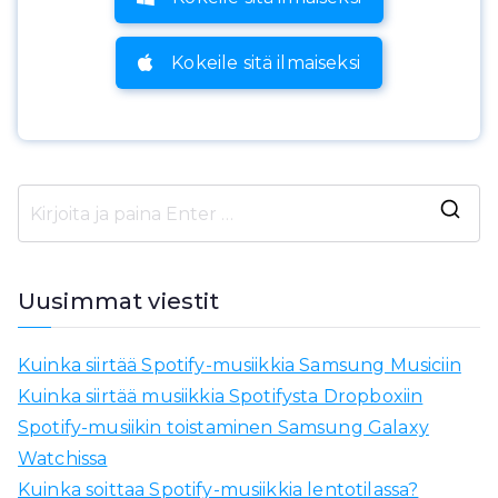
Kokeile sitä ilmaiseksi
E
t
s
Uusimmat viestit
i
ä
Kuinka siirtää Spotify-musiikkia Samsung Musiciin
:
Kuinka siirtää musiikkia Spotifysta Dropboxiin
Spotify-musiikin toistaminen Samsung Galaxy
Watchissa
Kuinka soittaa Spotify-musiikkia lentotilassa?