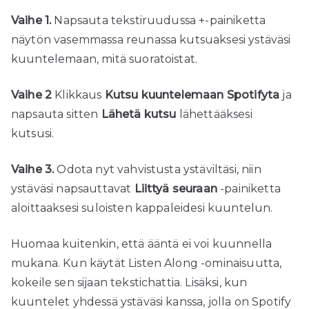
Vaihe 1.
Napsauta tekstiruudussa +-painiketta
näytön vasemmassa reunassa kutsuaksesi ystäväsi
kuuntelemaan, mitä suoratoistat.
Vaihe 2
Klikkaus
Kutsu kuuntelemaan Spotifyta
ja
napsauta sitten
Lähetä kutsu
lähettääksesi
kutsusi.
Vaihe 3.
Odota nyt vahvistusta ystäviltäsi, niin
ystäväsi napsauttavat
Liittyä seuraan
-painiketta
aloittaaksesi suloisten kappaleidesi kuuntelun.
Huomaa kuitenkin, että ääntä ei voi kuunnella
mukana. Kun käytät Listen Along -ominaisuutta,
kokeile sen sijaan tekstichattia. Lisäksi, kun
kuuntelet yhdessä ystäväsi kanssa, jolla on Spotify