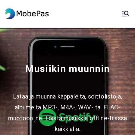
MobePas
MobePas-sijainninvaihtaja,
Android-tietojen palautus ja
mobiilisiirto
Musiikin muunnin
Lataa ja muunna kappaleita, soittolistoja,
albumeita MP3-, M4A-, WAV- tai FLAC-
muotoon jne. Toista musiikkia offline-tilassa
kaikkialla.