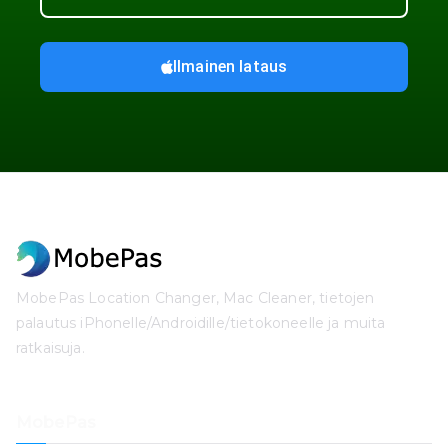
Ilmainen lataus
MobePas Location Changer, Mac Cleaner, tietojen
palautus iPhonelle/Androidille/tietokoneelle ja muita
ratkaisuja.
MobePas