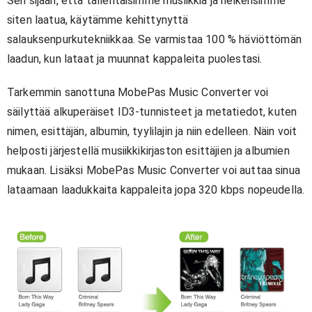
Sen sijaan, että tallentaisimme musiikkia ja heikensimme
siten laatua, käytämme kehittynyttä
salauksenpurkutekniikkaa. Se varmistaa 100 % häviöttömän
laadun, kun lataat ja muunnat kappaleita puolestasi.
Tarkemmin sanottuna MobePas Music Converter voi
säilyttää alkuperäiset ID3-tunnisteet ja metatiedot, kuten
nimen, esittäjän, albumin, tyylilajin ja niin edelleen. Näin voit
helposti järjestellä musiikkikirjaston esittäjien ja albumien
mukaan. Lisäksi MobePas Music Converter voi auttaa sinua
lataamaan laadukkaita kappaleita jopa 320 kbps nopeudella.