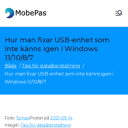
Hoppa
till
MobePas
MobePas platsändring, Android-
innehållet
dataåterställning och
mobilöverföring
Hur man fixar USB-enhet som
inte känns igen i Windows
11/10/8/7
Både
Tips för dataåterställning
Hur man fixar USB-enhet som inte känns igen i
Windows 11/10/8/7
Förbi
Tomas
Postat på
2021-09-14
Inlagd i
Tips för dataåterställning