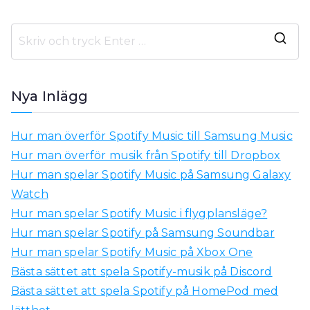
S
ö
k
Nya Inlägg
a
e
Hur man överför Spotify Music till Samsung Music
f
Hur man överför musik från Spotify till Dropbox
t
Hur man spelar Spotify Music på Samsung Galaxy
e
Watch
r
Hur man spelar Spotify Music i flygplansläge?
:
Hur man spelar Spotify på Samsung Soundbar
Hur man spelar Spotify Music på Xbox One
Bästa sättet att spela Spotify-musik på Discord
Bästa sättet att spela Spotify på HomePod med