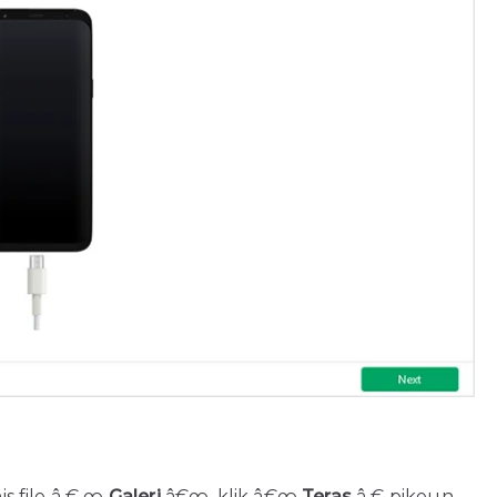
is file â € œ
Galeri
â€œ, klik â€œ
Teras
â € pikeun