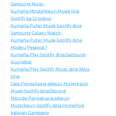
i
Samsung Music
a
Kumaha Mindahkeun Musik tina
n
Spotify ka Dropbox
p
Kumaha Puter Musik Spotify dina
i
Samsung Galaxy Watch
k
Kumaha Puter Musik Spotify dina
e
Modeu Pesawat?
u
Kumaha Play Spotify dina Samsung
n
Soundbar
:
Kumaha Play Spotify Music dina Xbox
One
Cara Pangalusna pikeun Muterkeun
Musik Spotify dina Discord
Métode Pangalusna pikeun
Muterkeun Spotify dina HomePod
kalayan Gampang