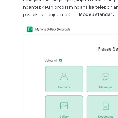
ngantepkeun program nganalisa telepon anj
pas pikeun anjeun: â € œ
Modeu standar
â 