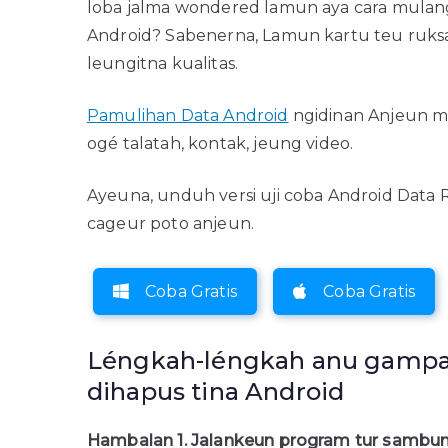
loba jalma wondered lamun aya cara mulang
Android? Sabenerna, Lamun kartu teu ruksa
leungitna kualitas.
Pamulihan Data Android
ngidinan Anjeun mu
ogé talatah, kontak, jeung video.
Ayeuna, unduh versi uji coba Android Data
cageur poto anjeun.
Coba Gratis
Coba Gratis
Léngkah-léngkah anu gampa
dihapus tina Android
Hambalan 1. Jalankeun program tur sambun