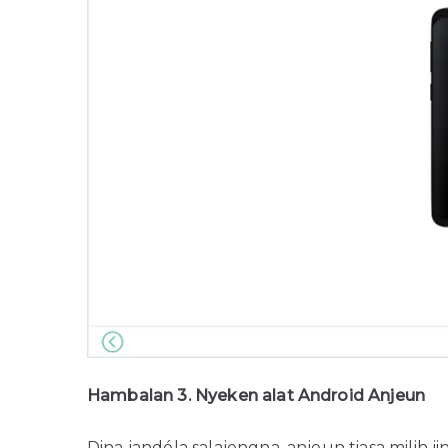
Hambalan 3. Nyeken alat Android Anjeun
Dina jandéla salajengna, anjeun tiasa milih jin