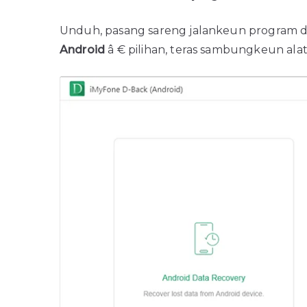
Unduh, pasang sareng jalankeun program di
Android
â € pilihan, teras sambungkeun ala