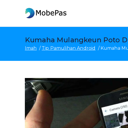
Luncat
ka
MobePas
Pangrobah Lokasi MobePas
eusi
Kumaha Mulangkeun Poto Dih
Imah
Tip Pamulihan Android
Kumaha Mul