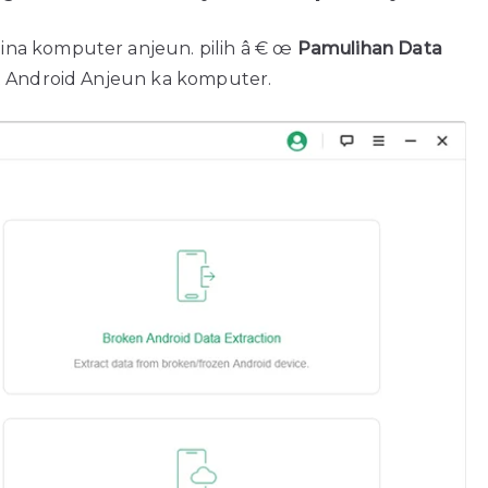
na komputer anjeun. pilih â € œ
Pamulihan Data
t Android Anjeun ka komputer.