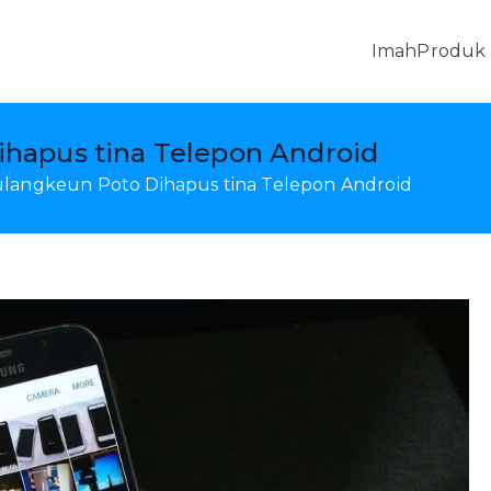
Imah
Produk
, Pamulihan Data Android & Transfer Seluler
apus tina Telepon Android
angkeun Poto Dihapus tina Telepon Android