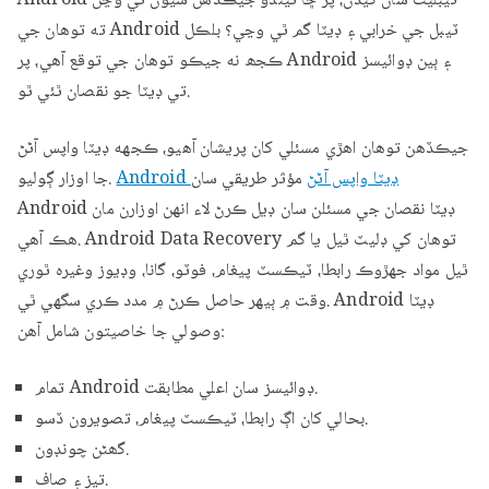
Android ٽيبليٽ سان کيڏڻ، پر ڇا ٿيندو جيڪڏهن شيون ٿي وڃن
ته توهان جي Android ٽيبل جي خرابي ۽ ڊيٽا گم ٿي وڃي؟ بلڪل
ڪجھ نه جيڪو توهان جي توقع آهي، پر Android ۽ ٻين ڊوائيسز
تي ڊيٽا جو نقصان ٿئي ٿو.
جيڪڏهن توهان اهڙي مسئلي کان پريشان آهيو، ڪجهه ڊيٽا واپس آڻڻ
Android ڊيٽا واپس آڻڻ
مؤثر طريقي سان
جا اوزار ڳوليو.
Android ڊيٽا نقصان جي مسئلن سان ڊيل ڪرڻ لاء انهن اوزارن مان
هڪ آهي. Android Data Recovery توهان کي ڊليٽ ٿيل يا گم
ٿيل مواد جهڙوڪ رابطا، ٽيڪسٽ پيغام، فوٽو، گانا، وڊيوز وغيره ٿوري
وقت ۾ ٻيهر حاصل ڪرڻ ۾ مدد ڪري سگهي ٿي. Android ڊيٽا
وصولي جا خاصيتون شامل آهن:
تمام Android ڊوائيسز سان اعلي مطابقت.
بحالي کان اڳ رابطا، ٽيڪسٽ پيغام، تصويرون ڏسو.
گھڻن چونڊون.
تيز ۽ صاف.