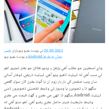
20-09-2021
تي پوسٽ ڪيو ويو
پاران
ٽامس
Android بحالي جا طريقا
۾ پوسٽ ڪيو ويو
وڏي اسڪرين جو مطلب آھي پڙھڻ ۽ وڊيو هلائڻ جو بھتر تجربو، اھو
ئي سبب آھي ته ٽيبليٽ ٺاھيو ويو آھي. ٽيبليٽ ذريعي، توهان آساني
سان ويب صفحن کي بار بار زوم ان يا آئوٽ ڪرڻ کان سواءِ گھمي
سگهو ٿا ۽ تصويرن يا وڊيوز تي وڌيڪ تفصيلي تصويرون ڏسي
سگهو ٿا. انهي جي ڪري ۽ گهٽ قيمت جي ڪري، Android ٽيبليٽ
وڌيڪ مارڪيٽ شيئر حاصل ڪري رهيو آهي. اهو سٺو آهي ته