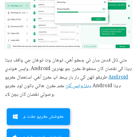
مٿي ڏنل قدمن سان ٿي چڪو آهي، توهان وٽ توهان جي واقف ڊيٽا
واپس هوندي. Android ڊيٽا کي نقصان کان محفوظ ڪرڻ جو بهترين
Android
طريقو انهن کي بار بار بيڪ اپ ڪرڻ آهي. استعمال ڪريو
ڊيٽا واپس آڻڻ
ڪم ڪرڻ. ھاڻي ڊائون لوڊ ڪريو Android ڊيٽا
وصولي نقصان کان بچڻ لاء.
ڪوشش ڪريو مفت ۾