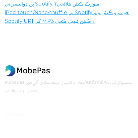
ٻن ڊوائيسز تي Spotify ميوزڪ ڪيئن هلائجي؟
iPod touch/Nano/shuffle تي Spotify جو مزو ڪيئن وٺو
Spotify URI کي MP3 ۾ ڪيئن تبديل ڪجي
MobePas مقام بدلائيندڙ، ميڪ ڪلينر، آئي فون/Android/ڪمپيوٽر لاءِ ڊيٽا
وصولي، ۽ وڌيڪ حل.
موبي پاس
جڳھ مٽائيندڙ
آئي فون ڊيٽا واپس آڻڻ