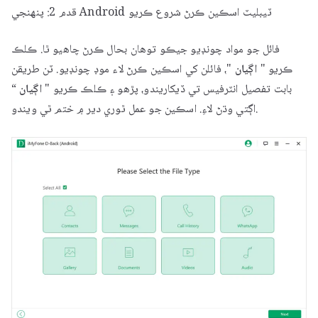
قدم 2: پنهنجي Android ٽيبليٽ اسڪين ڪرڻ شروع ڪريو
فائل جو مواد چونڊيو جيڪو توھان بحال ڪرڻ چاھيو ٿا. ڪلڪ
ڪريو "
اڳيان
"، فائلن کي اسڪين ڪرڻ لاء موڊ چونڊيو. ٽن طريقن
بابت تفصيل انٽرفيس تي ڏيکاريندو، پڙهو ۽ ڪلڪ ڪريو "
اڳيان
“
اڳتي وڌڻ لاءِ. اسڪين جو عمل ٿوري دير ۾ ختم ٿي ويندو.