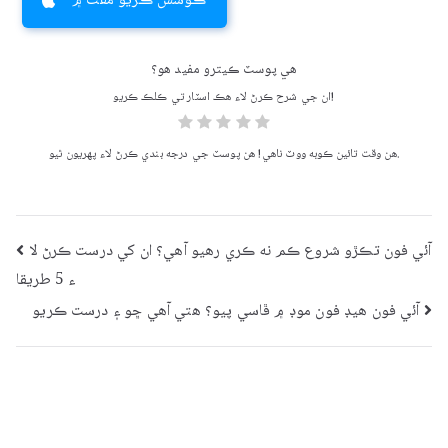
ڪوشش ڪريو مفت ۾
هي پوسٽ ڪيترو مفيد هو؟
ان جي شرح ڪرڻ لاء هڪ اسٽار تي ڪلڪ ڪريو!
هن وقت تائين ڪوبه ووٽ ناهي! هن پوسٽ جي درجه بندي ڪرڻ لاء پهريون ٿيو.
پوسٽ
آئي فون تڪڙو شروع ڪم نه ڪري رهيو آهي؟ ان کي درست ڪرڻ لا
ء 5 طريقا
نيويگيشن
آئي فون هيڊ فون موڊ ۾ ڦاسي پيو؟ هتي آهي ڇو ۽ درست ڪريو