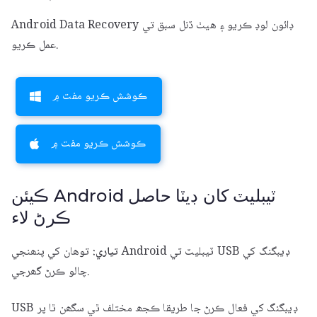
Android Data Recovery ڊائون لوڊ ڪريو ۽ ھيٺ ڏنل سبق تي
عمل ڪريو.
ڪوشش ڪريو مفت ۾
ڪوشش ڪريو مفت ۾
ڪيئن Android ٽيبليٽ کان ڊيٽا حاصل
ڪرڻ لاء
تياري:
توھان کي پنھنجي Android ٽيبليٽ تي USB ڊيبگنگ کي
چالو ڪرڻ گھرجي.
USB ڊيبگنگ کي فعال ڪرڻ جا طريقا ڪجھ مختلف ٿي سگھن ٿا پر