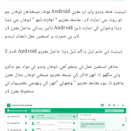
نوٽ:
جيڪڏهن توهان جو Android ٽيبليٽ هڪ ونڊو پاپ اپ ڪري
ٿو روٽ جي اجازت لاءِ ، ڪلڪ ڪريو “
اجازت ڏيو
” توهان جي ڊيٽا
تائين رسائي حاصل ڪرڻ لاءِ Android ڊيٽا وصولي کي اجازت ڏيڻ
لاءِ. ٻي صورت ۾ اسڪين عمل ناڪام ٿيندو.
قدم 3: Android ٽيبليٽ تي ختم ٿيل يا گم ٿيل ڊيٽا حاصل ڪريو
جڏهن اسڪين عمل ٿي چڪو آهي، توهان ونڊو تي مواد جو جائزو
وٺي سگهو ٿا. انهن فائلن کي چيڪ ڪريو جيڪي توهان بحال ڪرڻ
چاهيو ٿا، پوء ڪلڪ ڪريو "
وصولي
”انهن کي پنهنجي ڪمپيوٽر تي
محفوظ ڪرڻ لاءِ.