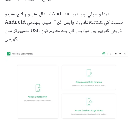
انسٽال ڪريو ۽ لانچ ڪريو Android ڊيٽا وصولي، چونڊيو "
Android ڊيٽا واپس آڻڻ
"اختيار. پنهنجي Android ٽيبليٽ کي
ڪمپيوٽر سان USB ذريعي ڳنڍيو، پوءِ ڊوائيس کي جلد معلوم ٿيڻ
گهرجي.