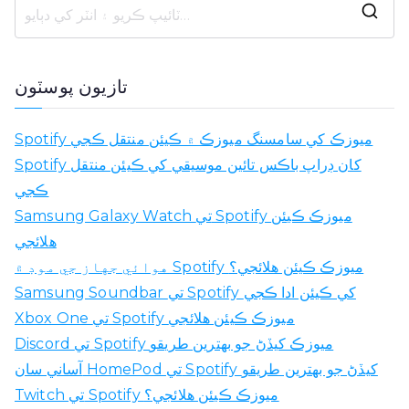
ڳ
و
ل
تازيون پوسٽون
ھ
ي
Spotify ميوزڪ کي سامسنگ ميوزڪ ۾ ڪيئن منتقل ڪجي
و
Spotify کان ڊراپ باڪس تائين موسيقي کي ڪيئن منتقل
:
ڪجي
Samsung Galaxy Watch تي Spotify ميوزڪ ڪيئن
هلائجي
هوائي جهاز جي موڊ ۾ Spotify ميوزڪ ڪيئن هلائجي؟
Samsung Soundbar تي Spotify کي ڪيئن ادا ڪجي
Xbox One تي Spotify ميوزڪ ڪيئن هلائجي
Discord تي Spotify ميوزڪ کيڏڻ جو بهترين طريقو
آساني سان HomePod تي Spotify کيڏڻ جو بهترين طريقو
Twitch تي Spotify ميوزڪ ڪيئن هلائجي؟