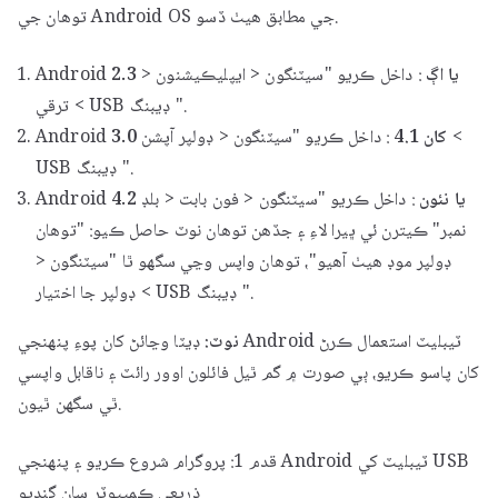
توھان جي Android OS جي مطابق ھيٺ ڏسو.
2.3 يا اڳ
: داخل ڪريو "سيٽنگون < ايپليڪيشنون <
Android
ترقي < USB ڊيبنگ ".
3.0 کان 4.1
: داخل ڪريو "سيٽنگون < ڊولپر آپشن <
Android
USB ڊيبنگ ".
4.2 يا نئون
: داخل ڪريو "سيٽنگون < فون بابت < بلڊ
Android
نمبر" ڪيترن ئي ڀيرا لاءِ ۽ جڏهن توهان نوٽ حاصل ڪيو: "توهان
ڊولپر موڊ هيٺ آهيو"، توهان واپس وڃي سگهو ٿا "سيٽنگون <
ڊولپر جا اختيار < USB ڊيبنگ ".
نوٽ:
ڊيٽا وڃائڻ کان پوءِ پنهنجي Android ٽيبليٽ استعمال ڪرڻ
کان پاسو ڪريو، ٻي صورت ۾ گم ٿيل فائلون اوور رائٽ ۽ ناقابل واپسي
ٿي سگهن ٿيون.
قدم 1: پروگرام شروع ڪريو ۽ پنهنجي Android ٽيبليٽ کي USB
ذريعي ڪمپيوٽر سان ڳنڍيو