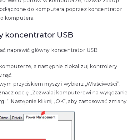
 masz wielu portów w komputerze, rozważ zakup
 podłączone do komputera poprzez koncentrator
do komputera.
 koncentrator USB
wać naprawić główny koncentrator USB:
mputerze, a następnie zlokalizuj kontrolery
winąć.
awym przyciskiem myszy i wybierz „Właściwości”.
odznacz opcję „Zezwalaj komputerowi na wyłączanie
i”. Następnie kliknij „OK”, aby zastosować zmiany.