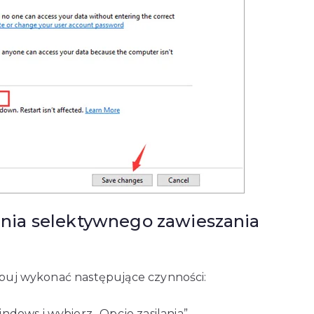
nia selektywnego zawieszania
róbuj wykonać następujące czynności:
dows i wybierz „Opcje zasilania”.