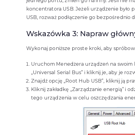
jednego portu, zmień go na inny. Jeśli nie
koncentratora USB. Jeżeli urządzenie było
USB, rozważ podłączenie go bezpośrednio 
Wskazówka 3: Napraw główny
Wykonaj poniższe proste kroki, aby spróbo
Uruchom Menedżera urządzeń na swoim ko
„Universal Serial Bus” i kliknij je, aby je roz
Znajdź opcję „Root Hub USB”, kliknij ją pr
Kliknij zakładkę „Zarządzanie energią” i 
tego urządzenia w celu oszczędzania energi