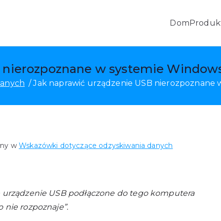
Dom
Produk
ePas, odzyskiwanie danych Androida i transfer mobilny
 nierozpoznane w systemie Windows 
danych
Jak naprawić urządzenie USB nierozpoznane w
any w
Wskazówki dotyczące odzyskiwania danych
ie urządzenie USB podłączone do tego komputera
 nie rozpoznaje”.