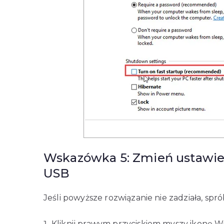
Wskazówka 5: Zmień ustawie
USB
Jeśli powyższe rozwiązanie nie zadziała, sp
Kliknij prawym przyciskiem myszy ikonę Win