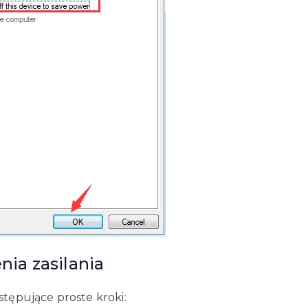
ia zasilania
stępujące proste kroki: