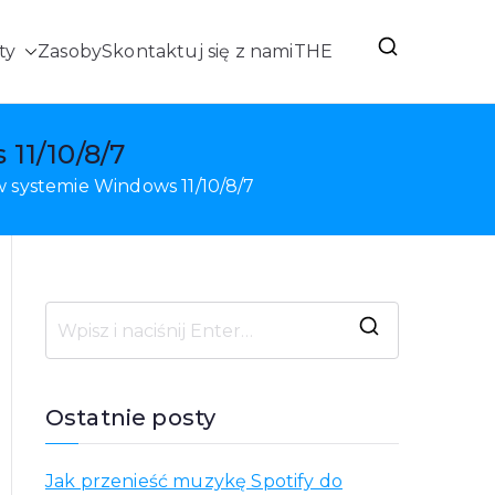
ty
Zasoby
Skontaktuj się z nami
THE
11/10/8/7
 systemie Windows 11/10/8/7
S
z
u
Ostatnie posty
k
a
Jak przenieść muzykę Spotify do