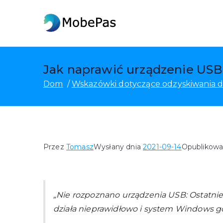
Przejdź
do
MobePas
Zmieniacz lokalizacji Mob
treści
Jak naprawić urządzenie USB
Dom
Wskazówki dotyczące odzyskiwania 
Przez
Tomasz
Wysłany dnia
2021-09-14
Opublikow
„Nie rozpoznano urządzenia USB: Ostatn
działa nieprawidłowo i system Windows go