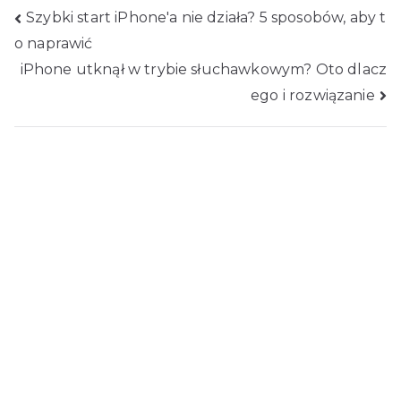
Nawigacja
Szybki start iPhone'a nie działa? 5 sposobów, aby t
o naprawić
po
iPhone utknął w trybie słuchawkowym? Oto dlacz
wpisach
ego i rozwiązanie