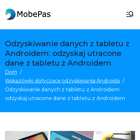
Przejdź
do
MobePas
Zmieniacz lokalizacji MobePas,
treści
odzyskiwanie danych Androida i
transfer mobilny
Odzyskiwanie danych z tabletu z
Androidem: odzyskaj utracone
dane z tabletu z Androidem
Dom
Wskazówki dotyczące odzyskiwania Androida
Odzyskiwanie danych z tabletu z Androidem:
odzyskaj utracone dane z tabletu z Androidem