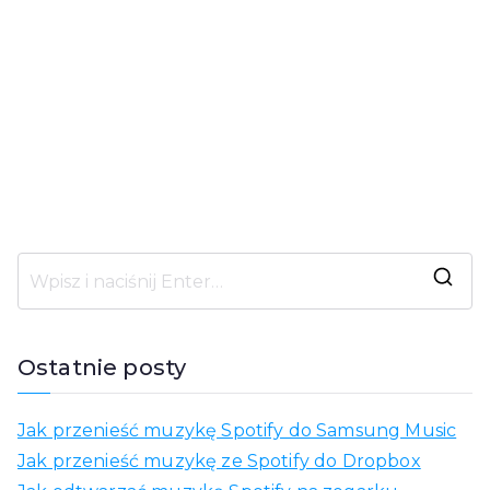
S
z
u
Ostatnie posty
k
a
Jak przenieść muzykę Spotify do Samsung Music
j
Jak przenieść muzykę ze Spotify do Dropbox
: