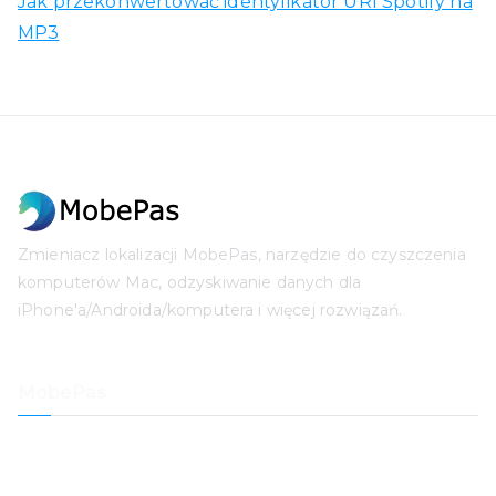
Jak przekonwertować identyfikator URI Spotify na
MP3
Zmieniacz lokalizacji MobePas, narzędzie do czyszczenia
komputerów Mac, odzyskiwanie danych dla
iPhone'a/Androida/komputera i więcej rozwiązań.
MobePas
Zmieniacz lokalizacji
Odzyskiwanie danych iPhone'a