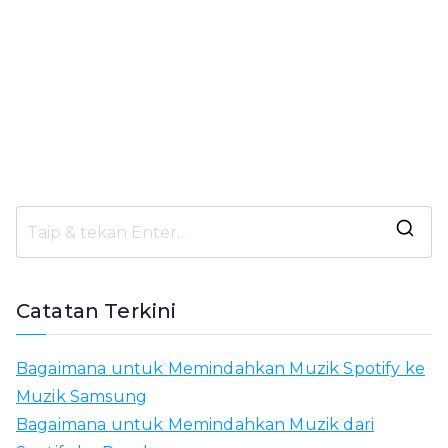
C
a
r
Catatan Terkini
i
a
Bagaimana untuk Memindahkan Muzik Spotify ke
n
Muzik Samsung
u
Bagaimana untuk Memindahkan Muzik dari
n