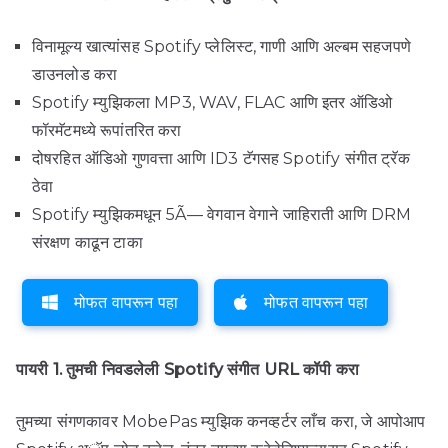
विनामूल्य खात्यांसह Spotify प्लेलिस्ट, गाणी आणि अल्बम सहजपणे
डाउनलोड करा
Spotify म्युझिकला MP3, WAV, FLAC आणि इतर ऑडिओ
फॉरमॅटमध्ये रूपांतरित करा
दोषरहित ऑडिओ गुणवत्ता आणि ID3 टॅगसह Spotify संगीत ट्रॅक
ठेवा
Spotify म्युझिकमधून 5Ã— वेगवान वेगाने जाहिराती आणि DRM
संरक्षण काढून टाका
मोफत वापरून पहा
मोफत वापरून पहा
पायरी 1. तुमची निवडलेली Spotify संगीत URL कॉपी करा
तुमच्या संगणकावर MobePas म्युझिक कनव्हर्टर लाँच करा, जे आपोआप