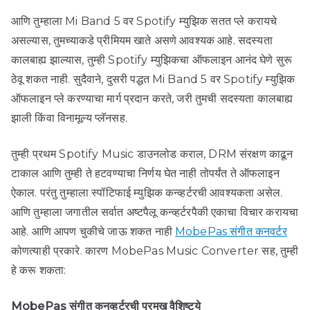
आणि तुम्हाला Mi Band 5 वर Spotify म्युझिक सतत प्ले करायचे
असल्यास, तुमच्याकडे प्रीमियम खाते असणे आवश्यक आहे. सदस्यता
कालबाह्य झाल्यास, तुम्ही Spotify म्युझिकचा ऑफलाइन आनंद घेणे सुरू
ठेवू शकत नाही. सुदैवाने, दुसरी पद्धत Mi Band 5 वर Spotify म्युझिक
ऑफलाइन प्ले करण्याचा मार्ग प्रदान करते, जरी तुमची सदस्यता कालबाह्य
झाली किंवा विनामूल्य प्लॅनसह.
तुम्ही प्रथम Spotify Music डाउनलोड कराल, DRM संरक्षण काढून
टाकाल आणि तुम्ही ते हटवण्याचा निर्णय घेत नाही तोपर्यंत ते ऑफलाइन
ऐकाल. परंतु तुम्हाला स्पॉटिफाई म्युझिक कन्व्हर्टरची आवश्यकता असेल.
आणि तुम्हाला जगातील सर्वात अष्टपैलू कन्व्हर्टरपैकी एकाचा विचार करायचा
आहे. आणि आपण चुकीचे जाऊ शकत नाही
MobePas संगीत कनवर्टर
कोणत्याही प्रकारे. कारण MobePas Music Converter सह, तुम्ही
हे करू शकता:
MobePas संगीत कनव्हर्टरची प्रमुख वैशिष्ट्ये