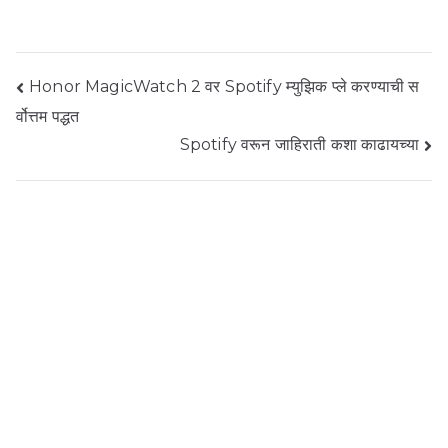
पोस्ट
Honor MagicWatch 2 वर Spotify म्युझिक प्ले करण्याची स
र्वोत्तम पद्धत
नेव्हिगेशन
Spotify वरून जाहिराती कशा काढायच्या