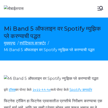
सामग्रीवर
जा
मोबेपास
MobePas स्थान बदलणारा, Android
डेटा पुनर्प्राप्ती आणि मोबाइल हस्तांतरण
Mi Band 5 ऑफलाइन वर Spotify म्युझिक
प्ले करण्याची पद्धत
मुख्यपृष्ठ
स्पॉटिफाय कन्व्हर्टर
Mi Band 5 ऑफलाइन वर Spotify म्युझिक प्ले करण्याची पद्धत
द्वारे
टॉमस
वर पोस्ट केले
२०२२-११-१०
मध्ये पोस्ट केले
Spotify कनवर्टर
फिटनेस ट्रॅकिंग हा फिटनेस प्रवासातील प्रगतीचे निरीक्षण करण्याचा एक
स्मार्ट मार्ग आहे. आणि जर तुम्ही प्रेरणा सोबत आणू शकत असाल तर ते