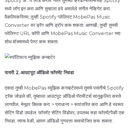
Spotify अॅप लोड करेल. नंतर तुमच्या क्रेडेन्शियल्ससह Spotify
मध्ये लॉग इन करा आणि तुम्हाला हवे असलेले संगीत नेव्हिगेट करा.
वैकल्पिकरित्या, तुम्ही Spotify प्लेलिस्ट MobePas Music
Converter वर ड्रॅग आणि ड्रॉप करू शकता. आणखी, तुम्ही तुमची
प्लेलिस्ट URL कॉपी आणि MobePas Music Converter च्या
शोध बॉक्समध्ये पेस्ट करू शकता.
पायरी 2. आउटपुट ऑडिओ फॉरमॅट निवडा
एकदा तुम्ही MobePas म्युझिक कनव्हर्टरमध्ये तुमचे पसंतीचे Spotify
ट्रॅक जोडले की, तुम्हाला आउटपुट ऑडिओ पॅरामीटर्स सानुकूलित करावे
लागतील. मेनूवर क्लिक करा > प्राधान्य > रूपांतरित करा आणि हे स्वरूप
सेटिंग विंडो उघडेल. फॉरमॅट सेटिंग विंडोवर, उपलब्ध सहा फॉरमॅटपैकी एक
निवडा. त्याच वेळी, आपण ऑडिओ गुणवत्ता समायोजित करू शकता.