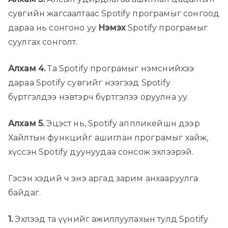
сувгийн жагсаалтаас Spotify програмыг сонгоод
дараа нь сонгоно уу
Нэмэх
Spotify програмыг
суулгах сонголт.
Алхам 4.
Та Spotify програмыг нэмснийхээ
дараа Spotify сувгийг нээгээд Spotify
бүртгэлдээ нэвтэрч бүртгэлээ оруулна уу.
Алхам 5.
Эцэст нь, Spotify аппликейшн дээр
Хайлтын функцийг ашиглан програмыг хайж,
хүссэн Spotify дуунуудаа сонсож эхлээрэй.
Гэсэн хэдий ч энэ аргад зарим анхааруулга
байдаг.
1.
Эхлээд та үүнийг ажиллуулахын тулд Spotify