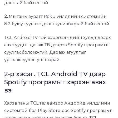
данстай байх ёстой
2.
Мөн таны зурагт Roku үйлдлийн системийн
8.2 буюу түүнээс дээш хувилбартай байх ёстой
TCL Android TV-тэй хэрэглэгчдийн хувьд дээрх
алхмуудыг дагаж ТВ дээрээ Spotify програмыг
суулгах боломжгүй. Дараах агуулгыг
үргэлжлүүлэн уншаарай.
2-р хэсэг. TCL Android TV дээр
Spotify програмыг хэрхэн авах
вэ
Хэрэв таны TCL телевизор Андройд үйлдлийн
системтэй бол Play Store-оос Spotify програмыг
татаж аваад зурагтдаа суулгаж болно. TCL