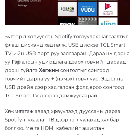
Зүгээр л хөрвүүлсэн Spotify тоглуулах жагсаалтыг
флаш дискэнд хадгалж, USB дискээ TCL Smart
TV-ийн USB порт руу залгаарай. Дараа нь дарна
уу
Гэр
алсын удирдлага дээрх товчийг дараад
доош гүйлгэ
Хөгжим
сонголтыг сонгоод
товчийг дарна уу
+
(нэмэх) товчлуур. Эцэст нь
USB драйв дээр хадгалсан фолдероо сонгоод
TCL Smart TV дээрээ дамжуулаарай.
Хөгжмөө татаж аваад хөрвүүлээд дууссаны дараа
Spotify-г ухаалаг ТВ дээр тоглуулахад хялбар
боллоо. Мөн та HDMI кабелийг ашиглан