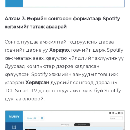
Алхам 3. Өөрийн сонгосон форматаар Spotify
хөгжмийг татаж аваарай
Сонголтуудаа амжилттай тодруулсны дараа
товчийг дарна уу
Хөрвүүлэх
товчийг дарж Spotify
хөгжмөө татаж авах, хөрвүүлэх үйлдлийг эхлүүлнэ үү.
Дуусаад компьютер дээрээ хадгалсан
хөрвүүлсэн Spotify хөгжмийн замуудыг товшиж
үзээрэй
Хөрвүүлсэн
дүрсийг сонгоод дараа нь
TCL Smart TV дээр тоглуулахыг хүсч буй Spotify
дуугаа олоорой.