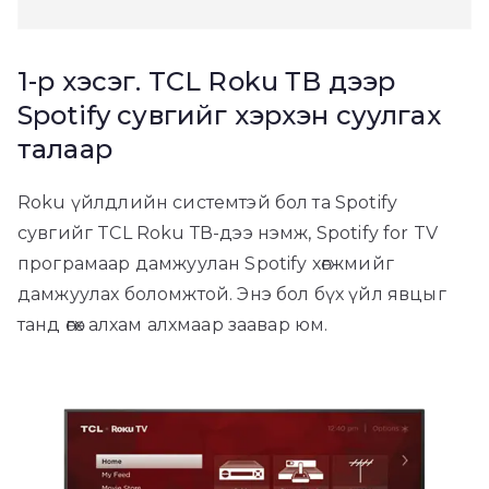
1-р хэсэг. TCL Roku ТВ дээр
Spotify сувгийг хэрхэн суулгах
талаар
Roku үйлдлийн системтэй бол та Spotify
сувгийг TCL Roku ТВ-дээ нэмж, Spotify for TV
програмаар дамжуулан Spotify хөгжмийг
дамжуулах боломжтой. Энэ бол бүх үйл явцыг
танд өгөх алхам алхмаар заавар юм.