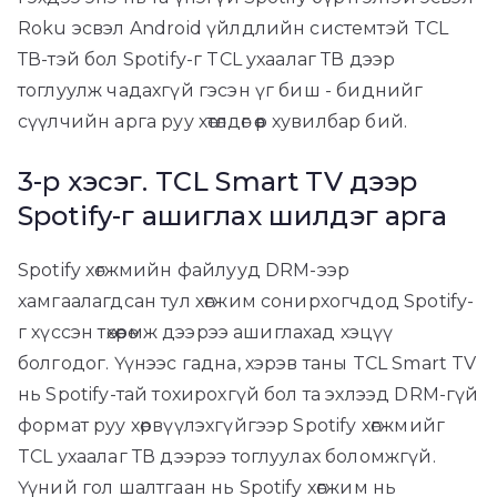
Roku эсвэл Android үйлдлийн системтэй TCL
ТВ-тэй бол Spotify-г TCL ухаалаг ТВ дээр
тоглуулж чадахгүй гэсэн үг биш - биднийг
сүүлчийн арга руу хөтөлдөг өөр хувилбар бий.
3-р хэсэг. TCL Smart TV дээр
Spotify-г ашиглах шилдэг арга
Spotify хөгжмийн файлууд DRM-ээр
хамгаалагдсан тул хөгжим сонирхогчдод Spotify-
г хүссэн төхөөрөмж дээрээ ашиглахад хэцүү
болгодог. Үүнээс гадна, хэрэв таны TCL Smart TV
нь Spotify-тай тохирохгүй бол та эхлээд DRM-гүй
формат руу хөрвүүлэхгүйгээр Spotify хөгжмийг
TCL ухаалаг ТВ дээрээ тоглуулах боломжгүй.
Үүний гол шалтгаан нь Spotify хөгжим нь