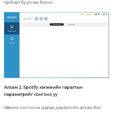
талбарт буулгаж болно.
Алхам 2. Spotify хөгжмийн гаралтын
параметрийг сонгоно уу
Хөгжим сонгосны дараа дараагийн алхам бол