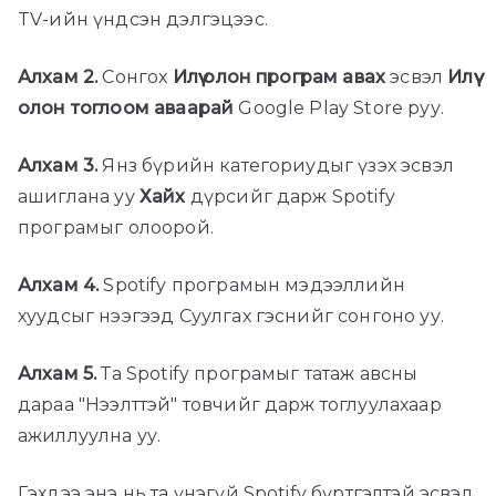
TV-ийн үндсэн дэлгэцээс.
Алхам 2.
Сонгох
Илүү олон програм авах
эсвэл
Илүү
олон тоглоом аваарай
Google Play Store руу.
Алхам 3.
Янз бүрийн категориудыг үзэх эсвэл
ашиглана уу
Хайх
дүрсийг дарж Spotify
програмыг олоорой.
Алхам 4.
Spotify програмын мэдээллийн
хуудсыг нээгээд Суулгах гэснийг сонгоно уу.
Алхам 5.
Та Spotify програмыг татаж авсны
дараа "Нээлттэй" товчийг дарж тоглуулахаар
ажиллуулна уу.
Гэхдээ энэ нь та үнэгүй Spotify бүртгэлтэй эсвэл