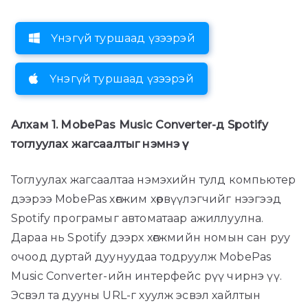
Үнэгүй туршаад үзээрэй
Үнэгүй туршаад үзээрэй
Алхам 1. MobePas Music Converter-д Spotify
тоглуулах жагсаалтыг нэмнэ үү
Тоглуулах жагсаалтаа нэмэхийн тулд компьютер
дээрээ MobePas хөгжим хөрвүүлэгчийг нээгээд
Spotify програмыг автоматаар ажиллуулна.
Дараа нь Spotify дээрх хөгжмийн номын сан руу
очоод дуртай дуунуудаа тодруулж MobePas
Music Converter-ийн интерфейс рүү чирнэ үү.
Эсвэл та дууны URL-г хуулж эсвэл хайлтын