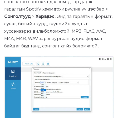
сонголтоо сонгох явдал юм. дээр дарж
гаралтын Spotify хөгжмөө тохируулна уу
цэс
бар >
Сонголтууд
>
Хөрвүүлэх
. Энд та гаралтын формат,
суваг, битийн хурд, түүврийн хурдыг
хүссэнээрээ өөрчлөх боломжтой. MP3, FLAC, AAC,
M4A, M4B, WAV зэрэг зургаан аудио формат
байдаг бөгөөд танд сонголт хийх боломжтой.