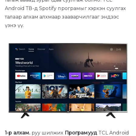
Android ТВ-д Spotify програмыг хэрхэн суулгах
талаар алхам алхмаар зааварчилгааг эндээс
үзнэ үү.
1-р алхам.
руу шилжих
Програмууд
TCL Android