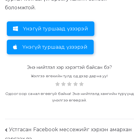
боломжтой.
Үнэгүй туршаад үзээрэй
Үнэгүй туршаад үзээрэй
Энэ нийтлэл хэр хэрэгтэй байсан бэ?
Үнэлгээ өгөхийн тулд од дээр дарна уу!
Одоогоор санал өгөөгүй байна! Энэ нийтлэлд хамгийн түрүүнд
үнэлгээ өгөөрэй.
Нийтлэлийн
Устгасан Facebook мессежийг хэрхэн амархан
сэргээх вэ