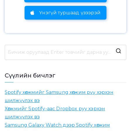
Үнэгүй туршаад үзээрэй
Х
а
й
Сүүлийн бичлэг
х
:
Spotify хөгжмийг Samsung хөгжим рүү хэрхэн
шилжүүлэх вэ
Хөгжмийг Spotify-аас Dropbox руу хэрхэн
шилжүүлэх вэ
Samsung Galaxy Watch дээр Spotify хөгжим