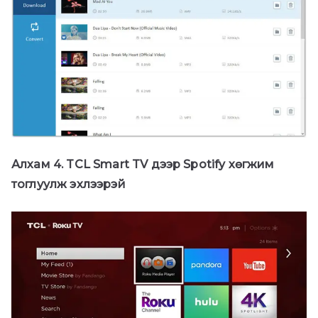
Алхам 4. TCL Smart TV дээр Spotify хөгжим
тоглуулж эхлээрэй