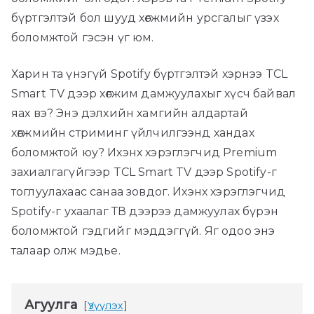
бүртгэлтэй бол шууд хөгжмийн урсгалыг үзэх
боломжтой гэсэн үг юм.
Харин та үнэгүй Spotify бүртгэлтэй хэрнээ TCL
Smart TV дээр хөгжим дамжуулахыг хүсч байвал
яах вэ? Энэ дэлхийн хамгийн алдартай
хөгжмийн стриминг үйлчилгээнд хандах
боломжтой юу? Ихэнх хэрэглэгчид Premium
захиалгагүйгээр TCL Smart TV дээр Spotify-г
тоглуулахаас санаа зовдог. Ихэнх хэрэглэгчид
Spotify-г ухаалаг ТВ дээрээ дамжуулах бүрэн
боломжтой гэдгийг мэддэггүй. Яг одоо энэ
талаар олж мэдье.
Агуулга
Үзүүлэх