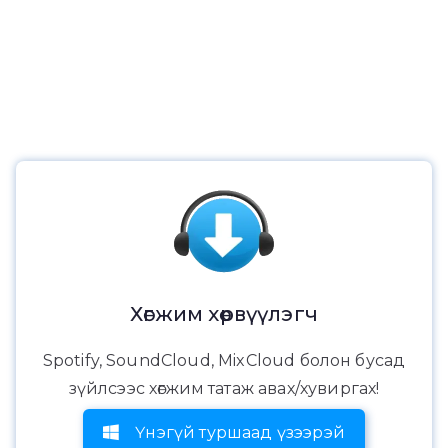
Хөгжим хөрвүүлэгч
Spotify, SoundCloud, MixCloud болон бусад
зүйлсээс хөгжим татаж авах/хувиргах!
Үнэгүй туршаад үзээрэй