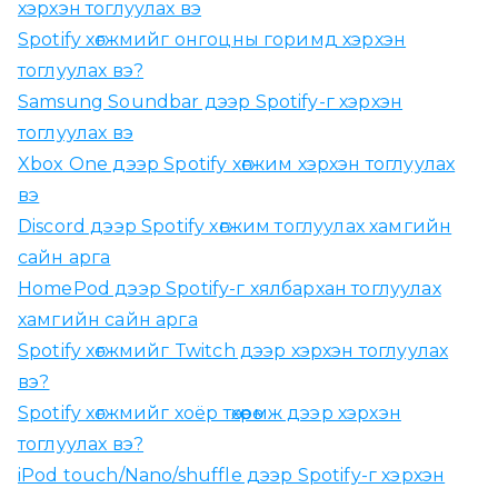
хэрхэн тоглуулах вэ
Spotify хөгжмийг онгоцны горимд хэрхэн
тоглуулах вэ?
Samsung Soundbar дээр Spotify-г хэрхэн
тоглуулах вэ
Xbox One дээр Spotify хөгжим хэрхэн тоглуулах
вэ
Discord дээр Spotify хөгжим тоглуулах хамгийн
сайн арга
HomePod дээр Spotify-г хялбархан тоглуулах
хамгийн сайн арга
Spotify хөгжмийг Twitch дээр хэрхэн тоглуулах
вэ?
Spotify хөгжмийг хоёр төхөөрөмж дээр хэрхэн
тоглуулах вэ?
iPod touch/Nano/shuffle дээр Spotify-г хэрхэн