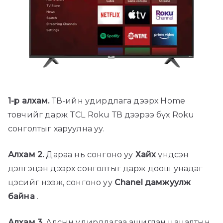
1-р алхам.
ТВ-ийн удирдлага дээрх Home
товчийг дарж TCL Roku ТВ дээрээ бүх Roku
сонголтыг харуулна уу.
Алхам 2.
Дараа нь сонгоно уу
Хайх
үндсэн
дэлгэцэн дээрх сонголтыг дарж доош унадаг
цэсийг нээж, сонгоно уу
Chanel дамжуулж
байна
.
Алхам 3.
Алсын удирдлагаа ашиглан цацалтын