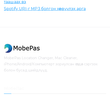
таашаах вэ
Spotify URI-г MP3 болгон хөрвүүлэх арга
MobePas Location Changer, Mac Cleaner,
iPhone/Android/Компьютерт зориулсан өгөгдөл сэргээх
болон бусад шийдлүүд.
МобеПас
Байршил солигч
iPhone өгөгдөл сэргээх