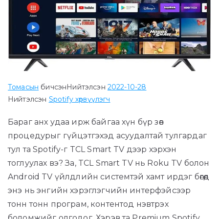
Томасын
бичсэн
Нийтэлсэн
2022-10-28
Нийтэлсэн
Spotify хөрвүүлэгч
Бараг анх удаа ирж байгаа хүн бүр зөв
процедурыг гүйцэтгэхэд асуудалтай тулгардаг
тул та Spotify-г TCL Smart TV дээр хэрхэн
тоглуулах вэ? За, TCL Smart TV нь Roku TV болон
Android TV үйлдлийн системтэй хамт ирдэг бөгөөд
энэ нь энгийн хэрэглэгчийн интерфэйсээр
тонн тонн програм, контентод нэвтрэх
боломжийг олгодог. Хэрэв та Premium Spotify