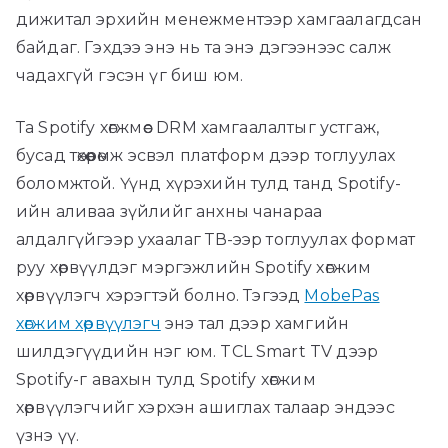
дижитал эрхийн менежментээр хамгаалагдсан
байдаг. Гэхдээ энэ нь та энэ дэгээнээс салж
чадахгүй гэсэн үг биш юм.
Та Spotify хөгжмөөс DRM хамгаалалтыг устгаж,
бусад төхөөрөмж эсвэл платформ дээр тоглуулах
боломжтой. Үүнд хүрэхийн тулд танд Spotify-
ийн аливаа зүйлийг анхны чанараа
алдалгүйгээр ухаалаг ТВ-ээр тоглуулах формат
руу хөрвүүлдэг мэргэжлийн Spotify хөгжим
хөрвүүлэгч хэрэгтэй болно. Тэгээд
MobePas
хөгжим хөрвүүлэгч
энэ тал дээр хамгийн
шилдэгүүдийн нэг юм. TCL Smart TV дээр
Spotify-г авахын тулд Spotify хөгжим
хөрвүүлэгчийг хэрхэн ашиглах талаар эндээс
үзнэ үү.