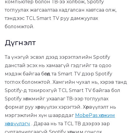
компьютер болон ТВ-ээ холбож, Spotify
тоглуулах жагсаалтаа хадгалсан хавтсаа олж,
тэндээс TCL Smart TV руу дамжуулах
боломжтой.
Дүгнэлт
Та үнэгүй эсвэл дээд зэрэглэлийн Spotify
данстай эсэх нь хамаагүй гэдгийг та одоо
мэдэж байгаа бөгөөд та Smart TV дээр Spotify
тоглох боломжтой. Хамгийн чухал нь, хэрэв танд
Spotify-д тохирохгүй TCL Smart TV байгаа бол
Spotify хөгжмийг ухаалаг ТВ-ээр тоглуулах
формат руу хөрвүүлэх хэрэгтэй. Хөрвүүлэлт нь
мэргэжлийн хүн шаарддаг
MobePas хөгжим
хөрвүүлэгч
. Дараа нь та TCL ТВ дээрээ зар
сурталчилгаагүй Spotify хөгжим сонсох