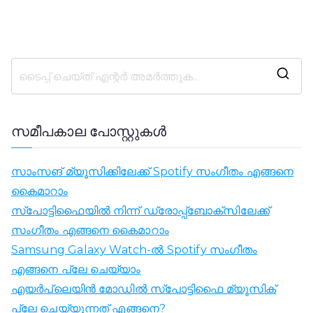
ഇ
തി
ന
സമീപകാല പോസ്റ്റുകൾ
യ
തി
സാംസങ് മ്യൂസിക്കിലേക്ക് Spotify സംഗീതം എങ്ങനെ
ര
കൈമാറാം
യ
സ്‌പോട്ടിഫൈയിൽ നിന്ന് ഡ്രോപ്പ്‌ബോക്‌സിലേക്ക്
ക
സംഗീതം എങ്ങനെ കൈമാറാം
:
Samsung Galaxy Watch-ൽ Spotify സംഗീതം
എങ്ങനെ പ്ലേ ചെയ്യാം
എയർപ്ലെയിൻ മോഡിൽ സ്‌പോട്ടിഫൈ മ്യൂസിക്
പ്ലേ ചെയ്യുന്നത് എങ്ങനെ?