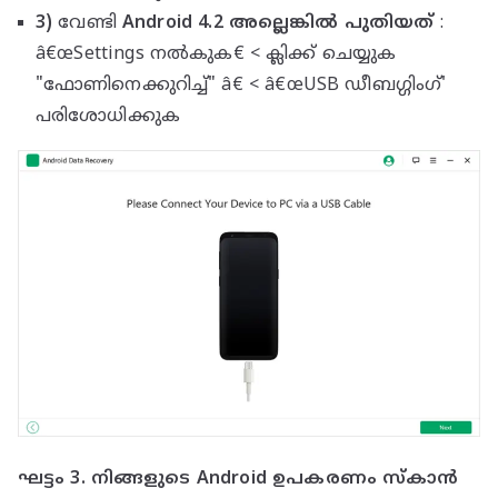
3)
വേണ്ടി
Android 4.2 അല്ലെങ്കിൽ പുതിയത്
:
â€œSettings നൽകുക€ < ക്ലിക്ക് ചെയ്യുക
"ഫോണിനെക്കുറിച്ച്" â€ < â€œUSB ഡീബഗ്ഗിംഗ്'
പരിശോധിക്കുക
ഘട്ടം 3. നിങ്ങളുടെ Android ഉപകരണം സ്കാൻ