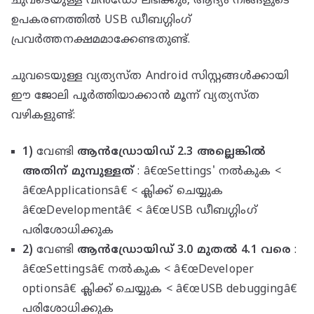
ചുവടെയുള്ള വിൻഡോ ലഭിക്കും, ആദ്യം നിങ്ങളുടെ
ഉപകരണത്തിൽ USB ഡീബഗ്ഗിംഗ്
പ്രവർത്തനക്ഷമമാക്കേണ്ടതുണ്ട്.
ചുവടെയുള്ള വ്യത്യസ്ത Android സിസ്റ്റങ്ങൾക്കായി
ഈ ജോലി പൂർത്തിയാക്കാൻ മൂന്ന് വ്യത്യസ്ത
വഴികളുണ്ട്:
1)
വേണ്ടി
ആൻഡ്രോയിഡ് 2.3 അല്ലെങ്കിൽ
അതിന് മുമ്പുള്ളത്
: â€œSettings' നൽകുക <
â€œApplicationsâ€ < ക്ലിക്ക് ചെയ്യുക
â€œDevelopmentâ€ < â€œUSB ഡീബഗ്ഗിംഗ്
പരിശോധിക്കുക
2)
വേണ്ടി
ആൻഡ്രോയിഡ് 3.0 മുതൽ 4.1 വരെ
:
â€œSettingsâ€ നൽകുക < â€œDeveloper
optionsâ€ ക്ലിക്ക് ചെയ്യുക < â€œUSB debuggingâ€
പരിശോധിക്കുക