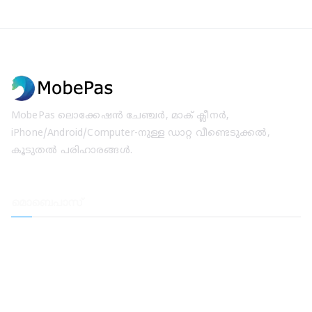
MobePas ലൊക്കേഷൻ ചേഞ്ചർ, മാക് ക്ലീനർ,
iPhone/Android/Computer-നുള്ള ഡാറ്റ വീണ്ടെടുക്കൽ,
കൂടുതൽ പരിഹാരങ്ങൾ.
മൊബെപാസ്
ലൊക്കേഷൻ ചേഞ്ചർ
ഐഫോൺ ഡാറ്റ വീണ്ടെടുക്കൽ
iOS സിസ്റ്റം വീണ്ടെടുക്കൽ
ഐഫോൺ പാസ്കോഡ് അൺലോക്കർ
ഡാറ്റ വീണ്ടെടുക്കൽ