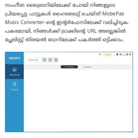
സംഗീത ലൈബ്രറിയിലേക്ക് പോയി നിങ്ങളുടെ
പ്രിയപ്പെട്ട പാട്ടുകൾ ഹൈലൈറ്റ് ചെയ്ത് MobePas
Music Converter-ന്റെ ഇന്റർഫേസിലേക്ക് വലിച്ചിടുക.
പകരമായി, നിങ്ങൾക്ക് ട്രാക്കിന്റെ URL അല്ലെങ്കിൽ
പ്ലേലിസ്റ്റ് തിരയൽ ബാറിലേക്ക് പകർത്തി ഒട്ടിക്കാം.