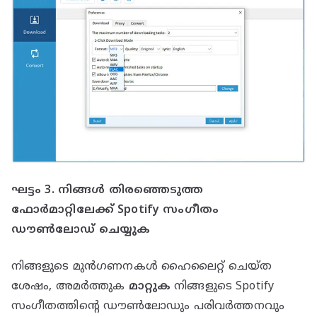
ഘട്ടം 3. നിങ്ങൾ തിരഞ്ഞെടുത്ത
ഫോർമാറ്റിലേക്ക് Spotify സംഗീതം
ഡൗൺലോഡ് ചെയ്യുക
നിങ്ങളുടെ മുൻഗണനകൾ ഹൈലൈറ്റ് ചെയ്‌ത
ശേഷം, അമർത്തുക
മാറ്റുക
നിങ്ങളുടെ Spotify
സംഗീതത്തിന്റെ ഡൗൺലോഡും പരിവർത്തനവും