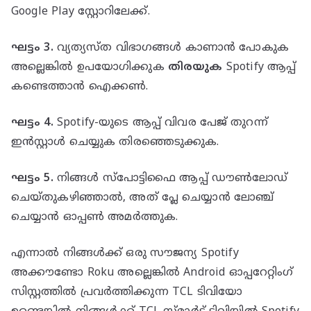
Google Play സ്റ്റോറിലേക്ക്.
ഘട്ടം 3.
വ്യത്യസ്ത വിഭാഗങ്ങൾ കാണാൻ പോകുക
അല്ലെങ്കിൽ ഉപയോഗിക്കുക
തിരയുക
Spotify ആപ്പ്
കണ്ടെത്താൻ ഐക്കൺ.
ഘട്ടം 4.
Spotify-യുടെ ആപ്പ് വിവര പേജ് തുറന്ന്
ഇൻസ്റ്റാൾ ചെയ്യുക തിരഞ്ഞെടുക്കുക.
ഘട്ടം 5.
നിങ്ങൾ സ്‌പോട്ടിഫൈ ആപ്പ് ഡൗൺലോഡ്
ചെയ്‌തുകഴിഞ്ഞാൽ, അത് പ്ലേ ചെയ്യാൻ ലോഞ്ച്
ചെയ്യാൻ ഓപ്പൺ അമർത്തുക.
എന്നാൽ നിങ്ങൾക്ക് ഒരു സൗജന്യ Spotify
അക്കൗണ്ടോ Roku അല്ലെങ്കിൽ Android ഓപ്പറേറ്റിംഗ്
സിസ്റ്റത്തിൽ പ്രവർത്തിക്കുന്ന TCL ടിവിയോ