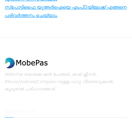
സ്‌പോട്ടിഫൈ യുആർഐയെ എംപി3യിലേക്ക് എങ്ങനെ
പരിവർത്തനം ചെയ്യാം
MobePas ലൊക്കേഷൻ ചേഞ്ചർ, മാക് ക്ലീനർ,
iPhone/Android/Computer-നുള്ള ഡാറ്റ വീണ്ടെടുക്കൽ,
കൂടുതൽ പരിഹാരങ്ങൾ.
മൊബെപാസ്
ലൊക്കേഷൻ ചേഞ്ചർ