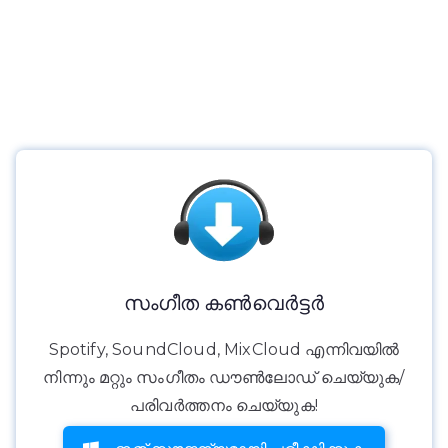
സംഗീത കൺവെർട്ടർ
Spotify, SoundCloud, MixCloud എന്നിവയിൽ
നിന്നും മറ്റും സംഗീതം ഡൗൺലോഡ് ചെയ്യുക/
പരിവർത്തനം ചെയ്യുക!