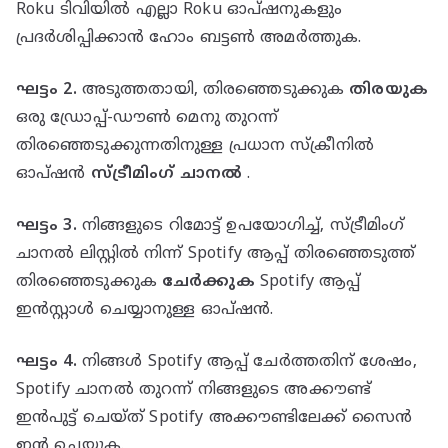
Roku ടിവിയിൽ എല്ലാ Roku ഓപ്ഷനുകളും
പ്രദർശിപ്പിക്കാൻ ഹോം ബട്ടൺ അമർത്തുക.
ഘട്ടം 2.
അടുത്തതായി, തിരഞ്ഞെടുക്കുക
തിരയുക
ഒരു ഡ്രോപ്പ്-ഡൗൺ മെനു തുറന്ന്
തിരഞ്ഞെടുക്കുന്നതിനുള്ള പ്രധാന സ്ക്രീനിൽ
ഓപ്ഷൻ
സ്ട്രീമിംഗ് ചാനൽ
.
ഘട്ടം 3.
നിങ്ങളുടെ റിമോട്ട് ഉപയോഗിച്ച്, സ്ട്രീമിംഗ്
ചാനൽ ലിസ്റ്റിൽ നിന്ന് Spotify ആപ്പ് തിരഞ്ഞെടുത്ത്
തിരഞ്ഞെടുക്കുക
ചേർക്കുക
Spotify ആപ്പ്
ഇൻസ്റ്റാൾ ചെയ്യാനുള്ള ഓപ്ഷൻ.
ഘട്ടം 4.
നിങ്ങൾ Spotify ആപ്പ് ചേർത്തതിന് ശേഷം,
Spotify ചാനൽ തുറന്ന് നിങ്ങളുടെ അക്കൗണ്ട്
ഇൻപുട്ട് ചെയ്ത് Spotify അക്കൗണ്ടിലേക്ക് സൈൻ
ഇൻ ചെയ്യുക.