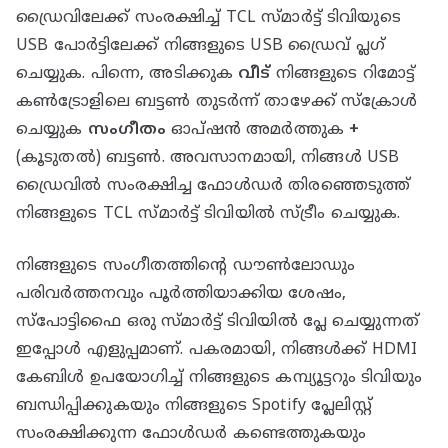
ഡ്രൈവിലേക്ക് സംരക്ഷിച്ച് TCL സ്മാർട്ട് ടിവിയുടെ
USB പോർട്ടിലേക്ക് നിങ്ങളുടെ USB ഡ്രൈവ് പ്ലഗ്
ചെയ്യുക. പിന്നെ, അടിക്കുക
വീട്
നിങ്ങളുടെ റിമോട്ട്
കൺട്രോളിലെ ബട്ടൺ തുടർന്ന് താഴേക്ക് സ്ക്രോൾ
ചെയ്യുക
സംഗീതം
ഓപ്ഷൻ അമർത്തുക
+
(കൂടുതൽ) ബട്ടൺ. അവസാനമായി, നിങ്ങൾ USB
ഡ്രൈവിൽ സംരക്ഷിച്ച ഫോൾഡർ തിരഞ്ഞെടുത്ത്
നിങ്ങളുടെ TCL സ്മാർട്ട് ടിവിയിൽ സ്ട്രീം ചെയ്യുക.
നിങ്ങളുടെ സംഗീതത്തിന്റെ ഡൗൺലോഡും
പരിവർത്തനവും പൂർത്തിയാക്കിയ ശേഷം,
സ്‌പോട്ടിഫൈ ഒരു സ്‌മാർട്ട് ടിവിയിൽ പ്ലേ ചെയ്യുന്നത്
ഇപ്പോൾ എളുപ്പമാണ്. പകരമായി, നിങ്ങൾക്ക് HDMI
കേബിൾ ഉപയോഗിച്ച് നിങ്ങളുടെ കമ്പ്യൂട്ടറും ടിവിയും
ബന്ധിപ്പിക്കുകയും നിങ്ങളുടെ Spotify പ്ലേലിസ്റ്റ്
സംരക്ഷിക്കുന്ന ഫോൾഡർ കണ്ടെത്തുകയും