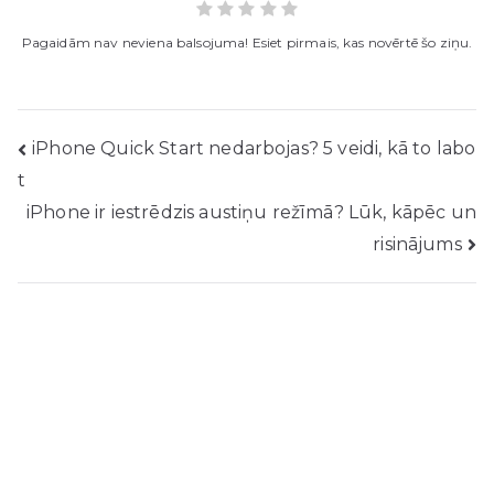
Pagaidām nav neviena balsojuma! Esiet pirmais, kas novērtē šo ziņu.
Ziņu
iPhone Quick Start nedarbojas? 5 veidi, kā to labo
t
navigācija
iPhone ir iestrēdzis austiņu režīmā? Lūk, kāpēc un
risinājums