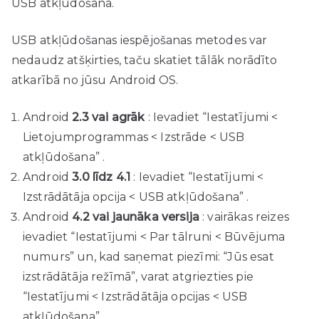
USB atkļūdošana.
USB atkļūdošanas iespējošanas metodes var
nedaudz atšķirties, taču skatiet tālāk norādīto
atkarībā no jūsu Android OS.
Android
2.3 vai agrāk
: Ievadiet “Iestatījumi <
Lietojumprogrammas < Izstrāde < USB
atkļūdošana” .
Android
3.0 līdz 4.1
: Ievadiet “Iestatījumi <
Izstrādātāja opcija < USB atkļūdošana” .
Android
4.2 vai jaunāka versija
: vairākas reizes
ievadiet “Iestatījumi < Par tālruni < Būvējuma
numurs” un, kad saņemat piezīmi: “Jūs esat
izstrādātāja režīmā”, varat atgriezties pie
“Iestatījumi < Izstrādātāja opcijas < USB
atkļūdošana”.