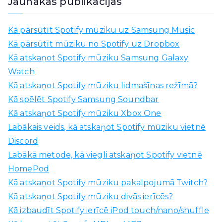
Jaunākās publikācijas
l
ē
Kā pārsūtīt Spotify mūziku uz Samsung Music
t
Kā pārsūtīt mūziku no Spotify uz Dropbox
:
Kā atskaņot Spotify mūziku Samsung Galaxy
Watch
Kā atskaņot Spotify mūziku lidmašīnas režīmā?
Kā spēlēt Spotify Samsung Soundbar
Kā atskaņot Spotify mūziku Xbox One
Labākais veids, kā atskaņot Spotify mūziku vietnē
Discord
Labākā metode, kā viegli atskaņot Spotify vietnē
HomePod
Kā atskaņot Spotify mūziku pakalpojumā Twitch?
Kā atskaņot Spotify mūziku divās ierīcēs?
Kā izbaudīt Spotify ierīcē iPod touch/nano/shuffle