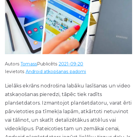
Autors
Tomass
Publicēts
2021-09-20
Ievietots
Android atkopšanas padomi
Lielāks ekrāns nodrošina labāku lasīšanas un video
atskaņošanas pieredzi, tāpēc tiek radīts
planšetdators. Izmantojot planšetdatoru, varat ērti
pārvietoties pa tīmekļa lapām, atkārtoti netuvinot
vai tālinot, un skatīt detalizētākus attēlus vai
videoklipus. Pateicoties tam un zemākai cenai,