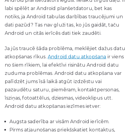
Android planšetdators iegūst lielāku tirgus daļu. Ir
labi spēlēt ar Android planšetdatoru, bet kas
notiks, ja Android tabulas darbības traucējumi un
dati pazūd? Tas nav gluži tas, ko jūs gaidāt, taču
Android un citās ierīcēs dati tiek zaudēti.
Ja jūs traucē šāda problēma, meklējiet dažus datu
atkopšanas rīkus.
Android datu atkopšana
ir viens
no šiem rīkiem, lai efektīvi risinātu Android datu
zuduma problēmas. Android datu atkopšana var
palīdzēt jums īsā laikā atgūt izdzēstu vai
pazaudētu saturu, piemēram, kontaktpersonas,
īsziņas, fotoattēlus, dziesmas, videoklipus utt.
Android datu atkopšanas iezīmes ietver:
Augsta saderība ar visām Android ierīcēm.
Pirms atjaunošanas priekšskatiet kontaktus,