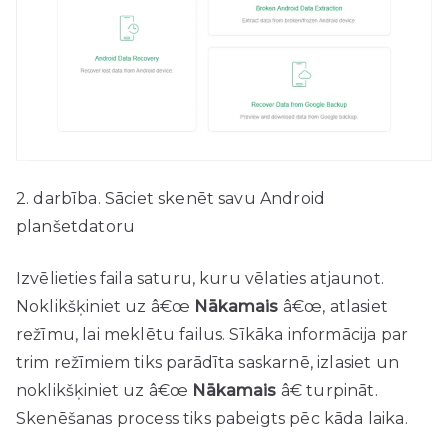
2. darbība. Sāciet skenēt savu Android
planšetdatoru
Izvēlieties faila saturu, kuru vēlaties atjaunot.
Noklikšķiniet uz â€œ
Nākamais
â€œ, atlasiet
režīmu, lai meklētu failus. Sīkāka informācija par
trim režīmiem tiks parādīta saskarnē, izlasiet un
noklikšķiniet uz â€œ
Nākamais
â€ turpināt.
Skenēšanas process tiks pabeigts pēc kāda laika.