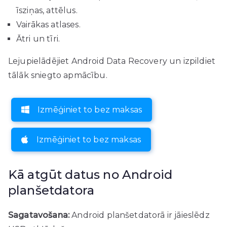
īsziņas, attēlus.
Vairākas atlases.
Ātri un tīri.
Lejupielādējiet Android Data Recovery un izpildiet
tālāk sniegto apmācību.
Izmēģiniet to bez maksas
Izmēģiniet to bez maksas
Kā atgūt datus no Android
planšetdatora
Sagatavošana:
Android planšetdatorā ir jāieslēdz