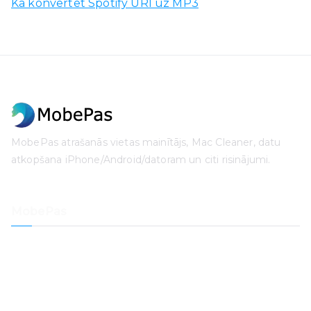
Kā konvertēt Spotify URI uz MP3
MobePas atrašanās vietas mainītājs, Mac Cleaner, datu
atkopšana iPhone/Android/datoram un citi risinājumi.
MobePas
Vietas mainītājs
iPhone datu atkopšana
iOS sistēmas atkopšana
iPhone piekļuves koda atbloķētājs