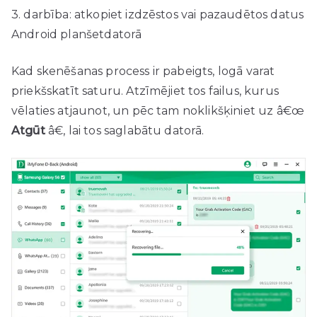
3. darbība: atkopiet izdzēstos vai pazaudētos datus
Android planšetdatorā
Kad skenēšanas process ir pabeigts, logā varat
priekšskatīt saturu. Atzīmējiet tos failus, kurus
vēlaties atjaunot, un pēc tam noklikšķiniet uz â€œ
Atgūt
â€, lai tos saglabātu datorā.