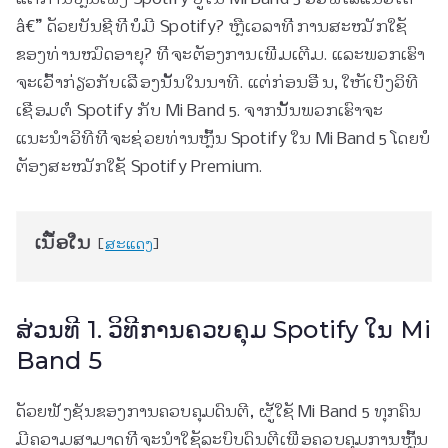
â€” ດ້ວຍບັນຊີທີ່ບໍ່ມີ Spotify? ຫຼືເວລາທີ່ການສະໝັກໃຊ້
ຂອງທ່ານໝົດອາຍຸ? ທີ່ຈະຕ້ອງການເພີ່ມເຕີມ. ແລະພວກເຮົາ
ຈະເວົ້າກ່ຽວກັບເລື່ອງນັ້ນໃນນາທີ. ແຕ່ກ່ອນອື່ນ, ໃຫ້ເບິ່ງວິທີ
ເຊື່ອມຕໍ່ Spotify ກັບ Mi Band 5. ຈາກນັ້ນພວກເຮົາຈະ
ແນະນຳວິທີທີ່ຈະຊ່ວຍທ່ານຫຼິ້ນ Spotify ໃນ Mi Band 5 ໂດຍບໍ່
ຕ້ອງສະໝັກໃຊ້ Spotify Premium.
ເນື້ອໃນ
ສະແດງ
ສ່ວນທີ 1. ວິທີການຄວບຄຸມ Spotify ໃນ Mi
Band 5
ດ້ວຍຟັງຊັນຂອງການຄວບຄຸມດົນຕີ, ຜູ້ໃຊ້ Mi Band 5 ທຸກຄົນ
ມີຄວາມສາມາດທີ່ຈະນໍາໃຊ້ລະບົບດົນຕີເພື່ອຄວບຄຸມການຫຼິ້ນ