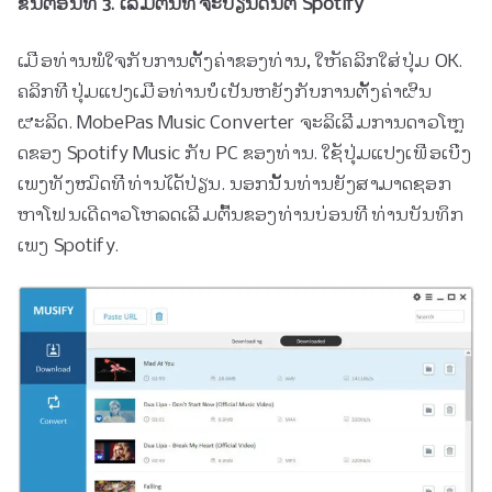
ຂັ້ນ​ຕອນ​ທີ 3. ເລີ່ມ​ຕົ້ນ​ທີ່​ຈະ​ປ່ຽນ​ດົນ​ຕີ Spotify​
ເມື່ອ​ທ່ານ​ພໍ​ໃຈ​ກັບ​ການ​ຕັ້ງ​ຄ່າ​ຂອງ​ທ່ານ​, ໃຫ້​ຄລິກ​ໃສ່​ປຸ່ມ OK​.
ຄລິກທີ່ປຸ່ມແປງເມື່ອທ່ານບໍ່ເປັນຫຍັງກັບການຕັ້ງຄ່າຜົນ
ຜະລິດ. MobePas Music Converter ຈະລິເລີ່ມການດາວໂຫຼ
ດຂອງ Spotify Music ກັບ PC ຂອງທ່ານ. ໃຊ້ປຸ່ມແປງເພື່ອເບິ່ງ
ເພງທັງໝົດທີ່ທ່ານໄດ້ປ່ຽນ. ນອກນັ້ນທ່ານຍັງສາມາດຊອກ
ຫາໂຟນເດີດາວໂຫລດເລີ່ມຕົ້ນຂອງທ່ານບ່ອນທີ່ທ່ານບັນທຶກ
ເພງ Spotify.