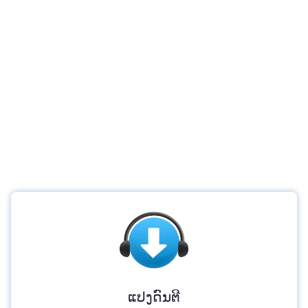
ແປງດົນຕີ