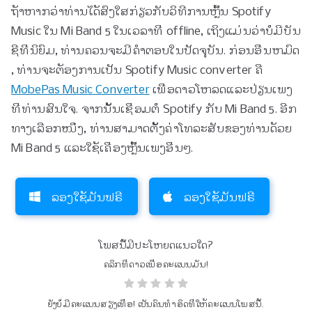
ຖ້າ​ຫາກ​ວ່າ​ທ່ານ​ໄດ້​ສົງ​ໃສ​ກ່ຽວ​ກັບ​ວິ​ທີ​ການ​ຫຼິ້ນ Spotify
Music ໃນ Mi Band 5 ໃນ​ເວ​ລາ​ທີ່ offline​, ເຖິງ​ແມ່ນ​ວ່າ​ບໍ່​ມີ​ບັນ​
ຊີ​ທີ່​ນິ​ຍົມ​, ທ່ານ​ຄວນ​ຈະ​ມີ​ຄໍາ​ຕອບ​ໃນ​ປັດ​ຈຸ​ບັນ​. ກ່ອນ​ອື່ນ​ຫມົດ​
, ທ່ານ​ຈະ​ຕ້ອງ​ການ​ເປັນ Spotify Music converter ຄື​
MobePas Music Converter
ເພື່ອດາວໂຫລດແລະປ່ຽນເພງ
ທີ່ທ່ານສົນໃຈ. ຈາກນັ້ນເຊື່ອມຕໍ່ Spotify ກັບ Mi Band 5. ອີກ
ທາງເລືອກໜຶ່ງ, ທ່ານສາມາດຕັ້ງຄ່າໂທລະສັບຂອງທ່ານດ້ວຍ
Mi Band 5 ແລະໃຊ້ເຄື່ອງຫຼິ້ນເພງອື່ນໆ.
ລອງໃຊ້ມັນຟຣີ
ລອງໃຊ້ມັນຟຣີ
ໂພສນີ້ມີປະໂຫຍດແນວໃດ?
ຄລິກທີ່ດາວເພື່ອຄະແນນມັນ!
ຍັງບໍ່ມີຄະແນນສຽງເທື່ອ! ເປັນຄົນທຳອິດທີ່ໃຫ້ຄະແນນໂພສນີ້.