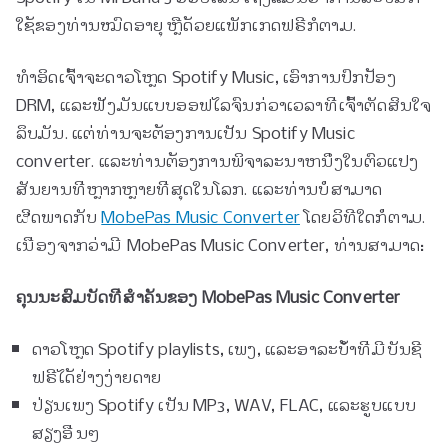
ໃຊ້ຂອງທ່ານໝົດອາຍຸ ຫຼືດ້ວຍແພັກເກດຟຣີກໍຕາມ.
ທໍາອິດເຈົ້າຈະດາວໂຫຼດ Spotify Music, ເອົາການປົກປ້ອງ
DRM, ແລະຟັງມັນແບບອອຟໄລຈົນກ່ວາເວລາທີ່ເຈົ້າຕັດສິນໃຈ
ລຶບມັນ. ແຕ່​ທ່ານ​ຈະ​ຕ້ອງ​ການ​ເປັນ Spotify Music
converter​. ແລະທ່ານຕ້ອງການພິຈາລະນາຫນຶ່ງໃນຕົວແປງ
ສັນຍານທີ່ຫຼາກຫຼາຍທີ່ສຸດໃນໂລກ. ແລະທ່ານບໍ່ສາມາດ
ຜິດພາດກັບ
MobePas Music Converter
ໂດຍວິທີໃດກໍ່ຕາມ.
ເນື່ອງຈາກວ່າມີ MobePas Music Converter, ທ່ານສາມາດ:
ຄຸນ​ນະ​ສົມ​ບັດ​ທີ່​ສໍາ​ຄັນ​ຂອງ MobePas Music Converter​
ດາວ​ໂຫຼດ Spotify playlists​, ເພງ​, ແລະ​ອາ​ລະ​ບ້ຳ​ທີ່​ມີ​ບັນ​ຊີ​
ຟຣີ​ໄດ້​ຢ່າງ​ງ່າຍ​ດາຍ​
ປ່ຽນເພງ Spotify ເປັນ MP3, WAV, FLAC, ແລະຮູບແບບ
ສຽງອື່ນໆ