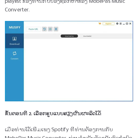
playlist ຂອງ​ທ່ານ​ກັບ​ປ່ອງ​ຊອກ​ຫາ​ຂອງ MobePas Music
Converter​.
ຂັ້ນ​ຕອນ​ທີ 2. ເລືອກ​ຮູບ​ແບບ​ສຽງ​ຜົນ​ຜະ​ລິດ​ໄດ້​
ເມື່ອ​ທ່ານ​ໄດ້​ເພີ່ມ​ເພງ Spotify ທີ່​ທ່ານ​ຕ້ອງ​ການ​ກັບ
MobePas Music Converter​, ທ່ານ​ຈໍາ​ເປັນ​ຕ້ອງ​ປັບ​ຕົວ​ກໍາ​ນົດ​