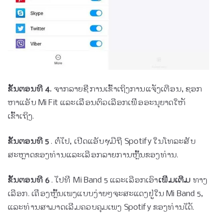
ຂັ້ນຕອນທີ 4.
ຈາກລາຍຊື່ການເຂົ້າເຖິງການແຈ້ງເຕືອນ, ຊອກ
ຫາແອັບ Mi Fit ແລະເລື່ອນຕົວເລືອກເພື່ອອະນຸຍາດໃຫ້
ເຂົ້າເຖິງ.
ຂັ້ນຕອນທີ 5
. ຕໍ່ໄປ, ເປີດແອັບຯມືຖື Spotify ໃນໂທລະສັບ
ສະຫຼາດຂອງທ່ານແລະເລືອກລາຍການຫຼິ້ນຂອງທ່ານ.
ຂັ້ນຕອນທີ 6
. ໄປ​ທີ່ Mi Band 5 ແລະ​ເລືອກ​ເອົາ​
ເພີ່ມເຕີມ
ທາງ
ເລືອກ. ເຄື່ອງຫຼິ້ນເພງແບບງ່າຍໆຈະສະແດງຢູ່ໃນ Mi Band 5,
ແລະທ່ານສາມາດເລີ່ມຄວບຄຸມເພງ Spotify ຂອງທ່ານໄດ້.