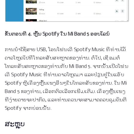
ຂັ້ນ​ຕອນ​ທີ 4. ຫຼິ້ນ Spotify ໃນ Mi Band 5 ອອບ​ໄລ​ນ​໌​
ການ​ນໍາ​ໃຊ້​ສາຍ USB​, ໂອນ​ໂຟນ​ເດີ Spotify Music ທີ່​ທ່ານ​ໄດ້​
ດາວ​ໂຫຼດ​ໄປ​ທີ່​ໂທລະ​ສັບ​ສະ​ຫຼາດ​ຂອງ​ທ່ານ​. ຕໍ່ໄປ, ເຊື່ອມຕໍ່
ໂທລະສັບສະຫຼາດຂອງທ່ານກັບ Mi Band 5. ຈາກນັ້ນເປີດໂຟນ
ເດີ Spotify Music ທີ່ທ່ານດາວໂຫຼດມາ ແລະປ່ຽນຢູ່ໃນແອັບ
Spotify ຫຼືເຄື່ອງຫຼິ້ນເພງອື່ນໆໃນໂທລະສັບຂອງທ່ານ. ໃນ Mi
Band 5 ຂອງທ່ານ, ເລືອກຕົວເລືອກເພີ່ມເຕີມ. ເຄື່ອງຫຼິ້ນເພງ
ທີ່ງ່າຍດາຍຈະປາກົດ, ແລະທ່ານຄວນຈະສາມາດຄວບຄຸມດົນຕີ
Spotify ຈາກບ່ອນນັ້ນ.
ສະຫຼຸບ