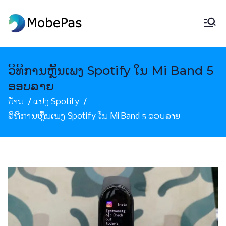
ຂ້າມ
ໄປ
ໂມເບພາສ
ຕົວປ່ຽນສະຖານທີ່ MobePas, ການກູ້
ຫາ
ຂໍ້ມູນ Android ແລະການໂອນຍ້າຍມືຖື
ເນື້ອຫາ
ວິທີການຫຼິ້ນເພງ Spotify ໃນ Mi Band 5
ອອບລາຍ
ບ້ານ
ແປງ Spotify
ວິທີການຫຼິ້ນເພງ Spotify ໃນ Mi Band 5 ອອບລາຍ