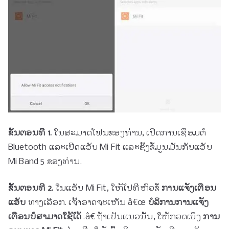
ຂັ້ນຕອນທີ 1.
ໃນສະມາດໂຟນຂອງທ່ານ, ເປີດການເຊື່ອມຕໍ່
Bluetooth ແລະເປີດແອັບ Mi Fit ແລະຊິ້ງຂໍ້ມູນມັນກັບແອັບ
Mi Band 5 ຂອງທ່ານ.
ຂັ້ນຕອນທີ 2.
ໃນແອັບ Mi Fit, ໃຫ້ໄປທີ່ຫົວຂໍ້
ການແຈ້ງເຕືອນ
ແອັບ
ທາງເລືອກ. ເຈົ້າອາດຈະເຫັນ â€œ
ບໍລິການການແຈ້ງ
ເຕືອນບໍ່ສາມາດໃຊ້ໄດ້
.â€ ຖ້າເປັນແນວນັ້ນ, ໃຫ້ກວດເບິ່ງ
ການ