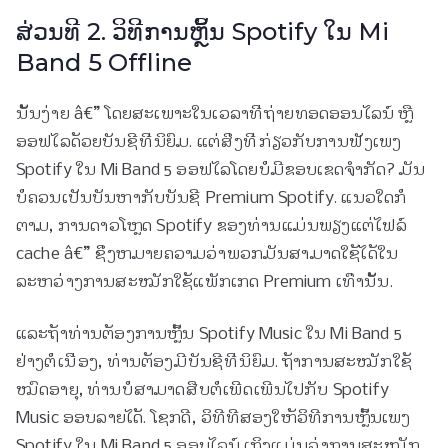
ສ່ວນທີ 2. ວິທີການຫຼິ້ນ Spotify ໃນ Mi
Band 5 Offline
ນັ້ນງ່າຍ â€” ໂດຍສະເພາະໃນເວລາທີ່ຖ່າຍທອດອອນໄລນ໌ ຫຼື
ອອຟໄລດ້ວຍບັນຊີທີ່ນິຍົມ. ແຕ່ສິ່ງທີ່ກ່ຽວກັບການຟັງເພງ
Spotify ໃນ Mi Band 5 ອອຟໄລໂດຍບໍ່ມີຂອບເຂດຈໍາກັດ? ມັນ
ບໍ່ຄວນເປັນບັນຫາກັບບັນຊີ Premium Spotify. ແນວໃດກໍ່
ຕາມ, ການດາວໂຫຼດ Spotify ຂອງທ່ານແມ່ນພຽງແຕ່ໄຟລ໌
cache â€” ຊຶ່ງຫມາຍຄວາມວ່າພວກມັນສາມາດໃຊ້ໄດ້ໃນ
ລະຫວ່າງການສະໝັກໃຊ້ແພັກເກດ Premium ເທົ່ານັ້ນ.
ແລະຖ້າທ່ານຕ້ອງການຫຼິ້ນ Spotify Music ໃນ Mi Band 5
ຢ່າງຕໍ່ເນື່ອງ, ທ່ານຕ້ອງມີບັນຊີທີ່ນິຍົມ. ຖ້າການສະໝັກໃຊ້
ໝົດອາຍຸ, ທ່ານບໍ່ສາມາດສືບຕໍ່ເພີດເພີນໄປກັບ Spotify
Music ອອບລາຍໄດ້. ໂຊກດີ, ວິທີທີສອງໃຫ້ວິທີການຫຼິ້ນເພງ
Spotify ໃນ Mi Band 5 ອອບໄລນ໌ ເຖິງແມ່ນວ່າການສະໝັກ