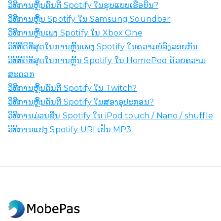
ວິ​ທີ​ການ​ຫຼິ້ນ​ດົນ​ຕີ Spotify ໃນ​ຮູບ​ແບບ​ເຮືອ​ບິນ​?
ວິ​ທີ​ການ​ຫຼິ້ນ Spotify ໃນ Samsung Soundbar​
ວິທີການຫຼິ້ນເພງ Spotify ໃນ Xbox One
ວິທີທີ່ດີທີ່ສຸດໃນການຫຼິ້ນເພງ Spotify ໃນຄວາມບໍ່ລົງລອຍກັນ
ວິທີທີ່ດີທີ່ສຸດໃນການຫຼິ້ນ Spotify ໃນ HomePod ດ້ວຍຄວາມ
ສະດວກ
ວິ​ທີ​ການ​ຫຼິ້ນ​ດົນ​ຕີ Spotify ໃນ Twitch​?
ວິ​ທີ​ການ​ຫຼິ້ນ​ດົນ​ຕີ Spotify ໃນ​ສອງ​ອຸ​ປະ​ກອນ​?
ວິ​ທີ​ການ​ມ່ວນ​ຊື່ນ Spotify ໃນ iPod touch / Nano / shuffle​
ວິທີການແປງ Spotify URI ເປັນ MP3