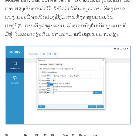
ການ​ສຽງ​ຜົນ​ຜະ​ລິດ​ໄດ້​. ໃຫ້​ຄລິກ​ໃສ່​ເມ​ນູ​> ຄວາມ​ຕ້ອງ​ການ​>
ແປງ​, ແລະ​ນີ້​ຈະ​ເປີດ​ປ່ອງ​ຢ້ຽມ​ການ​ຕັ້ງ​ຄ່າ​ຮູບ​ແບບ​. ໃນ
ປ່ອງຢ້ຽມການຕັ້ງຄ່າຮູບແບບ, ເລືອກຫນຶ່ງໃນຫົກຮູບແບບທີ່
ມີຢູ່. ໃນເວລາດຽວກັນ, ທ່ານສາມາດປັບຄຸນນະພາບສຽງ.