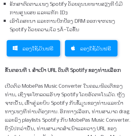
ຮັກສາຕິດຕາມເພງ Spotify ດ້ວຍຄຸນນະພາບສຽງທີ່ບໍ່ມີ
ການສູນເສຍ ແລະແທັກ ID3
ເອົາໂຄສະນາ ແລະການປົກປ້ອງ DRM ອອກຈາກເພງ
Spotify ດ້ວຍຄວາມໄວ 5Ã—ໄວຂຶ້ນ
ລອງໃຊ້ມັນຟຣີ
ລອງໃຊ້ມັນຟຣີ
ຂັ້ນ​ຕອນ​ທີ 1. ສໍາ​ເນົາ URL ດົນ​ຕີ Spotify ຂອງ​ທ່ານ​ເລືອກ​
ເປີດຕົວ MobePas Music Converter ໃນຄອມພິວເຕີຂອງ
ທ່ານ, ເຊິ່ງຈະໂຫລດແອັບຯ Spotify ໂດຍອັດຕະໂນມັດ. ຫຼັງ​
ຈາກ​ນັ້ນ​, ເຂົ້າ​ສູ່​ລະ​ບົບ Spotify ກັບ​ຂໍ້​ມູນ​ຂອງ​ທ່ານ​ແລະ​ນໍາ​
ທາງ​ເພງ​ທີ່​ທ່ານ​ຕ້ອງ​ການ​. ອີກ​ທາງ​ເລືອກ​, ທ່ານ​ສາ​ມາດ drag
ແລະ​ລົງ playlists Spotify ກັບ MobePas Music Converter​.
ຍິ່ງ​ໄປ​ກວ່າ​ນັ້ນ​, ທ່ານ​ສາ​ມາດ​ສໍາ​ເນົາ​ແລະ​ວາງ URL ຂອງ