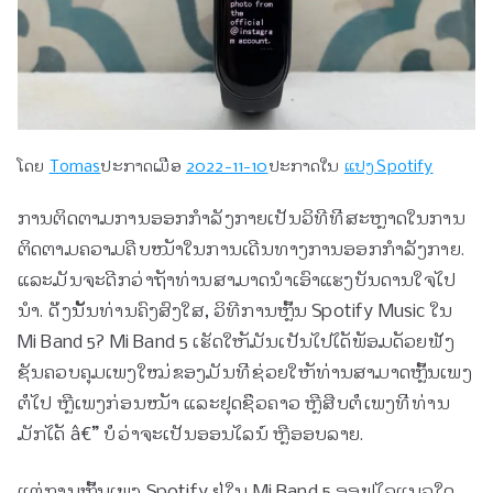
ໂດຍ
Tomas
ປະກາດເມື່ອ
2022-11-10
ປະກາດໃນ
ແປງ Spotify
ການຕິດຕາມການອອກກຳລັງກາຍເປັນວິທີທີ່ສະຫຼາດໃນການ
ຕິດຕາມຄວາມຄືບໜ້າໃນການເດີນທາງການອອກກຳລັງກາຍ.
ແລະມັນຈະດີກວ່າຖ້າທ່ານສາມາດນໍາເອົາແຮງບັນດານໃຈໄປ
ນໍາ. ດັ່ງ​ນັ້ນ​ທ່ານ​ຄົງ​ສົງ​ໃສ​, ວິ​ທີ​ການ​ຫຼິ້ນ Spotify Music ໃນ
Mi Band 5​? Mi Band 5 ເຮັດໃຫ້ມັນເປັນໄປໄດ້ພ້ອມດ້ວຍຟັງ
ຊັນຄວບຄຸມເພງໃໝ່ຂອງມັນທີ່ຊ່ວຍໃຫ້ທ່ານສາມາດຫຼິ້ນເພງ
ຕໍ່ໄປ ຫຼືເພງກ່ອນໜ້າ ແລະຢຸດຊົ່ວຄາວ ຫຼືສືບຕໍ່ເພງທີ່ທ່ານ
ມັກໄດ້ â€” ບໍ່ວ່າຈະເປັນອອນໄລນ໌ ຫຼືອອບລາຍ.
ແຕ່ການຫຼິ້ນເພງ Spotify ຢູ່ໃນ Mi Band 5 ອອຟໄລແນວໃດ