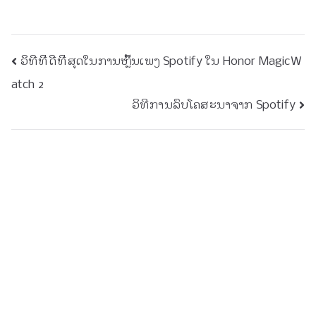
ການ
ວິທີທີ່ດີທີ່ສຸດໃນການຫຼິ້ນເພງ Spotify ໃນ Honor MagicW
atch 2
ນຳ
ວິທີການລົບໂຄສະນາຈາກ Spotify
ທາງ
ໂພສ