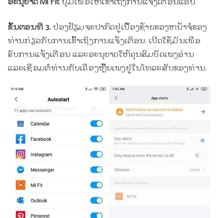
ອະນຸຍາດ Mi Fit
ປຸ່ມເພື່ອໃຫ້ເຂົ້າເຖິງການແຈ້ງເຕືອນແອັບ.
ຂັ້ນຕອນທີ 3.
ປ່ອງຢ້ຽມຈະປາກົດຢູ່ເບື້ອງຊ້າຍຂອງຫນ້າຈໍຂອງ
ທ່ານກ່ຽວກັບການເຂົ້າເຖິງການແຈ້ງເຕືອນ. ເປີດໃຊ້ມັນເພື່ອ
ຮັບການແຈ້ງເຕືອນ ແລະອະນຸຍາດໃຫ້ຄຸນສົມບັດເພງອ່ານ
ແລະເຊື່ອມຕໍ່ທ່ານກັບເຄື່ອງຫຼິ້ນເພງຢູ່ໃນໂທລະສັບຂອງທ່ານ.