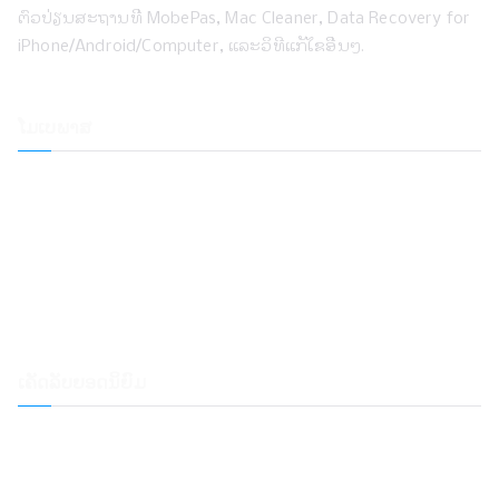
ຕົວປ່ຽນສະຖານທີ່ MobePas, Mac Cleaner, Data Recovery for
iPhone/Android/Computer, ແລະວິທີແກ້ໄຂອື່ນໆ.
ໂມເບພາສ
ຕົວປ່ຽນສະຖານທີ່
ການ​ຟື້ນ​ຕົວ​ຂໍ້​ມູນ iPhone​
ການຟື້ນຕົວລະບົບ iOS
ຕົວປົດລັອກລະຫັດ iPhone
ກູ້ຂໍ້ມູນ
ເຄື່ອງເຮັດຄວາມສະອາດ Mac
ເຄັດລັບຍອດນິຍົມ
ວິ​ທີ​ການ​ໂອນ​ດົນ​ຕີ Spotify ກັບ Samsung Music​
ວິ​ທີ​ການ​ໂອນ​ດົນ​ຕີ​ຈາກ Spotify ກັບ Dropbox​
ວິທີການຫຼິ້ນເພງ Spotify ໃນ Samsung Galaxy Watch