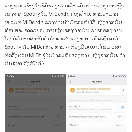
ຂອງພວກເຂົາຢູ່ໃນຂໍ້ມືຂອງພວກເຂົາ. ເມື່ອທ່ານຕ້ອງການຫຼິ້ນ
ເພງຈາກ Spotify ໃນ Mi Band 5 ຂອງທ່ານ, ທ່ານສາມາດ
ເຊື່ອມຕໍ່ Mi Band 5 ຂອງທ່ານກັບໂທລະສັບໄດ້. ຫຼັງຈາກນັ້ນ,
ທ່ານສາມາດຄວບຄຸມການຫຼິ້ນຂອງທ່ານໃນ wrist ຂອງທ່ານ
ໂດຍບໍ່ມີການສໍາຜັດກັບໂທລະສັບຂອງທ່ານ. ເພື່ອເຊື່ອມຕໍ່
Spotify ກັບ Mi Band 5, ທ່ານຈະຕ້ອງມີສະມາດໂຟນ ແລະ
ຕິດຕັ້ງແອັບ Mi Fit ຢູ່ໃນໂທລະສັບຂອງທ່ານ. ຫຼັງຈາກນັ້ນ, ດໍາ
ເນີນການດັ່ງຕໍ່ໄປນີ້: