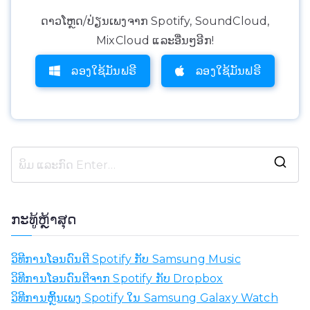
ດາວໂຫຼດ/ປ່ຽນເພງຈາກ Spotify, SoundCloud,
MixCloud ແລະອື່ນໆອີກ!
ລອງໃຊ້ມັນຟຣີ
ລອງໃຊ້ມັນຟຣີ
ຊ
ອ
ກ
ກະ​ທູ້​ຫຼ້າ​ສຸດ
ຫ
າ
ວິ​ທີ​ການ​ໂອນ​ດົນ​ຕີ Spotify ກັບ Samsung Music​
:
ວິ​ທີ​ການ​ໂອນ​ດົນ​ຕີ​ຈາກ Spotify ກັບ Dropbox​
ວິທີການຫຼິ້ນເພງ Spotify ໃນ Samsung Galaxy Watch