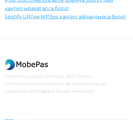
iPod touch/Nano/shaffle боюнча Spotify'дан
кантип ырахат алса болот
Spotify URI'ни MP3ке кантип айландырса болот
MobePas Location Changer, Mac Cleaner,
iPhone/Android/Компьютер үчүн маалыматтарды
калыбына келтирүү жана башка чечимдер.
MobePas
Жайгашкан жерди алмаштыргыч