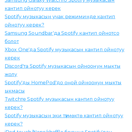
Samsung Galaxy Watchто Spotify музыкасын
:
кантип ойнотуу керек
Spotify музыкасын учак режиминде кантип
ойнотуу керек?
Samsung Soundbar'да Spotify кантип ойнотсо
болот
Xbox One'да Spotify музыкасын кантип ойнотуу
керек
Discord'та Spotify музыкасын ойноонун мыкты
жолу
Spotify'ды HomePod'до оңой ойноонун мыкты
ыкмасы
Twitchте Spotify музыкасын кантип ойнотуу
керек?
Spotify музыкасын эки түзмөктө кантип ойнотуу
керек?