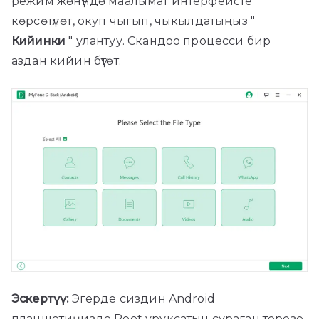
режим жөнүндө маалымат интерфейсте
көрсөтүлөт, окуп чыгып, чыкылдатыңыз "
Кийинки
" улантуу. Скандоо процесси бир
аздан кийин бүтөт.
Эскертүү:
Эгерде сиздин Android
планшетиңизде Root уруксатын сураган терезе