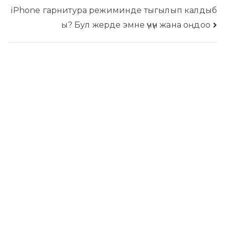
навигациясы
iPhone гарнитура режиминде тыгылып калдыб
ы? Бул жерде эмне үчүн жана оңдоо