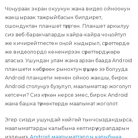
Чоңураак экран окуунун жана видео ойноонун
жакшыраак тажрыйбасын билдирет,
ошондуктан планшет түзүлгөн. Планшет аркылуу
сиз веб-баракчаларды кайра-кайра чоңойтуп
же кичирейтпестен оңой кыдырып, сүрөттөрдө
же видеолордо кененирээк сүрөттөрдү көрө
аласыз. Ушундан улам жана арзан баада Android
планшети көбүрөөк рыноктун үлүшүнө ээ болууда.
Android планшети менен ойноо жакшы, бирок
Android столуңуз бузулуп, маалыматтар жоголуп
кетсечи? Сиз күткөн нерсе эмес, бирок Android
жана башка түзмөктөрдө маалымат жоголот.
Эгер сизди ушундай көйгөй тынчсыздандырса,
маалыматтарды калыбына келтирүү куралдарын
издеңиз.
Android маалыматтарды калыбына