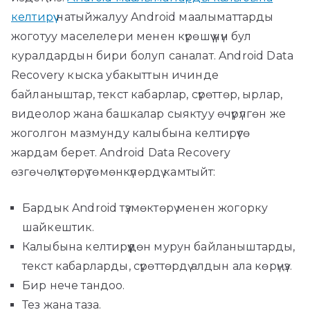
келтирүү
натыйжалуу Android маалыматтарды
жоготуу маселелери менен күрөшүү үчүн бул
куралдардын бири болуп саналат. Android Data
Recovery кыска убакыттын ичинде
байланыштар, текст кабарлар, сүрөттөр, ырлар,
видеолор жана башкалар сыяктуу өчүрүлгөн же
жоголгон мазмунду калыбына келтирүүгө
жардам берет. Android Data Recovery
өзгөчөлүктөрү төмөнкүлөрдү камтыйт:
Бардык Android түзмөктөрү менен жогорку
шайкештик.
Калыбына келтирүүдөн мурун байланыштарды,
текст кабарларды, сүрөттөрдү алдын ала көрүңүз.
Бир нече тандоо.
Тез жана таза.