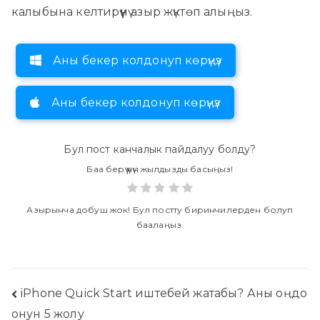
калыбына келтирүүнү азыр жүктөп алыңыз.
Аны бекер колдонуп көрүңүз
Аны бекер колдонуп көрүңүз
Бул пост канчалык пайдалуу болду?
Баа берүү үчүн жылдызды басыңыз!
Азырынча добуш жок! Бул постту биринчилерден болуп
баалаңыз.
Пост
iPhone Quick Start иштебей жатабы? Аны оңдо
онун 5 жолу