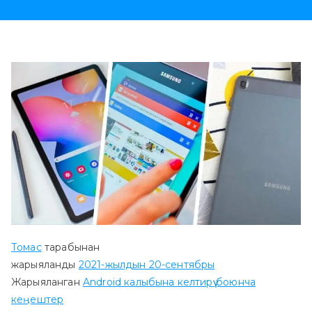
Томас
тарабынан
жарыяланды
2021-жылдын 20-сентябры
Жарыяланган
Android калыбына келтирүү боюнча
кеңештер