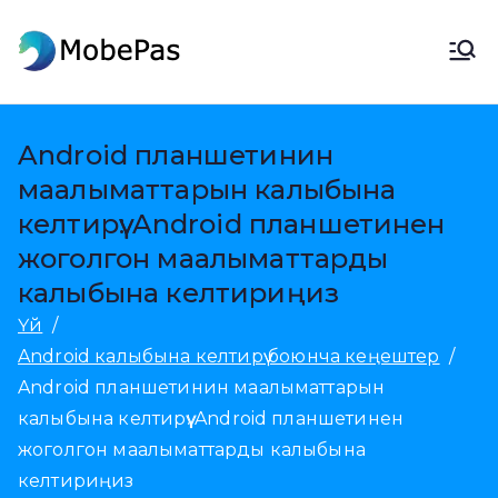
Мазмунга
өтүү
MobePas
MobePas жайгашкан жерди
алмаштыргыч, Android
маалыматтарды калыбына
Android планшетинин
келтирүү жана мобилдик өткөрүп
маалыматтарын калыбына
берүү
келтирүү: Android планшетинен
жоголгон маалыматтарды
калыбына келтириңиз
Үй
Android калыбына келтирүү боюнча кеңештер
Android планшетинин маалыматтарын
калыбына келтирүү: Android планшетинен
жоголгон маалыматтарды калыбына
келтириңиз