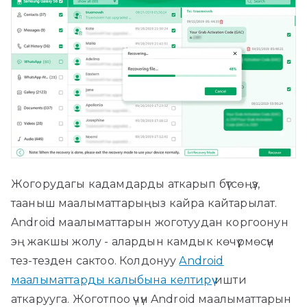
Жогорудагы кадамдарды аткарып бүтсөңүз,
тааныш маалыматтарыңыз кайра кайтарылат.
Android маалыматтарын жоготуудан коргоонун
эң жакшы жолу - алардын камдык көчүрмөсүн
тез-тезден сактоо. Колдонуу
Android
маалыматтарды калыбына келтирүү
ишти
аткарууга. Жоготпоо үчүн Android маалыматтарын