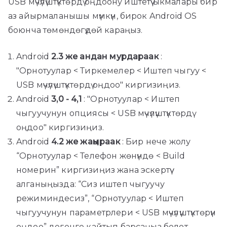
USB мүчүлүштүктөрдү оңдоону иштетүү ыкмалары бир
аз айырмаланышы мүмкүн, бирок Android OS
боюнча төмөндөгүдөй караңыз.
Android
2.3 же андан мурдараак
:
"Орнотуулар < Тиркемелер < Иштеп чыгуу <
USB мүчүлүштүктөрдү оңдоо" киргизиңиз.
Android
3,0 - 4,1
: "Орнотуулар < Иштеп
чыгуучунун опциясы < USB мүчүлүштүктөрдү
оңдоо" киргизиңиз.
Android
4.2 же жаңыраак
: Бир нече жолу
“Орнотуулар < Телефон жөнүндө < Build
номерин” киргизиңиз жана эскертүү
алганыңызда: “Сиз иштеп чыгуучу
режиминдесиз”, “Орнотуулар < Иштеп
чыгуучунун параметрлери < USB мүчүлүштүктөрүн
оңдоо” дегенге кайтып барсаңыз болот.