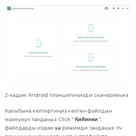
2-кадам: Android планшетиңизди сканерлеңиз
Калыбына келтиргиңиз келген файлдын
мазмунун тандаңыз. Click "
Кийинки
",
файлдарды издөө үчүн режимди тандаңыз. Үч