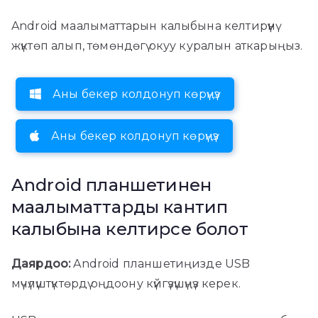
Android маалыматтарын калыбына келтирүүнү
жүктөп алып, төмөндөгү окуу куралын аткарыңыз.
Аны бекер колдонуп көрүңүз
Аны бекер колдонуп көрүңүз
Android планшетинен
маалыматтарды кантип
калыбына келтирсе болот
Даярдоо:
Android планшетиңизде USB
мүчүлүштүктөрдү оңдоону күйгүзүшүңүз керек.