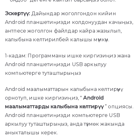
Эскертүү:
Дайындар жоголгондон кийин
Android планшетиңизди колдонуудан качыңыз,
антпесе жоголгон файлдар кайра жазылып,
калыбына келтирилбей калышы мүмкүн.
1-кадам: Программаны ишке киргизиңиз жана
Android планшетиңизди USB аркылуу
компьютерге туташтырыңыз
Android маалыматтарын калыбына келтирүүнү
орнотуп, ишке киргизиңиз, "
Android
маалыматтарды калыбына келтирүү
” опциясы.
Android планшетиңизди компьютерге USB
аркылуу туташтырыңыз, анда түзмөк жакында
аныкталышы керек.