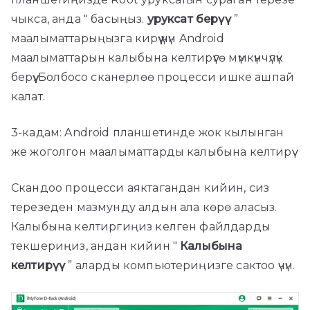
чыкса, анда " басыңыз.
уруксат берүү
”
маалыматтарыңызга кирүү үчүн Android
маалыматтарын калыбына келтирүүгө мүмкүнчүлүк
берүү. Болбосо сканерлөө процесси ишке ашпай
калат.
3-кадам: Android планшетинде жок кылынган
же жоголгон маалыматтарды калыбына келтирүү
Скандоо процесси аяктагандан кийин, сиз
терезеден мазмунду алдын ала көрө аласыз.
Калыбына келтиргиңиз келген файлдарды
текшериңиз, андан кийин "
Калыбына
келтирүү
” аларды компьютериңизге сактоо үчүн.