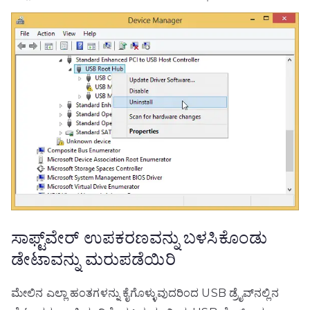
ಸಾಫ್ಟ್‌ವೇರ್ ಉಪಕರಣವನ್ನು ಬಳಸಿಕೊಂಡು
ಡೇಟಾವನ್ನು ಮರುಪಡೆಯಿರಿ
ಮೇಲಿನ ಎಲ್ಲಾ ಹಂತಗಳನ್ನು ಕೈಗೊಳ್ಳುವುದರಿಂದ USB ಡ್ರೈವ್‌ನಲ್ಲಿನ