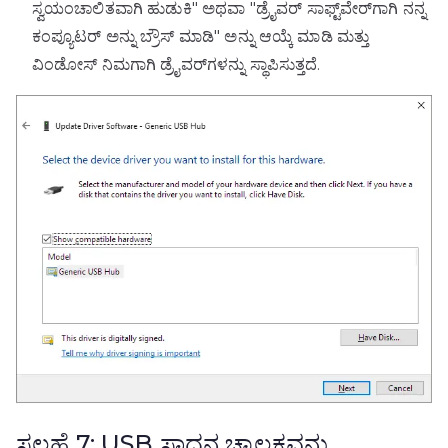
ಸ್ವಯಂಚಾಲಿತವಾಗಿ ಹುಡುಕಿ" ಅಥವಾ "ಡ್ರೈವರ್ ಸಾಫ್ಟ್‌ವೇರ್‌ಗಾಗಿ ನನ್ನ
ಕಂಪ್ಯೂಟರ್ ಅನ್ನು ಬ್ರೌಸ್ ಮಾಡಿ" ಅನ್ನು ಆಯ್ಕೆ ಮಾಡಿ ಮತ್ತು
ವಿಂಡೋಸ್ ನಿಮಗಾಗಿ ಡ್ರೈವರ್‌ಗಳನ್ನು ಸ್ಥಾಪಿಸುತ್ತದೆ.
ಸಲಹೆ 7: USB ಸಾಧನ ಚಾಲಕವನ್ನು