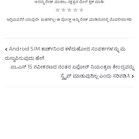
ಅದನ್ನು ರೇಟ್ ಮಾಡಲು ನಕ್ಷತ್ರದ ಮೇಲೆ ಕ್ಲಿಕ್ ಮಾಡಿ!
ಇಲ್ಲಿಯವರೆಗೆ ಯಾವುದೇ ಮತಗಳಿಲ್ಲ! ಈ ಪೋಸ್ಟ್ ಅನ್ನು ರೇಟ್ ಮಾಡಿದವರಲ್ಲಿ ಮೊದಲಿಗರಾಗಿರಿ.
ಪೋಸ್ಟ್
Android SIM ಕಾರ್ಡ್‌ನಿಂದ ಕಳೆದುಹೋದ ಸಂಪರ್ಕಗಳನ್ನು ಮ
ರುಸ್ಥಾಪಿಸುವುದು ಹೇಗೆ
ನ್ಯಾವಿಗೇಷನ್
ಐಒಎಸ್ 15 ನವೀಕರಣದ ನಂತರ ಐಫೋನ್ ನಿಯಂತ್ರಣ ಕೇಂದ್ರವನ್ನು
ಸ್ವೈಪ್ ಮಾಡುವುದಿಲ್ಲ ಎಂದು ಸರಿಪಡಿಸಿ