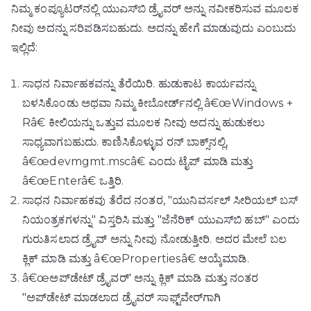
ನಿಮ್ಮ ಕಂಪ್ಯೂಟರ್‌ನಲ್ಲಿ ಯುಎಸ್‌ಬಿ ಡ್ರೈವರ್ ಅನ್ನು ನವೀಕರಿಸುವ ಮೂಲಕ
ನೀವು ಅದನ್ನು ಸರಿಪಡಿಸಬಹುದು. ಅದನ್ನು ಹೇಗೆ ಮಾಡುವುದು ಎಂಬುದು
ಇಲ್ಲಿದೆ:
ಸಾಧನ ನಿರ್ವಾಹಕವನ್ನು ತೆರೆಯಿರಿ. ಹುಡುಕಾಟ ಕಾರ್ಯವನ್ನು
ಬಳಸಿಕೊಂಡು ಅಥವಾ ನಿಮ್ಮ ಕೀಬೋರ್ಡ್‌ನಲ್ಲಿ â€œWindows +
Râ€ ಕೀಲಿಯನ್ನು ಒತ್ತುವ ಮೂಲಕ ನೀವು ಅದನ್ನು ಹುಡುಕಲು
ಸಾಧ್ಯವಾಗಬಹುದು. ಕಾಣಿಸಿಕೊಳ್ಳುವ ರನ್ ಬಾಕ್ಸ್‌ನಲ್ಲಿ,
â€œdevmgmt.mscâ€ ಎಂದು ಟೈಪ್ ಮಾಡಿ ಮತ್ತು
â€œEnterâ€ ಒತ್ತಿರಿ.
ಸಾಧನ ನಿರ್ವಾಹಕವು ತೆರೆದ ನಂತರ, "ಯುನಿವರ್ಸಲ್ ಸೀರಿಯಲ್ ಬಸ್
ನಿಯಂತ್ರಕಗಳನ್ನು" ವಿಸ್ತರಿಸಿ ಮತ್ತು "ಜೆನೆರಿಕ್ ಯುಎಸ್‌ಬಿ ಹಬ್" ಎಂದು
ಗುರುತಿಸಲಾದ ಡ್ರೈವ್ ಅನ್ನು ನೀವು ನೋಡುತ್ತೀರಿ. ಅದರ ಮೇಲೆ ಬಲ
ಕ್ಲಿಕ್ ಮಾಡಿ ಮತ್ತು â€œPropertiesâ€ ಆಯ್ಕೆಮಾಡಿ.
â€œಅಪ್‌ಡೇಟ್ ಡ್ರೈವರ್' ಅನ್ನು ಕ್ಲಿಕ್ ಮಾಡಿ ಮತ್ತು ನಂತರ
"ಅಪ್‌ಡೇಟ್ ಮಾಡಲಾದ ಡ್ರೈವರ್ ಸಾಫ್ಟ್‌ವೇರ್‌ಗಾಗಿ