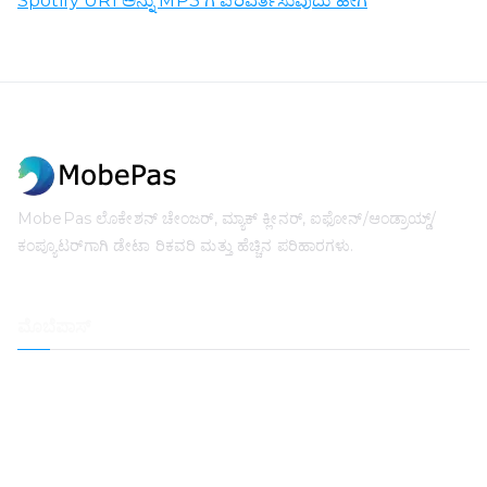
Spotify URI ಅನ್ನು MP3 ಗೆ ಪರಿವರ್ತಿಸುವುದು ಹೇಗೆ
MobePas ಲೊಕೇಶನ್ ಚೇಂಜರ್, ಮ್ಯಾಕ್ ಕ್ಲೀನರ್, ಐಫೋನ್/ಆಂಡ್ರಾಯ್ಡ್/
ಕಂಪ್ಯೂಟರ್‌ಗಾಗಿ ಡೇಟಾ ರಿಕವರಿ ಮತ್ತು ಹೆಚ್ಚಿನ ಪರಿಹಾರಗಳು.
ಮೊಬೆಪಾಸ್
ಸ್ಥಳ ಬದಲಾವಣೆ ಮಾಡುವವರು
ಐಫೋನ್ ಡೇಟಾ ರಿಕವರಿ
ಐಒಎಸ್ ಸಿಸ್ಟಮ್ ರಿಕವರಿ
ಐಫೋನ್ ಪಾಸ್ಕೋಡ್ ಅನ್ಲಾಕರ್