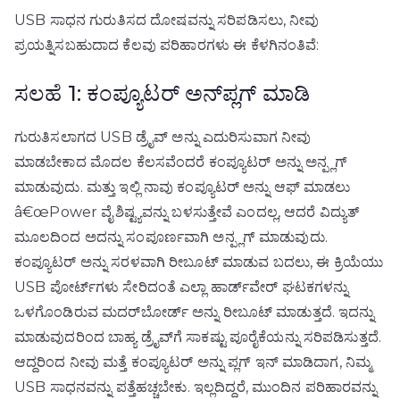
USB ಸಾಧನ ಗುರುತಿಸದ ದೋಷವನ್ನು ಸರಿಪಡಿಸಲು, ನೀವು
ಪ್ರಯತ್ನಿಸಬಹುದಾದ ಕೆಲವು ಪರಿಹಾರಗಳು ಈ ಕೆಳಗಿನಂತಿವೆ:
ಸಲಹೆ 1: ಕಂಪ್ಯೂಟರ್ ಅನ್‌ಪ್ಲಗ್ ಮಾಡಿ
ಗುರುತಿಸಲಾಗದ USB ಡ್ರೈವ್ ಅನ್ನು ಎದುರಿಸುವಾಗ ನೀವು
ಮಾಡಬೇಕಾದ ಮೊದಲ ಕೆಲಸವೆಂದರೆ ಕಂಪ್ಯೂಟರ್ ಅನ್ನು ಅನ್ಪ್ಲಗ್
ಮಾಡುವುದು. ಮತ್ತು ಇಲ್ಲಿ ನಾವು ಕಂಪ್ಯೂಟರ್ ಅನ್ನು ಆಫ್ ಮಾಡಲು
â€œPower ವೈಶಿಷ್ಟ್ಯವನ್ನು ಬಳಸುತ್ತೇವೆ ಎಂದಲ್ಲ, ಆದರೆ ವಿದ್ಯುತ್
ಮೂಲದಿಂದ ಅದನ್ನು ಸಂಪೂರ್ಣವಾಗಿ ಅನ್ಪ್ಲಗ್ ಮಾಡುವುದು.
ಕಂಪ್ಯೂಟರ್ ಅನ್ನು ಸರಳವಾಗಿ ರೀಬೂಟ್ ಮಾಡುವ ಬದಲು, ಈ ಕ್ರಿಯೆಯು
USB ಪೋರ್ಟ್‌ಗಳು ಸೇರಿದಂತೆ ಎಲ್ಲಾ ಹಾರ್ಡ್‌ವೇರ್ ಘಟಕಗಳನ್ನು
ಒಳಗೊಂಡಿರುವ ಮದರ್‌ಬೋರ್ಡ್ ಅನ್ನು ರೀಬೂಟ್ ಮಾಡುತ್ತದೆ. ಇದನ್ನು
ಮಾಡುವುದರಿಂದ ಬಾಹ್ಯ ಡ್ರೈವ್‌ಗೆ ಸಾಕಷ್ಟು ಪೂರೈಕೆಯನ್ನು ಸರಿಪಡಿಸುತ್ತದೆ.
ಆದ್ದರಿಂದ ನೀವು ಮತ್ತೆ ಕಂಪ್ಯೂಟರ್ ಅನ್ನು ಪ್ಲಗ್ ಇನ್ ಮಾಡಿದಾಗ, ನಿಮ್ಮ
USB ಸಾಧನವನ್ನು ಪತ್ತೆಹಚ್ಚಬೇಕು. ಇಲ್ಲದಿದ್ದರೆ, ಮುಂದಿನ ಪರಿಹಾರವನ್ನು