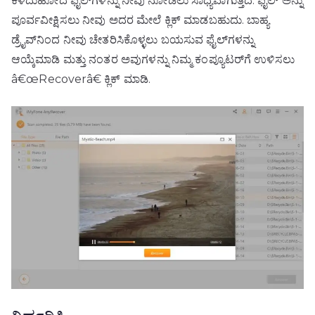
ಕಳೆದುಹೋದ ಫೈಲ್‌ಗಳನ್ನು ನೀವು ನೋಡಲು ಸಾಧ್ಯವಾಗುತ್ತದೆ. ಫೈಲ್ ಅನ್ನು
ಪೂರ್ವವೀಕ್ಷಿಸಲು ನೀವು ಅದರ ಮೇಲೆ ಕ್ಲಿಕ್ ಮಾಡಬಹುದು. ಬಾಹ್ಯ
ಡ್ರೈವ್‌ನಿಂದ ನೀವು ಚೇತರಿಸಿಕೊಳ್ಳಲು ಬಯಸುವ ಫೈಲ್‌ಗಳನ್ನು
ಆಯ್ಕೆಮಾಡಿ ಮತ್ತು ನಂತರ ಅವುಗಳನ್ನು ನಿಮ್ಮ ಕಂಪ್ಯೂಟರ್‌ಗೆ ಉಳಿಸಲು
â€œRecoverâ€ ಕ್ಲಿಕ್ ಮಾಡಿ.