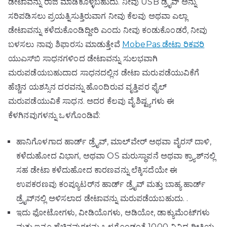
ಡೇಟಾವನ್ನು ರಾಜಿ ಮಾಡಿಕೊಳ್ಳಬಹುದು. ನೀವು USB ಡ್ರೈವ್ ಅನ್ನು
ಸರಿಪಡಿಸಲು ಪ್ರಯತ್ನಿಸುತ್ತಿರುವಾಗ ನೀವು ಕೆಲವು ಅಥವಾ ಎಲ್ಲಾ
ಡೇಟಾವನ್ನು ಕಳೆದುಕೊಂಡಿದ್ದೀರಿ ಎಂದು ನೀವು ಕಂಡುಕೊಂಡರೆ, ನೀವು
ಬಳಸಲು ನಾವು ಶಿಫಾರಸು ಮಾಡುತ್ತೇವೆ
MobePas ಡೇಟಾ ರಿಕವರಿ
ಯುಎಸ್‌ಬಿ ಸಾಧನಗಳಿಂದ ಡೇಟಾವನ್ನು ಸುಲಭವಾಗಿ
ಮರುಪಡೆಯಬಹುದಾದ ಸಾಧನದಲ್ಲಿನ ಡೇಟಾ ಮರುಪಡೆಯುವಿಕೆಗೆ
ಹೆಚ್ಚಿನ ಯಶಸ್ಸಿನ ದರವನ್ನು ಹೊಂದಿರುವ ವೃತ್ತಿಪರ ಫೈಲ್
ಮರುಪಡೆಯುವಿಕೆ ಸಾಧನ. ಅದರ ಕೆಲವು ವೈಶಿಷ್ಟ್ಯಗಳು ಈ
ಕೆಳಗಿನವುಗಳನ್ನು ಒಳಗೊಂಡಿವೆ:
ಹಾನಿಗೊಳಗಾದ ಹಾರ್ಡ್ ಡ್ರೈವ್, ಮಾಲ್‌ವೇರ್ ಅಥವಾ ವೈರಸ್ ದಾಳಿ,
ಕಳೆದುಹೋದ ವಿಭಾಗ, ಅಥವಾ OS ಮರುಸ್ಥಾಪನೆ ಅಥವಾ ಕ್ರ್ಯಾಶ್‌ನಲ್ಲಿ
ಸಹ ಡೇಟಾ ಕಳೆದುಹೋದ ಕಾರಣವನ್ನು ಲೆಕ್ಕಿಸದೆಯೇ ಈ
ಉಪಕರಣವು ಕಂಪ್ಯೂಟರ್‌ನ ಹಾರ್ಡ್ ಡ್ರೈವ್ ಮತ್ತು ಬಾಹ್ಯ ಹಾರ್ಡ್
ಡ್ರೈವ್‌ನಲ್ಲಿ ಅಳಿಸಲಾದ ಡೇಟಾವನ್ನು ಮರುಪಡೆಯಬಹುದು. .
ಇದು ಫೋಟೋಗಳು, ವೀಡಿಯೊಗಳು, ಆಡಿಯೋ, ಡಾಕ್ಯುಮೆಂಟ್‌ಗಳು
ಮತ್ತು ಇನ್ನೂ ಹೆಚ್ಚಿನವುಗಳನ್ನು ಒಳಗೊಂಡಂತೆ 1000 ವಿವಿಧ ರೀತಿಯ