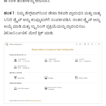
ಈ ಸರಳ ಹಂತಗಳನ್ನು ಅನುಸರಿಸಿ:
ಹಂತ 1
: ನಿಮ್ಮ ಡೆಸ್ಕ್‌ಟಾಪ್‌ನಿಂದ ಡೇಟಾ ರಿಕವರಿ ಪ್ರಾರಂಭಿಸಿ ಮತ್ತು ಬಾಹ್ಯ
USB ಡ್ರೈವ್ ಅನ್ನು ಕಂಪ್ಯೂಟರ್‌ಗೆ ಸಂಪರ್ಕಪಡಿಸಿ. ನಂತರ ಡ್ರೈವ್ ಅನ್ನು
ಆಯ್ಕೆ ಮಾಡಿ ಮತ್ತು ಸ್ಕ್ಯಾನಿಂಗ್ ಪ್ರಕ್ರಿಯೆಯನ್ನು ಪ್ರಾರಂಭಿಸಲು
â€œScanâ€ ಮೇಲೆ ಕ್ಲಿಕ್ ಮಾಡಿ.