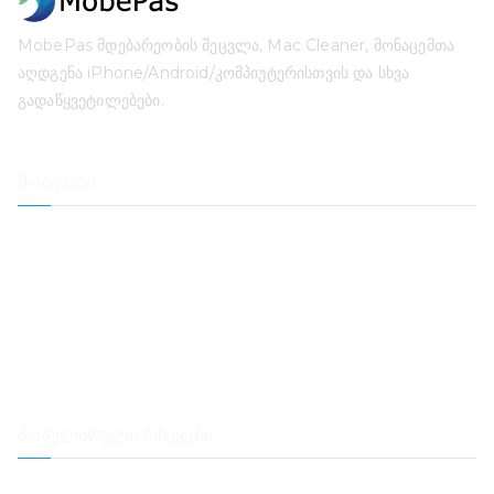
MobePas მდებარეობის შეცვლა, Mac Cleaner, მონაცემთა
აღდგენა iPhone/Android/კომპიუტერისთვის და სხვა
გადაწყვეტილებები.
მობეპასი
მდებარეობის შემცვლელი
iPhone მონაცემთა აღდგენა
iOS სისტემის აღდგენა
iPhone-ის პაროლის განბლოკვა
Მონაცემთა აღდგენა
Mac-ის გამწმენდი
პოპულარული რჩევები
როგორ გადავიტანოთ Spotify მუსიკა Samsung Music-ზე