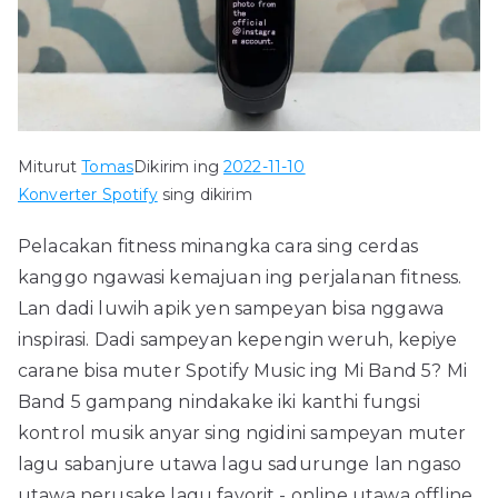
Miturut
Tomas
Dikirim ing
2022-11-10
Konverter Spotify
sing dikirim
Pelacakan fitness minangka cara sing cerdas
kanggo ngawasi kemajuan ing perjalanan fitness.
Lan dadi luwih apik yen sampeyan bisa nggawa
inspirasi. Dadi sampeyan kepengin weruh, kepiye
carane bisa muter Spotify Music ing Mi Band 5? Mi
Band 5 gampang nindakake iki kanthi fungsi
kontrol musik anyar sing ngidini sampeyan muter
lagu sabanjure utawa lagu sadurunge lan ngaso
utawa nerusake lagu favorit - online utawa offline.