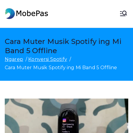
Langsung
menyang
MobePas
Manajemen Lokasi MobePas,
konten
Pemulihan Data Android &
Transfer Seluler
Cara Muter Musik Spotify ing Mi
Band 5 Offline
Ngarep
Konversi Spotify
Cara Muter Musik Spotify ing Mi Band 5 Offline