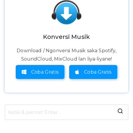
Konversi Musik
Download / Ngonversi Musik saka Spotify,
SoundCloud, MixCloud lan liya-liyane!
Coba Gratis
Coba Gratis
N
g
g