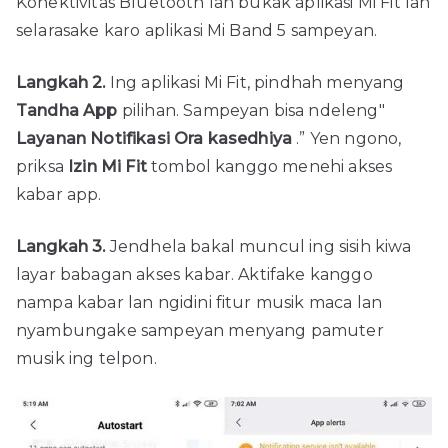
Konektivitas Bluetooth lan bukak aplikasi Mi Fit lan
selarasake karo aplikasi Mi Band 5 sampeyan.
Langkah 2.
Ing aplikasi Mi Fit, pindhah menyang
Tandha App
pilihan. Sampeyan bisa ndeleng"
Layanan Notifikasi Ora kasedhiya
.” Yen ngono,
priksa
Izin Mi Fit
tombol kanggo menehi akses
kabar app.
Langkah 3.
Jendhela bakal muncul ing sisih kiwa
layar babagan akses kabar. Aktifake kanggo
nampa kabar lan ngidini fitur musik maca lan
nyambungake sampeyan menyang pamuter
musik ing telpon.