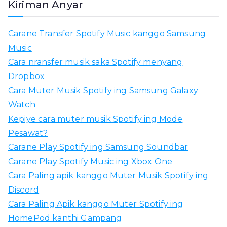
Kiriman Anyar
o
l
Carane Transfer Spotify Music kanggo Samsung
e
Music
k
Cara nransfer musik saka Spotify menyang
i
Dropbox
:
Cara Muter Musik Spotify ing Samsung Galaxy
Watch
Kepiye cara muter musik Spotify ing Mode
Pesawat?
Carane Play Spotify ing Samsung Soundbar
Carane Play Spotify Music ing Xbox One
Cara Paling apik kanggo Muter Musik Spotify ing
Discord
Cara Paling Apik kanggo Muter Spotify ing
HomePod kanthi Gampang