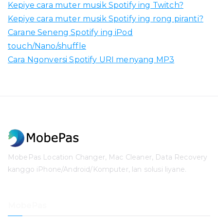
Kepiye cara muter musik Spotify ing Twitch?
Kepiye cara muter musik Spotify ing rong piranti?
Carane Seneng Spotify ing iPod
touch/Nano/shuffle
Cara Ngonversi Spotify URI menyang MP3
MobePas Location Changer, Mac Cleaner, Data Recovery
kanggo iPhone/Android/Komputer, lan solusi liyane.
MobePas